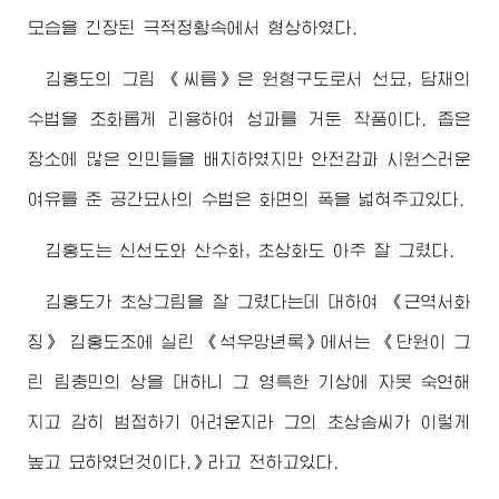
모습을 긴장된 극적정황속에서 형상하였다.
김홍도의 그림 《씨름》은 원형구도로서 선묘, 담채의
수법을 조화롭게 리용하여 성과를 거둔 작품이다. 좁은
장소에 많은 인민들을 배치하였지만 안전감과 시원스러운
여유를 준 공간묘사의 수법은 화면의 폭을 넓혀주고있다.
김홍도는 신선도와 산수화, 초상화도 아주 잘 그렸다.
김홍도가 초상그림을 잘 그렸다는데 대하여 《근역서화
징》 김홍도조에 실린 《석우망년록》에서는 《단원이 그
린 림충민의 상을 대하니 그 영특한 기상에 자못 숙연해
지고 감히 범접하기 어려운지라 그의 초상솜씨가 이렇게
높고 묘하였던것이다.》라고 전하고있다.