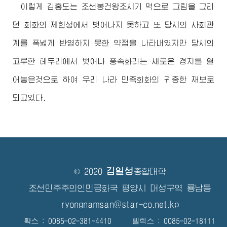
이렇게 김홍도는 조선봉건왕조시기 먹으로 그림을 그리
던 회화의 제한성에서 벗어나지 못하고 또 당시의 사회관
계를 폭넓게 반영하지 못한 약점을 나타내였지만 당시의
고루한 테두리에서 벗어나 풍속화라는 새로운 경지를 열
어놓은것으로 하여 우리 나라 민족회화의 귀중한 재보로
되고있다.
김일성
© 2020
종합대학
조선민주주의인민공화국 평양시 대성구역 룡남동
ryongnamsan@star-co.net.kp
확스 : 0085-02-381-4410 텔렉스 : 0085-02-18111