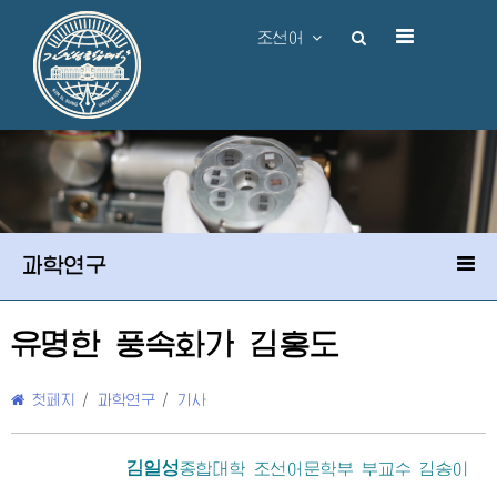
조선어
과학연구
유명한 풍속화가 김홍도
첫페지
/
과학연구
/
기사
김일성
종합대학
조선어문학부 부교수 김송이