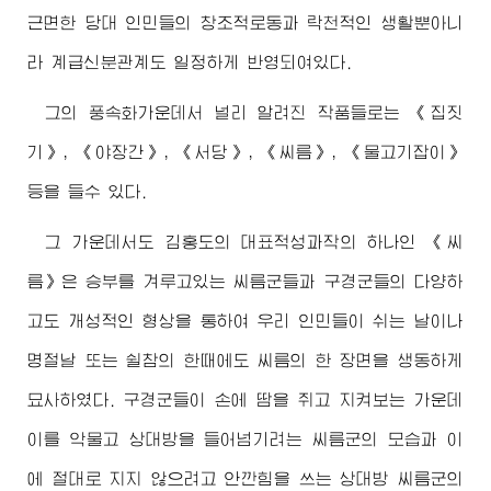
근면한 당대 인민들의 창조적로동과 락천적인 생활뿐아니
라 계급신분관계도 일정하게 반영되여있다.
그의 풍속화가운데서 널리 알려진 작품들로는 《집짓
기》, 《야장간》, 《서당》, 《씨름》, 《물고기잡이》
등을 들수 있다.
그 가운데서도 김홍도의 대표적성과작의 하나인 《씨
름》은 승부를 겨루고있는 씨름군들과 구경군들의 다양하
고도 개성적인 형상을 통하여 우리 인민들이 쉬는 날이나
명절날 또는 쉴참의 한때에도 씨름의 한 장면을 생동하게
묘사하였다. 구경군들이 손에 땀을 쥐고 지켜보는 가운데
이를 악물고 상대방을 들어넘기려는 씨름군의 모습과 이
에 절대로 지지 않으려고 안깐힘을 쓰는 상대방 씨름군의