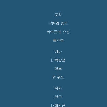
로작
불멸의 령도
위인들의 손길
특간호
기사
대학상징
학부
연구소
학자
건물
대학기금