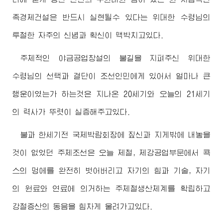
족경제건설은 반드시 실현될수 있다는
위대한
수령님
의
투철한 자주의 신념과 확신이 맥박치고있다.
주체적인 야금공업창설의 불길을 지펴주신
위대한
수령님
의 선택과 결단이 조선인민에게 있어서 얼마나 큰
행운이였는가 하는것은 지나온 20세기와 오늘의 21세기
의 력사가 뚜렷이 실증해주고있다.
불과 한세기전 국제박람회장에 짚신과 지게밖에 내놓을
것이 없었던 주체조선은 오늘 제철, 제강공업부문에서 콕
스의 멍에를 완전히 벗어버리고 자기의 힘과 기술, 자기
의 원료와 연료에 의거하는 주체철생산체계를 확립하고
강철증산의 동음을 힘차게 울려가고있다.