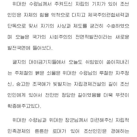
위대한
수령님께서
추켜드신 자립의 기치가 있어 조선
인민은 자체의 힘을 억척으로 다지고 제국주의련합세력과
단독으로 맞서 자기의 사상과 제도를 굳건히 수호하였으
며 오늘은 국가의 사회주의의 전면적발전이라는 새로운
발전국면에 들어섰다.
굴지의 대야금기지들에서 오늘도 쉬임없이 쏟아져내리
는 주체철의 붉은 쇠물은
위대한
수령님
의 투철한 자주정
신, 숭고한 조국애가 빛발치는 자립경제건설의 길이 조선
인민에게 있어서 천만번 정당한 길이였음을 더욱 뚜렷이
확증해주고있다.
위대한
수령님
과
위대한
장군님께서
마련해주신 자립적
민족경제의 튼튼한 토대가 있어 조선인민은
경애하는