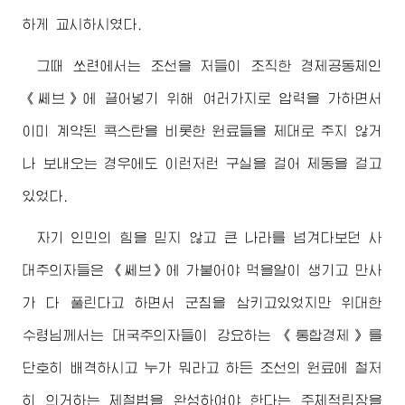
하게 교시하시였다.
그때 쏘련에서는 조선을 저들이 조직한 경제공동체인
《쎄브》에 끌어넣기 위해 여러가지로 압력을 가하면서
이미 계약된 콕스탄을 비롯한 원료들을 제대로 주지 않거
나 보내오는 경우에도 이런저런 구실을 걸어 제동을 걸고
있었다.
자기 인민의 힘을 믿지 않고 큰 나라를 넘겨다보던 사
대주의자들은 《쎄브》에 가붙어야 먹을알이 생기고 만사
가 다 풀린다고 하면서 군침을 삼키고있었지만
위대한
수령님께서
는 대국주의자들이 강요하는 《통합경제》를
단호히 배격하시고 누가 뭐라고 하든 조선의 원료에 철저
히 의거하는 제철법을 완성하여야 한다는 주체적립장을