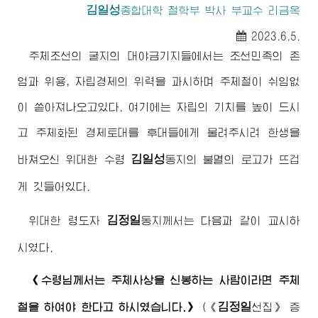
김일성
종합대학
철학부 박사 부교수 리금옥
2023.6.5.
주체조선의 굴지의 대야금기지들에서는 조선민족의 존
엄과 위용, 자립경제의 위력을 과시하며 주체철이 쉬임없
이 쏟아져나오고있다. 여기에는 자립의 기치를 높이 드시
고 주체화된 경제토대를 후대들에게 물려주시려 한생을
김일성
바쳐오신
위대한
수령
동지
의 불멸의 로고가 뜨겁
게 깃들어있다.
김정일
위대한
령도자
동지께서
는 다음과 같이 교시하
시였다.
《
수령님께서
는 주체사상을 신봉하는 사람이라면 주체
김정일
철을 하여야 한다고 하시였습니다.》
(
《
선집》
증