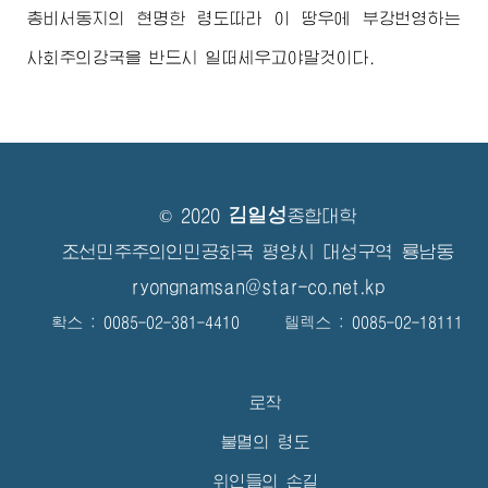
총비서동지
의 현명한 령도따라 이 땅우에 부강번영하는
사회주의강국을 반드시 일떠세우고야말것이다.
김일성
© 2020
종합대학
조선민주주의인민공화국 평양시 대성구역 룡남동
ryongnamsan@star-co.net.kp
확스 : 0085-02-381-4410 텔렉스 : 0085-02-18111
로작
불멸의 령도
위인들의 손길