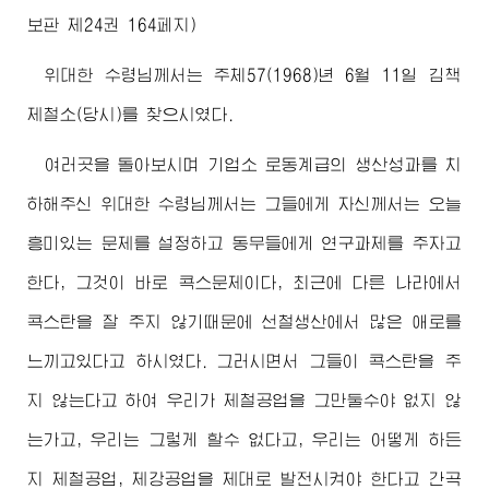
보판 제24권 164페지)
위대한
수령님께서
는 주체57(1968)년 6월 11일 김책
제철소(당시)를 찾으시였다.
여러곳을 돌아보시며 기업소 로동계급의 생산성과를 치
하해주신
위대한
수령님께서
는 그들에게 자신께서는 오늘
흥미있는 문제를 설정하고 동무들에게 연구과제를 주자고
한다, 그것이 바로 콕스문제이다, 최근에 다른 나라에서
콕스탄을 잘 주지 않기때문에 선철생산에서 많은 애로를
느끼고있다고 하시였다. 그러시면서 그들이 콕스탄을 주
지 않는다고 하여 우리가 제철공업을 그만둘수야 없지 않
는가고, 우리는 그렇게 할수 없다고, 우리는 어떻게 하든
지 제철공업, 제강공업을 제대로 발전시켜야 한다고 간곡