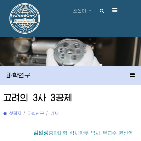
조선어
과학연구
고려의 3사 3공제
첫페지
/
과학연구
/
기사
김일성
종합대학
력사학부 박사 부교수 윤신영