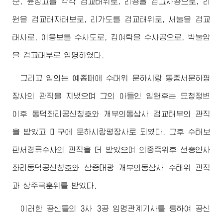
순, 윤징고를 각각 검교태위로, 리공을 검교사공으로, 리
원을 검교태자태보로, 리가도를 검교태위로, 서눌을 검교
태사로, 이응보를 수사도로, 김여탁을 수사공으로, 박눌암
을 검교태부로 임명하였다.
그리고 임의는 예종때에 수태위 문하시랑 동중서문하평
장사의 관직을 지냈으며 그의 아들인 임원후는 묘청정변
이후 동덕좌리공신칭호와 개부의동삼사 검교태부의 관직
을 받았고 미구에 문하시랑평장사로 되였다. 그후 수태보
판서경류수사의 관직을 더 받았으며 의종즉위후 선충안사
좌리동덕공신칭호와 삼중대광 개부의동삼사 수태위 관직
과 상주국훈위를 받았다.
이러한 공신들의 3사 3공 임명관계기사를 통하여 공신