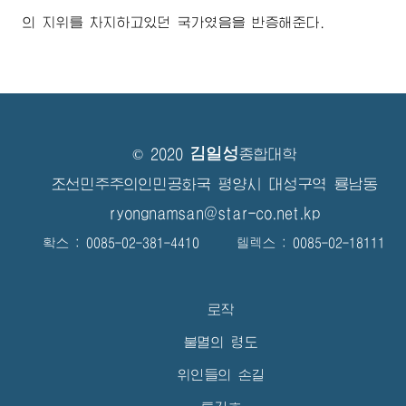
의 지위를 차지하고있던 국가였음을 반증해준다.
김일성
© 2020
종합대학
조선민주주의인민공화국 평양시 대성구역 룡남동
ryongnamsan@star-co.net.kp
확스 : 0085-02-381-4410 텔렉스 : 0085-02-18111
로작
불멸의 령도
위인들의 손길