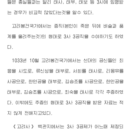
들은 종실들과는 달리 태사, 태부, 태보 등 3사에 임명받
는 경우가 비교적 많았다는것을 알수 있다.
고려봉건국가에서는 증직(본인이 죽은 뒤에 벼슬과 품
계를 올려주는것)의 형태로 3사 3공직을 수여하기도 하였
다.
1033년 10월 고려봉건국가에서는 선대의 공신들인 최
응을 사도로, 류신성을 태부로, 서희를 태사로, 리몽유를
사공으로, 한언공을 태부로, 김승조를 사공으로, 한언공을
태부로, 김승조를 사공으로, 최숙을 태사로 각각 추증하였
다. 이밖에도 추증의 형태로 3사 3공직을 받은 자료는 적
지 않게 전해지고있다.
《고려사》 백관지에서는 3사 3공제가 어느때 제정되