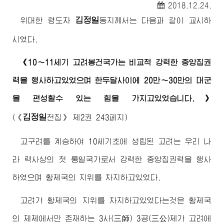
2018.12.24.
김정일
위대한
령도자
동지
께서는 다음과 같이 교시하
시였다.
《10～11세기 고려봉건국가는 비교적 강력한 중앙집권
력을 행사하고있었으며 한두달사이에 20만～30만의 대군
을 편성할수 있는 힘을 가지고있었습니다.》
김정일
(
《
전집》
제2권 243페지)
고구려를 계승하여 10세기초에 성립된 고려는 우리 나
라 력사상의 첫 통일국가로서 강력한 중앙집권력을 행사
하였으며 황제국의 지위를 차지하고있었다.
고려가 황제국의 지위를 차지하고있었다는것은 황제국
의 체제에서만 존재하는 3사(三師) 3공(三公)제가 고려에