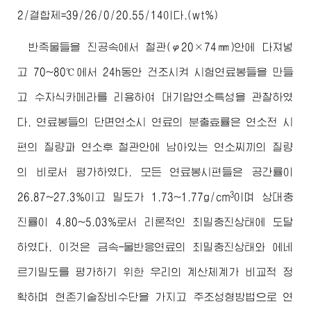
2/결합제=39/26/0/20.55/14이다.(wt%)
반죽물들을 진공속에서 철관(φ20×74㎜)안에 다져넣
고 70~80℃에서 24h동안 건조시켜 시험연료봉들을 만들
고 수자식카메라를 리용하여 대기압연소특성을 관찰하였
다. 연료봉들의 단면연소시 연료의 분출효률은 연소전 시
편의 질량과 연소후 철관안에 남아있는 연소찌끼의 질량
의 비로서 평가하였다. 모든 연료봉시편들은 공간률이
3
26.87~27.3%이고 밀도가 1.73~1.77g/cm
이며 상대충
진률이 4.80~5.03%로서 리론적인 최밀충진상태에 도달
하였다. 이것은 금속-물반응연료의 최밀충진상태와 에네
르기밀도를 평가하기 위한 우리의 계산체계가 비교적 정
확하며 현존기술장비수단을 가지고 주조성형방법으로 연