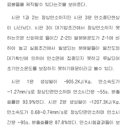
료봉들을 제작할수 있다는것을 보여준다.
시편 1과 2는 정상연소하지만 시편 3은 연소중단현상
이 나타났다. 시편 3이 대기압조건에서 정상연소하지 못
하는것은 산화제로 들어간 Z-2의 열분해온도가 Z-1에 비
하여 높고 실험조건에서 발생되는 분해열들이 열전도와
대기확산에 의하여 연소면에 집중되지 못하고 루실되여
초기연소온도를 보장하지 못하기때문이라고 볼수 있다.
시편 1은 생성열이 -905.2KJ/Kg, 연소속도가
~1.27mm/s로 정상단면연소하며 연소시간은 ~55s, 분출
효률은 93.9%였다. 시편 2은 생성열이 -1207.3KJ/Kg,
연소속도가 0.68~0.74mm/s로 정상단면연소하며 연소시
간은 ~95s, 분출효률은 87.8%였다. 연소시험결과들이 보