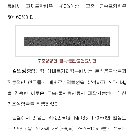
료에서 고체포함량은 ~80%이상, 그중 금속포함량은
50~60%이다.
주조성형한 금속-물반응연료시편
김일성
종합대학
에네르기과학부에서는 물반응금속들과
전통적인 연료들의 에네르기적특성을 분석하고 Al과 Mg
을 리용한 새로운 금속-물반응연료의 제작가능성에 대한
기초실험들을 진행하였다.
실험에서 리용된 Al(22㎛)과 Mg(88~170㎛)의 활성도
는 95%이상, 산화제 Z-1(~6㎛), Z-2(~10㎛)들의 순도는