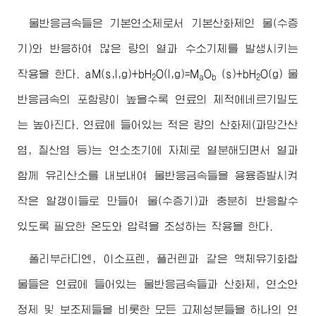
물반응금속들은 기본연소제로서 기본산화제인 물(수증
기)와 반응하여 많은 량의 열과 수소기체를 발생시키는
작용을 한다. aM(s,l,g)+bH
O(l,g)=M
O
(s)+bH
O(g) 물
2
a
b
2
반응금속의 포함량이 높을수록 연료의 체적에네르기밀도
는 높아진다. 연료에 들어있는 적은 량의 산화제(과망간산
염, 질산염 등)는 연소초기에 자체로 열분해되면서 열과
함께 유리산소를 내보내여 물반응금속들을 용융증발시켜
작은 알갱이들로 만들어 물(수증기)과 충분히 반응할수
있도록 필요한 온도와 압력을 조성하는 작용을 한다.
폴리부타디엔, 이소프렌, 플러렌과 같은 액체유기화합
물들은 연료에 들어있는 물반응금속들과 산화제, 연소안
정제 및 보조제들을 비롯한 모든 고체성분들을 하나의 연