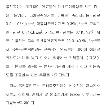
용하고있는 대표적인 연료들의 에네르기특성을 보면 Pb-
산, 알카리, Li이온축전지를 비롯한 축전지리용기관은
3
3
0.2~1.08KJ/cm
, 핵동력추진기관은 0.39KJ/cm
, 고속디
3
3
젤기관은 0.81KJ/cm
, 가스타빈기관들은 6.1KJ/cm
, Al
3
을 리용하는 금속-물반응연료기관은 32.0~40.9KJ/cm
로
서 금속-물반응연료는 전통적인 연료들에 비하여 에네르
기밀도가 매우 높고 연소시 발생하는 기체들이 《깨끗》
하여 연료를 리용하는 분사식기관의 체적이 작고 반응속
도를 조종할수 있는 우점을 가지고있다.
금속-물반응연료는 로케트추진제와 비슷하게 금속연소
제들과 산화제, 결합제 및 연소첨가제 등으로 이루어지는
다성분분체계이다.