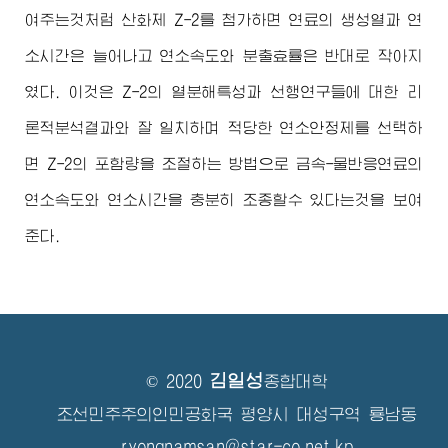
여주는것처럼 산화제 Z-2를 첨가하면 연료의 생성열과 연
소시간은 늘어나고 연소속도와 분출효률은 반대로 작아지
였다. 이것은 Z-2의 열분해특성과 선행연구들에 대한 리
론적분석결과와 잘 일치하며 적당한 연소안정제를 선택하
면 Z-2의 포함량을 조절하는 방법으로 금속-물반응연료의
연소속도와 연소시간을 충분히 조종할수 있다는것을 보여
준다.
김일성
© 2020
종합대학
조선민주주의인민공화국 평양시 대성구역 룡남동
ryongnamsan@star-co.net.kp