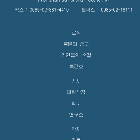
확스 : 0085-02-381-4410 텔렉스 : 0085-02-18111
로작
불멸의 령도
위인들의 손길
특간호
기사
대학상징
학부
연구소
학자