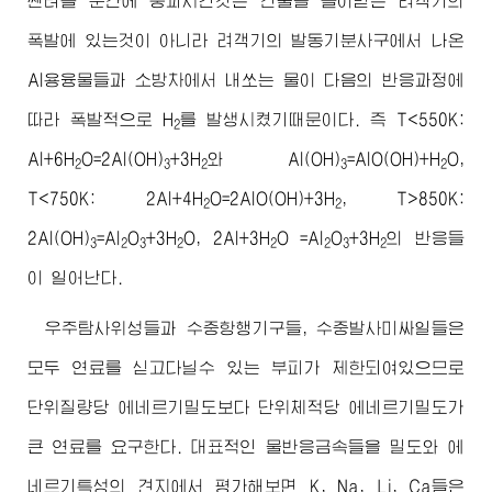
쎈터를 순간에 붕괴시킨것은 건물을 들이받은 려객기의
폭발에 있는것이 아니라 려객기의 발동기분사구에서 나온
Al용융물들과 소방차에서 내쏘는 물이 다음의 반응과정에
따라 폭발적으로 H
를 발생시켰기때문이다. 즉 T<550K:
2
Al+6H
O=2Al(OH)
+3H
와 Al(OH)
=AlO(OH)+H
O,
2
3
2
3
2
T<750K: 2Al+4H
O=2AlO(OH)+3H
, T>850K:
2
2
2Al(OH)
=Al
O
+3H
O, 2Al+3H
O =Al
O
+3H
의 반응들
3
2
3
2
2
2
3
2
이 일어난다.
우주탐사위성들과 수중항행기구들, 수중발사미싸일들은
모두 연료를 싣고다닐수 있는 부피가 제한되여있으므로
단위질량당 에네르기밀도보다 단위체적당 에네르기밀도가
큰 연료를 요구한다. 대표적인 물반응금속들을 밀도와 에
네르기특성의 견지에서 평가해보면 K, Na, Li, Ca들은