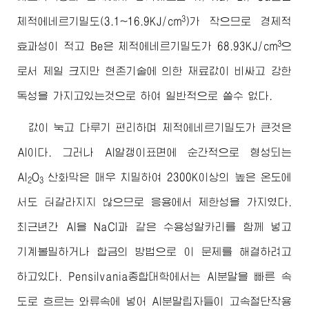
3
체적에네르기밀도(3.1~16.9KJ/cm
)가 작으므로 경제적
3
효과성이 적고 Be은 체적에네르기밀도가 68.93KJ/cm
으
로서 제일 크지만 현존기술에 의한 재료값이 비싸고 강한
독성을 가지고있는것으로 하여 일반적으로 쓸수 없다.
값이 눅고 다루기 편리하며 체적에네르기밀도가 큰것은
Al이다. 그러나 Al알갱이표면에 순간적으로 형성되는
Al
O
산화막은 매우 치밀하여 2300K이상의 높은 온도에
2
3
서도 터갈라지지 않으므로 응용에서 제한성을 가지였다.
최근년간 Al을 NaCl과 같은 수용성알카리를 함께 넣고
기계볼밀하거나 합금의 방법으로 이 문제를 해결하려고
하고있다. Pensilvania종합대학에서는 Al분말을 빠른 속
도로 흐르는 와류속에 넣어 Al분말립자들이 고속절단작용