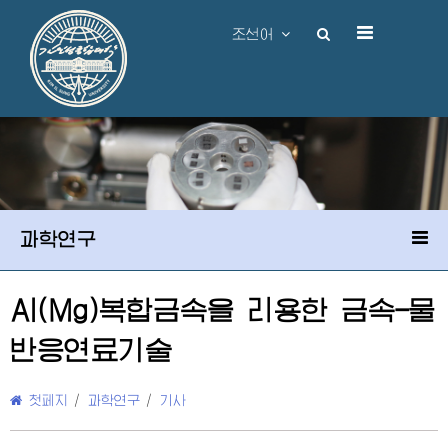
조선어
과학연구
Al(Mg)복합금속을 리용한 금속-물
반응연료기술
첫페지
/
과학연구
/
기사