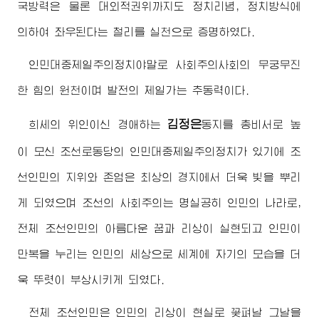
국방력은 물론 대외적권위까지도 정치리념, 정치방식에
의하여 좌우된다는 철리를 실천으로 증명하였다.
인민대중제일주의정치야말로 사회주의사회의 무궁무진
한 힘의 원천이며 발전의 제일가는 추동력이다.
김정은
희세의 위인이신
경애하는
동지
를
총비서
로 높
이 모신 조선로동당의 인민대중제일주의정치가 있기에 조
선인민의 지위와 존엄은 최상의 경지에서 더욱 빛을 뿌리
게 되였으며 조선의 사회주의는 명실공히 인민의 나라로,
전체 조선인민의 아름다운 꿈과 리상이 실현되고 인민이
만복을 누리는 인민의 세상으로 세계에 자기의 모습을 더
욱 뚜렷이 부상시키게 되였다.
전체 조선인민은 인민의 리상이 현실로 꽃펴날 그날을