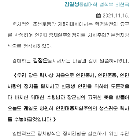
김일성
종합대학
철학부 최현국
2021.11.15.
력사적인 조선로동당 제8차대회에서는 혁명발전의 요구
를 반영하여 인민대중제일주의정치를 사회주의기본정치방
식으로 정식화하였다.
김정은
경애하는
동지
께서는 다음과 같이 말씀하시였다.
《우리 당은 력사상 처음으로 인민중시, 인민존중, 인민
사랑의 정치를 펼치시고 한평생 인민을 위하여 모든것을
다 바치신
위대한
수령님
과
장군님
의 고귀한 뜻을 받들어
오늘도 래일도 영원히 인민대중제일주의의 성스러운 력사
를 수놓아갈것입니다.》
일반적으로 정치방식은 정치리념을 실현하기 위한 수단