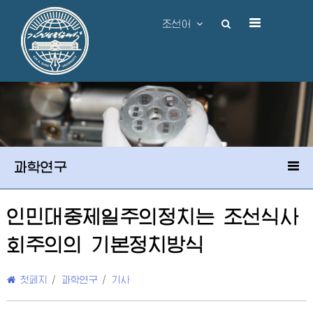
조선어
과학연구
인민대중제일주의정치는 조선식사
회주의의 기본정치방식
첫페지
/
과학연구
/
기사