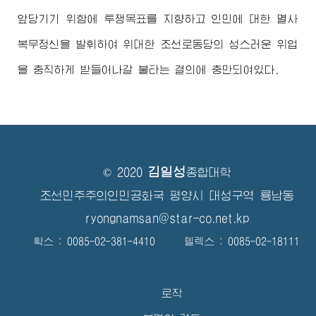
앞당기기 위함에 투쟁목표를 지향하고 인민에 대한 멸사
복무정신을 발휘하여
위대한
조선로동당의 성스러운 위업
을 충직하게 받들어나갈 불타는 결의에 충만되여있다.
김일성
© 2020
종합대학
조선민주주의인민공화국 평양시 대성구역 룡남동
ryongnamsan@star-co.net.kp
확스 : 0085-02-381-4410 텔렉스 : 0085-02-18111
로작