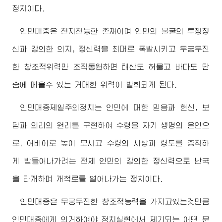
정치이다.
인민대중은 전지전능한 존재이며 인민의 불굴의 투쟁정
신과 강의한 의지, 정신력을 최대로 폭발시키고 무궁무진
한 창조적위력만 조직동원하면 태산도 허물고 바다도 단
숨에 메울수 있는 거대한 위력이 발휘되게 된다.
인민대중제일주의정치는 인민에 대한 믿음과 헌신, 보
답과 의리의 원리를 구현하여
수령
을 자기 생명의 은인으
로,
어버이
로 높이 모시고
수령
의 사상과 령도를 충직하
게 받들어나가려는 전체 인민의 강의한 정신력으로 난국
을 타개하며 개척로를 열어나가는 정치이다.
인민대중은 무궁무진한 창조적능력을 가지고있는것만큼
인민대중에게 의거하여야 정치실현에서 제기되는 어떤 문