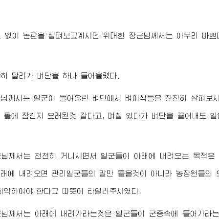
도 없이 논판을 살펴보고계시던
위대한
장군님께서
는 아무리 바쁘
히 달려가 벼단을 하나 들어올렸다.
군님께서
는 일군이 들어올린 벼단에서 벼이삭들을 찬찬히 살펴보시
 물에 잠긴지 오래된것 같다고, 며칠 있다가 벼단을 끌어내도 일
군님께서
는 천천히 거니시면서 일군들이 아래에 내려오는 목적은
래에 내려오면 관리일군들의 말만 들을것이 아니라 농장원들의 
파악하여야 한다고 따뜻이 타일러주시였다.
군님께서
는 아래에 내려가라는것은 일군들이 군중속에 들어가라는