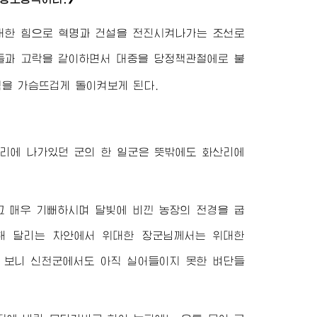
대한
힘으로 혁명과 건설을 전진시켜나가는 조선로
들과 고락을 같이하면서 대중을 당정책관철에로 불
적을 가슴뜨겁게 돌이켜보게 된다.
화산리에 나가있던 군의 한 일군은 뜻밖에도 화산리에
 매우 기뻐하시며 달빛에 비낀 농장의 전경을 굽
향해 달리는 차안에서
위대한
장군님께서
는
위대한
 보니 신천군에서도 아직 실어들이지 못한 벼단들