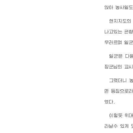
앉아 농사일도
현지지도의
나고있는 편
우러르며 일군
일군은 다
장군님
의 교
그랬더니 
면 등짐으로라
였다.
이렇듯
위
라날수 있게 