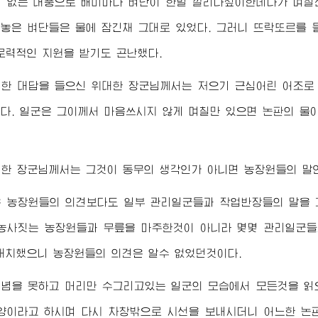
 없는 대풍으로 배미마다 벼단이 한벌 깔리다싶이한데다가 며칠
놓은 벼단들은 물에 잠긴채 그대로 있었다. 그러니 뜨락또르를 
로력적인 지원을 받기도 곤난했다.
러한 대답을 들으신
위대한
장군님께서
는 저으기 근심어린 어조로
다. 일군은 그이께서 마음쓰시지 않게 며칠만 있으면 논판의 물
대한
장군님께서
는 그것이 동무의 생각인가 아니면 농장원들의 말
은 농장원들의 의견보다도 일부 관리일군들과 작업반장들의 말을 
농사짓는 농장원들과 무릎을 마주한것이 아니라 몇몇 관리일군
대치했으니 농장원들의 의견은 알수 없었던것이다.
릴념을 못하고 머리만 수그리고있는 일군의 모습에서 모든것을 
양이라고 하시며 다시 차창밖으로 시선을 보내시더니 어느한 논