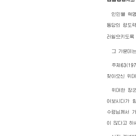
인민을 혁
동당의 령도력
러일으키도록
그 가운데는
주체63(1
찾아오신
위
위대한
장
어보시다가 
수령님께서
가
이 많다고 하