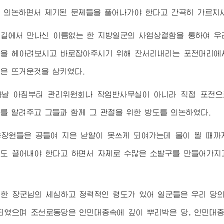
 의논하면서 제기된 문제들을 풀어나가야 한다고 간곡히 가르치
 길에서 만나신 이름없는 한 지방일군의 사업상결함을 통하여 우
향을 헤아려보시고 바로잡아주시기 위해 찬서리내리는 포전머리에
은 뜨거운것을 삼키였다.
음날 아침부터 관리위원회나 작업반사무실이 아니라 직접 포전으
시를 알려주고 그들과 함께 그 관철을 위한 방도를 의논하였다.
농장원들은 공들여 지은 낟알이 못쓰게 되여가는데 물이 찔 때까
도 끌어내야 한다고 하면서 자체로 수많은 소발구를 만들어가지
대한
장군님
의 세심하고 정력적인 령도가 있어 일군들은 우리 당
되였으며 조선로동당은 인민대중속에 깊이 뿌리박은 당, 인민대