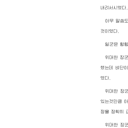
내려서시였다.
아무 말씀
것이였다.
일군은 황황
위대한
장
했는데 벼단이
였다.
위대한
장
있는것만큼 아
정을 정확히 
위대한
장