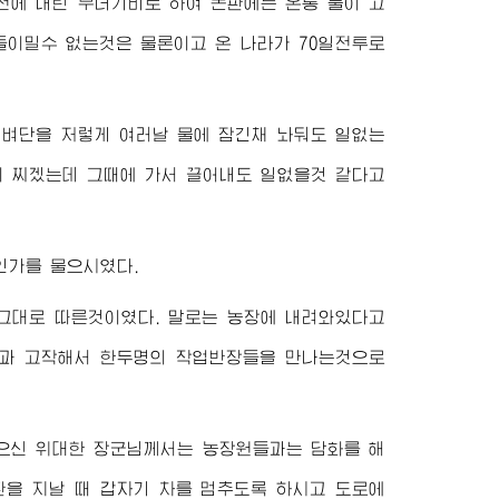
전에 내린 무더기비로 하여 논판에는 온통 물이 고
들이밀수 없는것은 물론이고 온 나라가 70일전투로
 벼단을 저렇게 여러날 물에 잠긴채 놔둬도 일없는
이 찌겠는데 그때에 가서 끌어내도 일없을것 같다고
인가를 물으시였다.
그대로 따른것이였다. 말로는 농장에 내려와있다고
들과 고작해서 한두명의 작업반장들을 만나는것으로
읽으신
위대한
장군님께서
는 농장원들과는 담화를 해
판을 지날 때 갑자기 차를 멈추도록 하시고 도로에