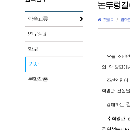
논두렁길
학술교류
첫페지
/
과학
연구성과
학보
오늘 조선
기사
의 각 방면에
문학작품
조선인민이
혁명과 건설
경애하는
《혁명과 
김일성
동지