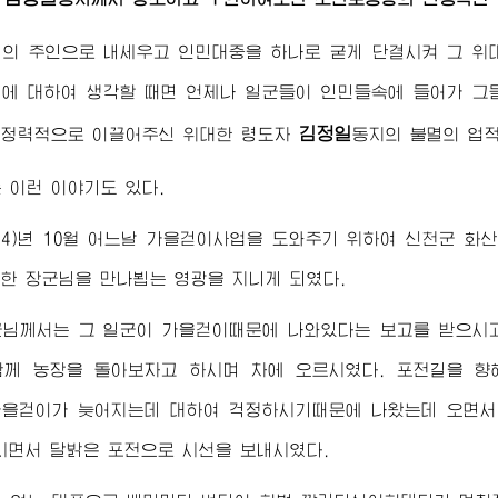
명의 주인으로 내세우고 인민대중을 하나로 굳게 단결시켜 그
위
에 대하여 생각할 때면 언제나 일군들이 인민들속에 들어가 그
김정일
 정력적으로 이끌어주신
위대한
령도자
동지
의 불멸의 업
 이런 이야기도 있다.
974)년 10월 어느날 가을걷이사업을 도와주기 위하여 신천군 
대한
장군님
을 만나뵙는 영광을 지니게 되였다.
군님께서
는 그 일군이 가을걷이때문에 나와있다는 보고를 받으시고
함께 농장을 돌아보자고 하시며 차에 오르시였다. 포전길을 
을걷이가 늦어지는데 대하여 걱정하시기때문에 나왔는데 오면서
시면서 달밝은 포전으로 시선을 보내시였다.