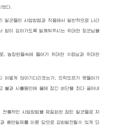
시였다.
리 일군들의 사업방법과 작풍에서 일반적으로 나타
서 밤이 깊어가도록 일깨워주시는
위대한
장군님
을
로, 농장원들속에 들어가
위대한
수령님
과
위대한
지 어떻게 앉아기다리겠는가, 뜨락또르가 못들어가
고 불과 사흘동안에 물에 잠긴 벼단을 죄다 끌어내
의 전통적인 사업방법을 체질화한 참된 일군들로 자
중과 혼연일체를 이룬 당으로 강화발전될수 있게 되