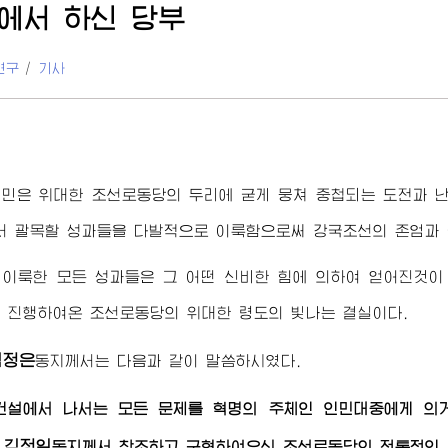
에서 하신 당부
연구
/
기사
인민은
위대한
조선로동당의 두리에 굳게 뭉쳐 중첩되는 도전과 
서 괄목할 성과들을 다발적으로 이룩함으로써 강국조선의 존엄과
 이룩한 모든 성과들은 그 어떤 신비한 힘에 의하여 얻어진것이
을 진행하여온 조선로동당의
위대한
령도의 빛나는 결실이다.
김정은
동지께서
는 다음과 같이 말씀하시였다.
건설에서 나서는 모든 문제를 혁명의 주체인 인민대중에게 
김정일
와
동지께서
창조하고 구현하여오신 조선로동당의 전통적인 