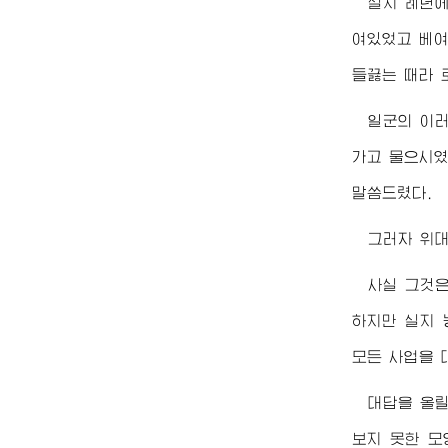
실지 례년에
여있었고 베여
들끓는 때라 
일군의 이
가고 물으시였
말씀드렸다.
그러자
위
사실 그것
하지만 실지 
모든 사업을 
대답을 올
보지 못한 모