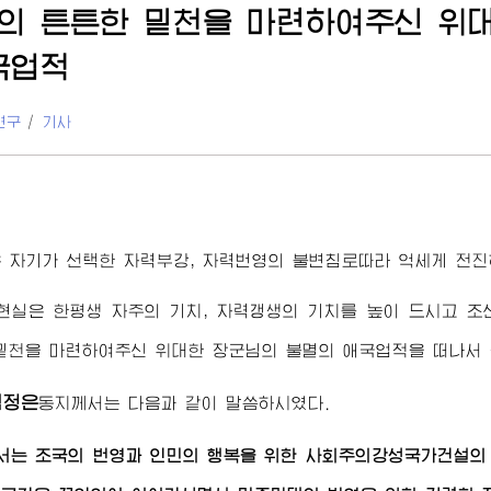
의 튼튼한 밑천을 마련하여주신
위
국업적
연구
/
기사
 자기가 선택한 자력부강, 자력번영의 불변침로따라 억세게 전진
현실은 한평생 자주의 기치, 자력갱생의 기치를 높이 드시고 조
 밑천을 마련하여주신
위대한
장군님
의 불멸의 애국업적을 떠나서 
김정은
동지
께서는 다음과 같이 말씀하시였다.
서
는 조국의 번영과 인민의 행복을 위한 사회주의강성국가건설의