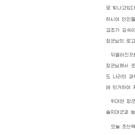
로 빛나고있다
하시여 인민
교조가 깊숙이
장군님
의 로고
뒤떨어진것
장군님께서
조
도 나라의 
에 의거하여 
위대한
장
술자대군과 높
오늘 조선