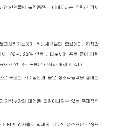
하고 인민들의 복리증진에 이바지하는 강력한 경제
붕괴시키자는것이 적대세력들의 흉심이다. 하지만
께서
100년, 200년앞을 내다보시며 품을 들여 마련
요새가 없다는 드높은 신심과 배짱이 있다.
으로 투철한 자주정신과 높은 창조적능력을 겸비한
도 자력부강의 대업을 떠밀어나갈수 있는 주체적력
 신념의 강자들로 억세게 키우신 성스러운 로정으