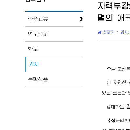
자력부강
멸의 애
학술교류
첫페지
/
과학
연구성과
학보
기사
오늘 조선은
문학작품
이 자랑찬 
있는 튼튼한
경애하는
《
장군님께