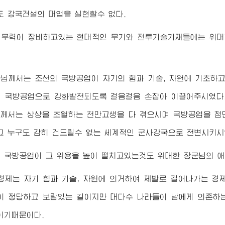
도 강국건설의 대업을 실현할수 없다.
명무력이 장비하고있는 현대적인 무기와 전투기술기재들에는
위대
군님께서
는 조선의 국방공업이 자기의 힘과 기술, 자원에 기초하
 국방공업으로 강화발전되도록 걸음걸음 손잡아 이끌어주시였다.
님께서
는 상상을 초월하는 천만고생을 다 겪으시며 국방공업을 첨
그 누구도 감히 건드릴수 없는 세계적인 군사강국으로 전변시키시
의 국방공업이 그 위용을 높이 떨치고있는것도
위대한
장군님
의 
제는 자기 힘과 기술, 자원에 의거하여 제발로 걸어나가는 경제
 정당하고 보람있는 길이지만 대다수 나라들이 남에게 의존하는
이기때문이다.