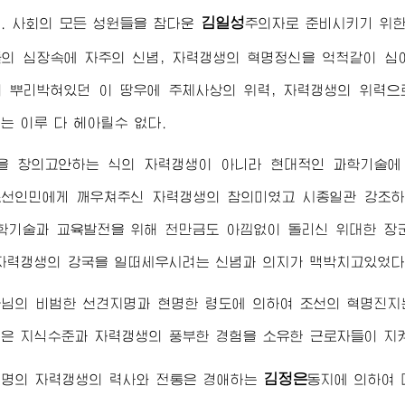
김일성
. 사회의 모든 성원들을 참다운
주의
자로 준비시키기 위한
들의 심장속에 자주의 신념, 자력갱생의 혁명정신을 억척같이 
 뿌리박혀있던 이 땅우에 주체사상의 위력, 자력갱생의 위력
는 이루 다 헤아릴수 없다.
을 창의고안하는 식의 자력갱생이 아니라 현대적인 과학기술에
선인민에게 깨우쳐주신 자력갱생의 참의미였고 시종일관 강조하
과학기술과 교육발전을 위해 천만금도 아낌없이 돌리신
위대한
장
자력갱생의 강국을 일떠세우시려는 신념과 의지가 맥박치고있었다
군님
의 비범한 선견지명과 현명한 령도에 의하여 조선의 혁명진지
은 지식수준과 자력갱생의 풍부한 경험을 소유한 근로자들이 지
김정은
혁명의 자력갱생의 력사와 전통은
경애하는
동지
에 의하여 