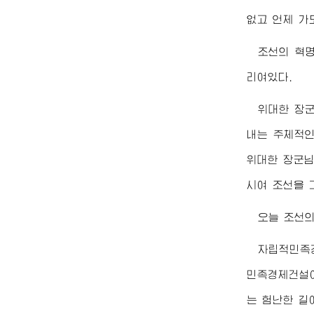
없고 언제 가
조선의 혁
리여있다.
위대한
장
내는 주체적인
위대한
장군
시여 조선을 
오늘 조선
자립적민족경
민족경제건설이
는 험난한 길