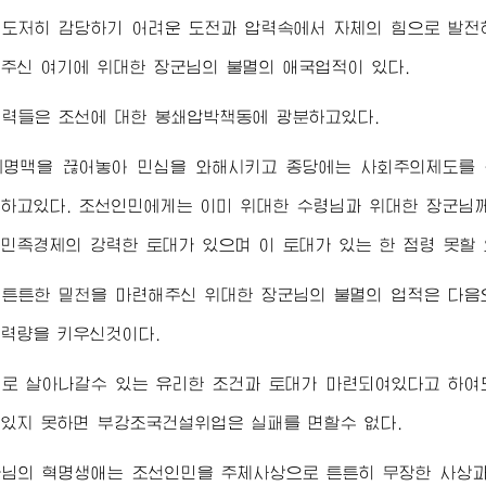
 도저히 감당하기 어려운 도전과 압력속에서 자체의 힘으로 발전
해주신 여기에
위대한
장군님
의 불멸의 애국업적이 있다.
세력들은 조선에 대한 봉쇄압박책동에 광분하고있다.
제명맥을 끊어놓아 민심을 와해시키고 종당에는 사회주의제도를 
산하고있다. 조선인민에게는 이미
위대한
수령님
과
위대한
장군님
민족경제의 강력한 토대가 있으며 이 토대가 있는 한 점령 못할 
 튼튼한 밑천을 마련해주신
위대한
장군님
의 불멸의 업적은 다음
력량을 키우신것이다.
체로 살아나갈수 있는 유리한 조건과 토대가 마련되여있다고 하여
있지 못하면 부강조국건설위업은 실패를 면할수 없다.
군님
의 혁명생애는 조선인민을 주체사상으로 튼튼히 무장한 사상과