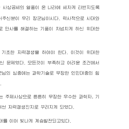
 사상공세의 열풍이 온 나라에 세차게 타번지도록
심어주신분이 우리
장군님
이시다. 력사적으로 사대와
으로 만사를 해결하는 기풍이 차넘치게 하신
위대한
 기초한 자력갱생을 하여야 한다. 이것이
위대한
신 문제였다. 모든것이 부족하고 어려운 조건에서
군님
의 심중에는 과학기술로 무장한 인민대중의 힘
.
는 주체사상으로 튼튼히 무장한 우수한 과학자, 기
켜선 자력갱생진지로 꾸려지게 되였다.
대를 이어 빛나게 계승발전되고있다.