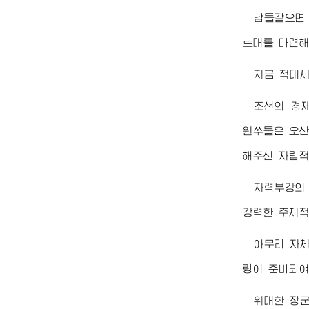
남들같으면
토대를 마련
지금 적대
조선의 경
원쑤들은 오
해주신 자립적
자력부강의
강력한 주체적
아무리 자
량이 준비되여
위대한
장