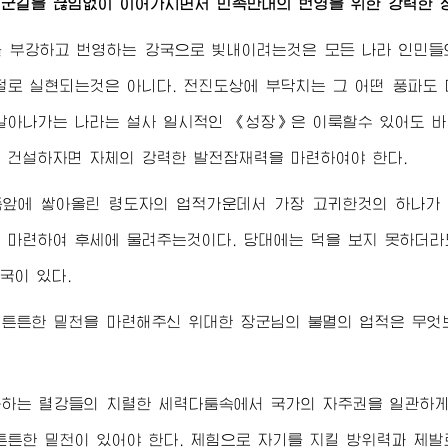
군길을 끊임없이 이어가시면서 민족만대의 번영을 위한 강력한 
 부강하고 번영하는 강국으로 빛내이려는것은 모든 나라 인민들
절로 실현되는것은 아니다. 전진도상에 부닥치는 그 어떤 풍파도 
살아나가는 나라는 설사 일시적인 《성장》은 이룩할수 있어도 바
 건설하자면 자체의 강력한 발전잠재력을 마련하여야 한다.
족앞에 쌓아올린
령도자
의 업적가운데서 가장 고귀한것의 하나가 
 마련하여 후세에 물려주는것이다. 당대에는 덕을 보지 못하더라
국이 있다.
 튼튼한 밑천을 마련해주신
위대한
장군님
의 불멸의 업적은 무
구하는 렬강들의 치렬한 세력다툼속에서 국가의 자주권을 일관하
튼튼한 밑천이 있어야 한다. 제힘으로 자기를 지킬 방위력과 제