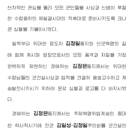
선차적인 관심을 돌려 모든 군인들을 사상과 신념이 투철
한 수령옹위의 제일결사대의 척후대로 준비시키도록 크나
큰 심혈을 기울이시였다.
김정일
일찍부터
위대한
령도자
동지
와 선군혁명의 길
에 함께 계시며 령장으로서의 모든 품격과 자질을 가장
김정은
완벽하게 체현하신
경애하는
동지
께서는
위대한
수령님
들의 군건설사상과 업적을 견결히 옹호고수하고 계
승발전시키시기 위하여 온갖 심혈과 로고를 다 바치시였
다.
김정은
경애하는
동지
께서는 주체혁명위업계승의 중대
김일성
김정일
한 력사적시기에 전군
-
주의
화를 군건설의