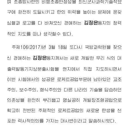
며 조종방사탄의 비행조종안정성을 최신군사과학기술적요
구에 완전히 도달시키고 탄의 위력을 높이는 문제에 온갖
김정은
심혈과 로고를 다 바쳐오신
경애하는
동지
의 정력
적인 지도를 떠나 생각할수 없다.
주체106(2017)년 3월 18일 또다시 국방과학원을 찾으
김정은
신
경애하는
동지
께서는 새로 개발한 우리 식의 대
출력발동기지상분출시험을 현지에서 직접 지도하시면서
이번 시험에서의 성공은 로케트공업부문에 남아있던 교조
주의, 보수주의, 형식주의와 다른 나라의 기술을 답습하던
의존성을 완전히 뿌리뽑고 명실공히 개발창조형공업으로
확고히 전변된 주체적인 로케트공업의 새로운 탄생을 선
포한 력사적의의를 가지는 대사변이라고 말씀하시였다.