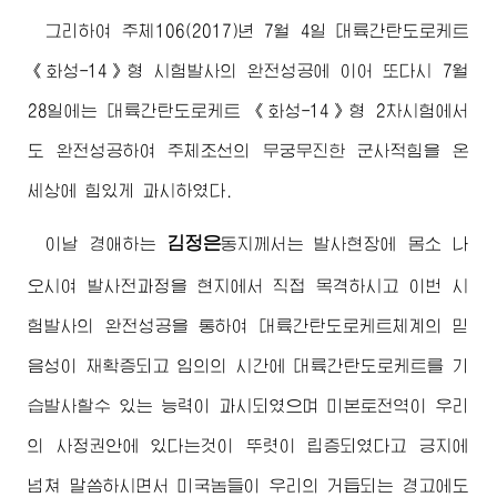
그리하여 주체106(2017)년 7월 4일 대륙간탄도로케트
《화성-14》형 시험발사의 완전성공에 이어 또다시 7월
28일에는 대륙간탄도로케트 《화성-14》형 2차시험에서
도 완전성공하여 주체조선의 무궁무진한 군사적힘을 온
세상에 힘있게 과시하였다.
김정은
이날
경애하는
동지
께서는 발사현장에 몸소 나
오시여 발사전과정을 현지에서 직접 목격하시고 이번 시
험발사의 완전성공을 통하여 대륙간탄도로케트체계의 믿
음성이 재확증되고 임의의 시간에 대륙간탄도로케트를 기
습발사할수 있는 능력이 과시되였으며 미본토전역이 우리
의 사정권안에 있다는것이 뚜렷이 립증되였다고 긍지에
넘쳐 말씀하시면서 미국놈들이 우리의 거듭되는 경고에도