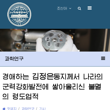
조선어
과학연구
김정은
경애하는
동지
께서 나라의
군력강화발전에 쌓아올리신 불멸
의 령도업적
첫페지
/
과학연구
/
기사