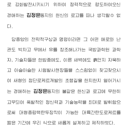
로 강화발전시키시기 위하여 정력적으로 령도하여오신
김정은
경애하는
동지
의 헌신의 로고를 떠나 생각할수 없
다.
당중앙의 전략적구상과 명령이라면 그 어떤 애로와 난
관도 박차고 무에서 유를 창조해나가는 국방과학원 과학
자, 기술자들은 한밤중에도, 이른 새벽에도 흙먼지 자욱하
고 아슬아슬한 시험발사현장들을 스스럼없이 찾고찾으시
여 새형의 첨단로케트개발의 초행길을 한치한치 열어가시
김정은
는
경애하는
동지
의 불같은 헌신과 로고에 무한히
고무되여 폭발적인 정신력과 기술능력을 최대로 발휘함으
로써 대형중량핵탄두장착이 가능한 대륙간탄도로케트를
짧은 기간에 우리 식으로 새롭게 설계하고 제작하였다.