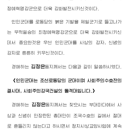
정예혁명강군으로 더욱 강화발전시키신것이다.
인민군대를 로동당의 붉은 기발을 제일군기로 들고나가
는 무적필승의 최정예혁명강군으로 더욱 강화발전시키신
데서 중요한것은 우선 인민군대를 사상의 강자, 신념의
강자로 튼튼히 키우신것이다.
김정은
경애하는
동지
께서는 다음과 같이 말씀하시였다.
《인민군대는 조선로동당의 군대이며 사회주의수호전의
결사대, 사회주의강국건설의 돌격대입니다.》
김정은
경애하는
동지
께서는 찾으시는 부대마다에서 사
상과 신념이 만장탄된 총대만이 조국수호의 길에서 절대
로 흔들리지 않는다고 하시면서 정치사상교양사업에 계속