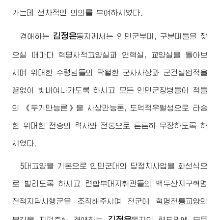
가는데 선차적인 의의를 부여하시였다.
김정은
경애하는
동지
께서는 인민군부대, 구분대들을 찾
으실 때마다 혁명사적교양실과 연혁실, 교양실을 돌아보
시며
위대한
수령님
들의 탁월한 군사사상과 군건설업적을
끝없이 빛내여나가도록 하시고 모든 인민군장병들이 적들
의 《무기만능론》을 사상만능론, 도덕적우월성으로 타승
한 위대한 전승의 력사와 전통으로 튼튼히 무장하도록 하
시였다.
5대교양을 기본으로 인민군대의 당정치사업을 화선식으
로 벌리도록 하시고 련합부대지휘관들의 백두산지구혁명
전적지답사행군을 조직해주시며 전군에 혁명전통교양의
김정은
불길을 지펴주신
경애하는
동지
의 령도밑에 모든