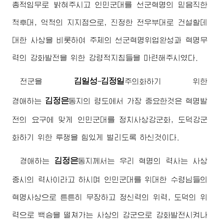
총적임무로 밝혀주시고 인민군대를 선군혁명의 믿음직한
척후대, 억척의 지지점으로, 진정한 전우부대로 건설할데
대한 사상을 비롯하여 주체의 선군혁명위업완성과 혁명무
력의 강화발전을 위한 강령적지침들을 마련해주시였다.
김일성
김정일
전군을
-
주의
화하기 위한
김정은
경애하는
동지
의 령도에서 가장 중요한것은 혁명발
전의 요구에 맞게 인민군대를 정치사상강군화, 도덕강군
화하기 위한 투쟁을 힘있게 벌리도록 하신것이다.
김정은
경애하는
동지
께서는 우리 혁명의 력사는 사상
중시의 력사이라고 하시며 인민군대를
위대한
수령님
들의
혁명사상으로 튼튼히 무장하고 정신력의 위력, 도덕의 위
력으로 백승을 떨쳐가는 사상의 강군으로 강화발전시켜나