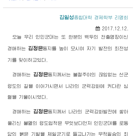
김일성
종합대학
경제학부 리명희
2017.12.12.
오늘 우리 인민군대는 또 한분의 백두의 천출명장이신
김정은
경애하는
동지
를 높이 모시여 자기 발전의 최전성
기를 맞이하고있다.
김정은
경애하는
동지
께서는 불철주야의 끊임없는 선군
령도의 길을 이어가시면서 나라의 군력강화에 커다란 심
혈을 기울이시였다.
김정은
경애하는
동지
께서 나라의 군력강화발전에 쌓아
올리신 불멸의 령도업적은 무엇보다먼저 인민군대를 로동
당의 붉은 기발을 제일군기로 들고나가는 무적필승의 최