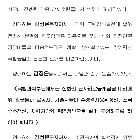
최근에 진행된 각종 군사훈련들에서 뚜렷이 과시되였다.
김정은
경애하는
동지
께서 나라의 군력강화발전에 쌓아
올리신 불멸의 령도업적은 다음으로 우리 식의 최첨단무
장장비들을 마음먹은대로 개발, 생산할수있는 강위력한
국방공업의 튼튼한 토대를 마련하신것이다.
김정은
경애하는
동지
께서는 다음과 같이 말씀하시였다.
《국방과학부문에서는 전화의 군자리로동계급을 따라배
워 일군들과 로동자, 기술자들이
수령
결사옹위정신, 조국
수호정신, 자력자강의 혁명정신으로 살며 투쟁하도록 하
여야 합니다.》
김정은
경애하는
동지
께서는 주권국가의 합법적인 위성