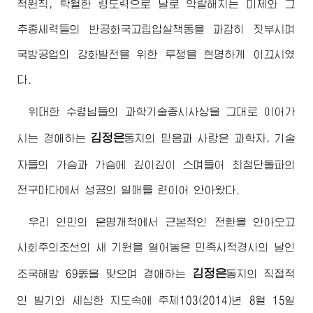
적원칙, 탁월한 령도력으로 날로 악랄해지는 미제와 그
추종세력들의 반공화국고립압살책동을 과감히 짓부시며
국방공업의 강화발전을 위한 투쟁을 현명하게 이끄시였
다.
위대한
수령님
들의 과학기술중시사상을 그대로 이어가
김정은
시는
경애하는
동지
의 믿음과 사랑은 과학자, 기술
자들의 가슴과 가슴에 깊이깊이 스며들어 최첨단돌파의
전구마다에서 성공의 열매를 련이어 안아왔다.
우리 인민의 운명개척에서 근본적인 전환을 안아오고
사회주의조선의 새 기원을 열어놓은 민족사적경사의 날인
김정은
조국해방 69돐을 맞으며
경애하는
동지
의 직접적
인 발기와 세심한 지도속에 주체103(2014)년 8월 15일