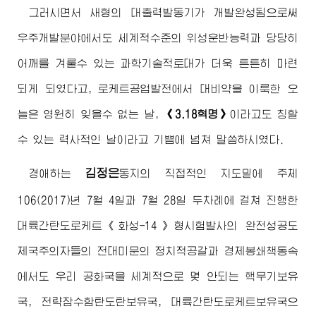
그러시면서 새형의 대출력발동기가 개발완성됨으로써
우주개발분야에서도 세계적수준의 위성운반능력과 당당히
어깨를 겨룰수 있는 과학기술적토대가 더욱 튼튼히 마련
되게 되였다고, 로케트공업발전에서 대비약을 이룩한 오
늘은 영원히 잊을수 없는 날,
《3.18혁명》
이라고도 칭할
수 있는 력사적인 날이라고 기쁨에 넘쳐 말씀하시였다.
김정은
경애하는
동지
의 직접적인 지도밑에 주체
106(2017)년 7월 4일과 7월 28일 두차례에 걸쳐 진행한
대륙간탄도로케트《화성-14》형시험발사의 완전성공도
제국주의자들의 전대미문의 정치적공갈과 경제봉쇄책동속
에서도 우리 공화국을 세계적으로 몇 안되는 핵무기보유
국, 전략잠수함탄도탄보유국, 대륙간탄도로케트보유국으