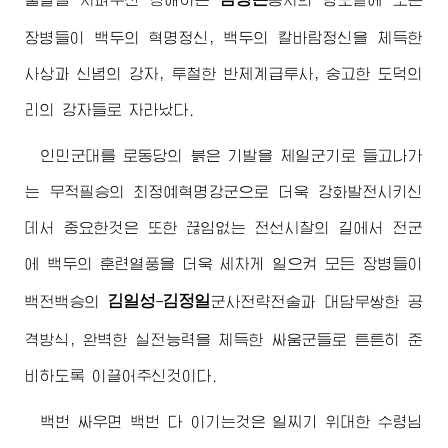
장병들이 백두의 혁명정신, 백두의 칼바람정신을 체득한
사상과 신념의 강자, 투철한 반제계급투사, 숭고한 도덕의
리의 강자들로 자라났다.
인민군대를 로동당의 붉은 기발을 제일군기로 들고나가
는 무적필승의 최정예혁명강군으로 더욱 강화발전시키신
데서 중요한것은 또한 끊임없는 전선시찰의 길에서 전군
에 백두의 훈련열풍을 더욱 세차게 일으켜 모든 장병들이
김일성
김정일
백전백승의
-
군사전략전술과 대담무쌍한 공
격방식, 완벽한 실전능력을 체득한 싸움군들로 튼튼히 준
비하도록 이끌어주신것이다.
백번 싸우면 백번 다 이기는것은 일찌기
위대한
수령님