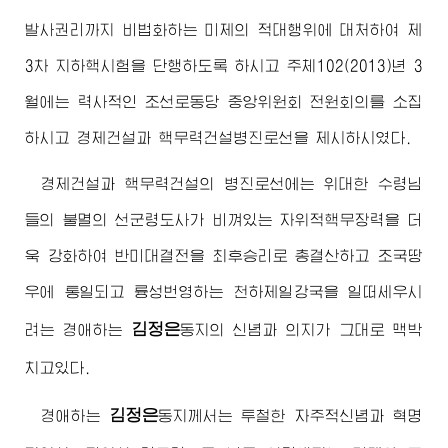
발사권리까지 비법화하는 미제의 적대행위에 대처하여 제
3차 지하핵시험을 단행하도록 하시고 주체102(2013)년 3
월에는 력사적인 조선로동당 중앙위원회 전원회의를 소집
하시고 경제건설과 핵무력건설병진로선을 제시하시였다.
경제건설과 핵무력건설의 병진로선에는
위대한
수령님
들의 불멸의 선군령도사가 비껴있는 자위적핵무장력을 더
욱 강화하여 반미대결전을 최후승리로 총결산하고 조국땅
우에 통일되고 륭성번영하는 천하제일강국을 일떠세우시
김정은
려는
경애하는
동지
의 신념과 의지가 그대로 맥박
치고있다.
김정은
경애하는
동지
께서는 투철한 자주적신념과 혁명