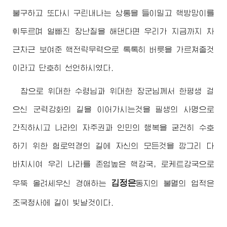
불구하고 또다시 구린내나는 상통을 들이밀고 핵방망이를
휘두르며 얼빠진 장난질을 해댄다면 우리가 지금까지 차
근차근 보여준 핵전략무력으로 톡톡히 버릇을 가르쳐줄것
이라고 단호히 선언하시였다.
참으로
위대한
수령님
과
위대한
장군님
께서 한평생 걸
으신 군력강화의 길을 이어가시는것을 필생의 사명으로
간직하시고 나라의 자주권과 인민의 행복을 굳건히 수호
하기 위한 험로역경의 길에 자신의 모든것을 깡그리 다
바치시여 우리 나라를 존엄높은 핵강국, 로케트강국으로
김정은
우뚝 올려세우신
경애하는
동지
의 불멸의 업적은
조국청사에 길이 빛날것이다.