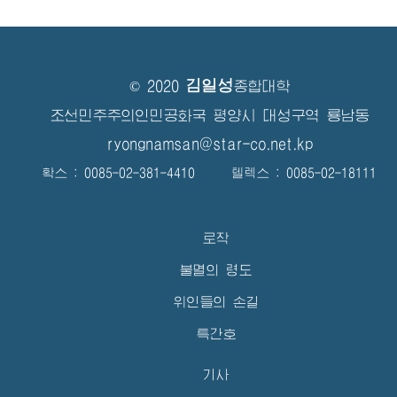
김일성
© 2020
종합대학
조선민주주의인민공화국 평양시 대성구역 룡남동
ryongnamsan@star-co.net.kp
확스 : 0085-02-381-4410 텔렉스 : 0085-02-18111
로작
불멸의 령도
위인들의 손길
특간호
기사