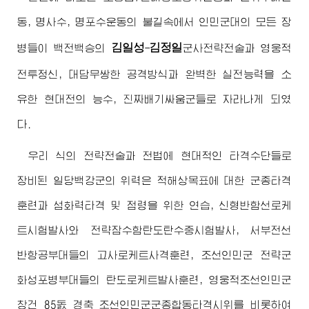
동, 명사수, 명포수운동의 불길속에서 인민군대의 모든 장
김일성
김정일
병들이 백전백승의
-
군사전략전술과 영웅적
전투정신, 대담무쌍한 공격방식과 완벽한 실전능력을 소
유한 현대전의 능수, 진짜배기싸움군들로 자라나게 되였
다.
우리 식의 전략전술과 전법에 현대적인 타격수단들로
장비된 일당백강군의 위력은 적해상목표에 대한 군종타격
훈련과 섬화력타격 및 점령을 위한 연습, 신형반함선로케
트시험발사와 전략잠수함탄도탄수중시험발사, 서부전선
반항공부대들의 고사로케트사격훈련, 조선인민군 전략군
화성포병부대들의 탄도로케트발사훈련, 영웅적조선인민군
창건 85돐 경축 조선인민군군종합동타격시위를 비롯하여