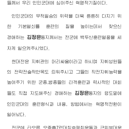
들께서 우리 인민군대에 심어주신 혁명적기질이다.
인민군대의 무적필승의 위력을 더욱 튼튼히 다지기 위
한 기본열쇠를 훈련의 질을 높이는데서 찾으신
김정은
경애하는
동지
께서는 전군에 백두산훈련열풍을 세
차게 일으켜주시였다.
현대전은 지휘관의 머리싸움이라고 하시며 지휘성원들
의 전략전술적안목도 틔워주시고 그들의 작전지휘능력을
높여주기 위한 군종,병종들의 타격훈련과 력사적인 대회
김정은
들도 직접 지도해주신
경애하는
동지
의 령도밑에
인민군대의 훈련형식과 내용, 방법에서는 혁명적전환이
일어났다.
전군에 타오른 오중흡7련대칭호쟁취운동과 근위부대운