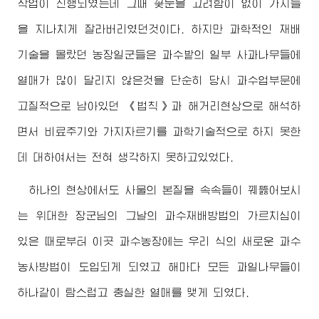
작업이 진행되였는데 그때 꽃눈을 고려함이 없이 가지들
을 지나치게 잘라버리였던것이다. 하지만 과학적인 재배
기술을 몰랐던 농장일군들은 과수밭의 일부 사과나무들에
열매가 많이 달리지 않은것을 단순히 당시 과수업부문에
고질적으로 남아있던 《법칙》과 해거리현상으로 해석하
면서 비료주기와 가지자르기를 과학기술적으로 하지 못한
데 대하여서는 전혀 생각하지 못하고있었다.
하나의 현상에서도 사물의 본질을 속속들이 꿰뚫어보시
는
위대한
장군님
의 그날의 과수재배방법의 가르치심이
있은 때로부터 이곳 과수농장에는 우리 식의 새로운 과수
농사방법이 도입되게 되였고 해마다 모든 과일나무들이
하나같이 탐스럽고 충실한 열매를 맺게 되였다.