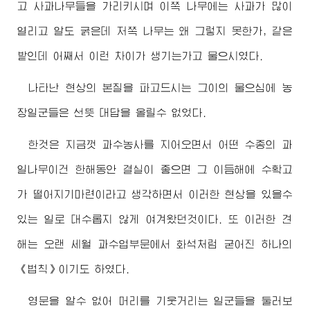
고 사과나무들을 가리키시며 이쪽 나무에는 사과가 많이
열리고 알도 굵은데 저쪽 나무는 왜 그렇지 못한가, 같은
밭인데 어째서 이런 차이가 생기는가고 물으시였다.
나타난 현상의 본질을 파고드시는 그이의 물으심에 농
장일군들은 선뜻 대답을 올릴수 없었다.
한것은 지금껏 과수농사를 지어오면서 어떤 수종의 과
일나무이건 한해동안 결실이 좋으면 그 이듬해에 수확고
가 떨어지기마련이라고 생각하면서 이러한 현상을 있을수
있는 일로 대수롭지 않게 여겨왔던것이다. 또 이러한 견
해는 오랜 세월 과수업부문에서 화석처럼 굳어진 하나의
《법칙》이기도 하였다.
영문을 알수 없어 머리를 기웃거리는 일군들을 둘러보