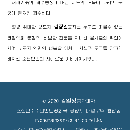
서해기슭의 과수농장에 대한 지도와 더불어 나라의 곳
곳에 펼쳐진 과수바다!
김정일
정녕
위대한
령도자
동지
는 누구도 따를수 없는
관찰력과 통찰력, 비범한 천품을 지니신 불세출의 위인이
시며 오로지 인민의 행복을 위함에 사색과 로고를 깡그리
바치신 조선인민의 자애로운
어버이
이시였다.
김일성
© 2020
종합대학
조선민주주의인민공화국 평양시 대성구역 룡남동
ryongnamsan@star-co.net.kp
확스 : 0085-02-381-4410 텔렉스 : 0085-02-18111