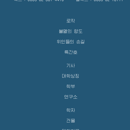
로작
불멸의 령도
위인들의 손길
특간호
기사
대학상징
학부
연구소
학자
건물