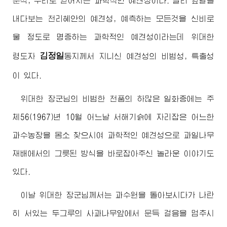
분석, 추리로 얻어지는 과학적인 예견성이다. 멀리 앞날을
내다보는 천리혜안의 예견성, 예측하는 모든것을 신비로
울 정도로 명중하는 과학적인 예견성이라는데
위대한
김정일
령도자
동지께서
지니신 예견성의 비범성, 특출성
이 있다.
위대한
장군님
의 비범한 천품의 하많은 일화중에는 주
체56(1967)년 10월 어느날 서해기슭에 자리잡은 어느한
과수농장을 몸소 찾으시여 과학적인 예견성으로 과일나무
재배에서의 그릇된 방식을 바로잡아주신 놀라운 이야기도
있다.
이날
위대한
장군님께서
는 과수원을 돌아보시다가 나란
히 서있는 두그루의 사과나무앞에서 문득 걸음을 멈추시