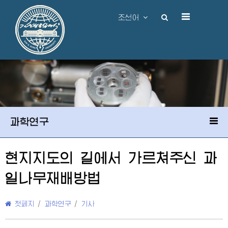
조선어
과학연구
현지지도의 길에서 가르쳐주신 과
일나무재배방법
첫페지
/
과학연구
/
기사