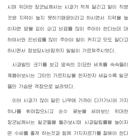
시며
위대한
장군님께서
는 사과가 적게 달리고 알이 작은
것은 지력이 높지 못하기때문이라고 하시면서 지력을 높
이자면 땅을 깊이 파고 비료를 많이 주어야 한다는데 대
하여서와 린비료를 많이 주어야 알이 커지고 맛도 달다고
하시면서 정보당시비량까지 일일이 가르쳐주시였다.
사과알의 크기를 보고 땅속의 미묘한 세계를 속속들이
꿰뚫어보시는 그이의 가르치심을 한자한자 새길수록 일군
들의 가슴은 격정으로 설레였다.
이어 사과가 많이 달린 나무에 가까이 다가가시여 가지
하나를 휘여잡으시고 손수 꽃눈을 세여보신
위대한
장군님께서
는 일군들을 둘러보시며 사과달림률을 높이자
면 수세를 좋게 하는것과 함께 가지자르기를 잘해야 한다