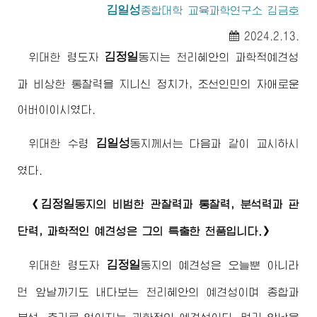
김일성
종합대학
교육과학연구소 김금호
2024.2.13.
김정일
위대한
령도자
동지
는 천리혜안의 과학적예견성
과 비상한 통찰력을 지니신 정치가, 조선인민의 자애로운
어버이
이시였다.
김일성
위대한
수령
동지께서
는 다음과 같이 교시하시
였다.
김정일
《
동지
의 비범한 관찰력과 통찰력, 분석력과 판
단력, 과학적인 예견성은 그의 특출한 천품입니다.》
김정일
위대한
령도자
동지
의 예견성은 오늘뿐 아니라
먼 앞날까기도 내다보는 천리혜안의 예견성이며 종합과