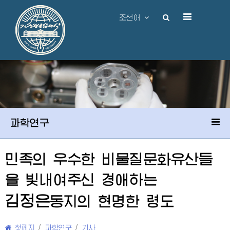
조선어
과학연구
민족의 우수한 비물질문화유산들
을 빛내여주신
경애하는
김정은
동지
의 현명한 령도
첫페지
/
과학연구
/
기사