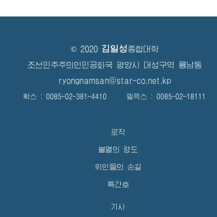
김일성
© 2020
종합대학
조선민주주의인민공화국 평양시 대성구역 룡남동
ryongnamsan@star-co.net.kp
확스 : 0085-02-381-4410 텔렉스 : 0085-02-18111
로작
불멸의 령도
위인들의 손길
특간호
기사