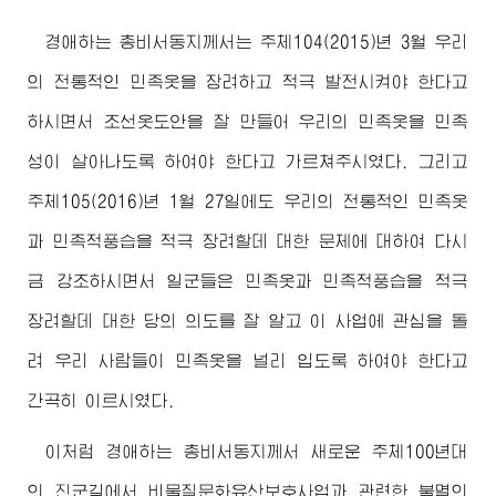
경애하는
총비서동지께서
는 주체104(2015)년 3월 우리
의 전통적인 민족옷을 장려하고 적극 발전시켜야 한다고
하시면서 조선옷도안을 잘 만들어 우리의 민족옷을 민족
성이 살아나도록 하여야 한다고 가르쳐주시였다. 그리고
주체105(2016)년 1월 27일에도 우리의 전통적인 민족옷
과 민족적풍습을 적극 장려할데 대한 문제에 대하여 다시
금 강조하시면서 일군들은 민족옷과 민족적풍습을 적극
장려할데 대한 당의 의도를 잘 알고 이 사업에 관심을 돌
려 우리 사람들이 민족옷을 널리 입도록 하여야 한다고
간곡히 이르시였다.
이처럼
경애하는
총비서동지께서
새로운 주체100년대
의 진군길에서 비물질문화유산보호사업과 관련한 불멸의