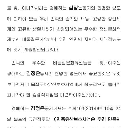
김정은
로 빛내여나가시려는
경애하는
동지
의 현명한 령도
에 의하여 오늘 우리 민족의 슬기와 재능, 고상한 정신세
계와 고유한 생활세태가 반영되여있는 우수한 정신문화적
재부인 비물질문화유산이 우리 인민의 지향과 시대적요구
에 맞게 계승발전되고있다.
민족의 우수한 비물질문화유산들을 빛내여주신
김정은
경애하는
동지
의 현명한 령도에서 중요한것은 무엇
보다먼저 비물질문화유산보호사업에서 항구적으로 틀어쥐
고나가야 할 강령적지침을 마련하여주신것이다.
김정은
경애하는
동지께서
는 주체103(2014)년 10월 24
일 불후의 고전적로작
《민족유산보호사업은 우리 민족의