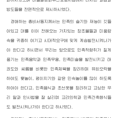
방도들을 전면적으로 제시하시였다.
경애하는
총비서동지께서
는 민족의 슬기와 재능이 깃들
어있고 대를 이어 전해오는 가치있는 창조물들과 미풍량
속을 귀중히 여기고 시대적요구에 맞게 계승발전시켜나가
야 한다고 하시면서 우리는 앞으로도 민족적향취가 짙게
풍기는 민족음악과 민족무용, 민족미술을 발전시키고 태
권도와 씨름을 비롯한 민족체육을 장려하며 유희오락을
하여도 윷놀이, 팽이치기와 같은 민속놀이를 많이 하도록
하여야 한다고, 민족음식과 조선옷을 장려하고 고상한 우
리 말과 인사법을 잘 살리며 고려의학과 민족건축형식들
도 발전시켜나가야 한다고 하시였다.