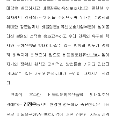
대강을 발표하시고 비물질문화유산보호사업과 관련한 수
십차례의 강령적가르치심을 주심으로써
위대한
수령님
과
위대한
장군님께서
비물질문화유산보호사업부문에 쌓아올
리신 불멸의 업적을 옹호고수하고 우리 민족의 유구한 력
사와 문화전통을 빛내여나갈수 있는 방향과 방도가 명백
히 밝혀지게 되였으며 앞으로 비물질문화유산보호사업이
자기의 정확한 원칙과 과학적인 방법론을 가지고 진행되
여나갈수 있는 사상리론적토대가 굳건히 다져지게 되였
다.
민족의 우수한 비물질문화유산들을 빛내여주신
김정은
경애하는
동지
의 현명한 령도에서 중요한것은 다음
으로 비물질문화유산보호사업에 대한 정연한 지도체계와