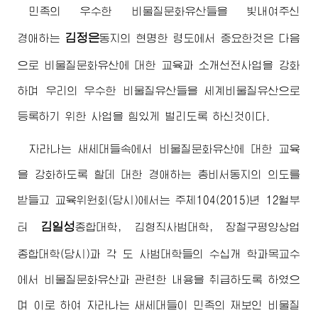
민족의 우수한 비물질문화유산들을 빛내여주신
김정은
경애하는
동지
의 현명한 령도에서 중요한것은 다음
으로 비물질문화유산에 대한 교육과 소개선전사업을 강화
하며 우리의 우수한 비물질유산들을 세계비물질유산으로
등록하기 위한 사업을 힘있게 벌리도록 하신것이다.
자라나는 새세대들속에서 비물질문화유산에 대한 교육
을 강화하도록 할데 대한
경애하는
총비서동지
의 의도를
받들고 교육위원회(당시)에서는 주체104(2015)년 12월부
김일성
터
종합대학
, 김형직사범대학, 장철구평양상업
종합대학
(당시)과 각 도 사범대학들의 수십개 학과목교수
에서 비물질문화유산과 관련한 내용을 취급하도록 하였으
며 이로 하여 자라나는 새세대들이 민족의 재보인 비물질