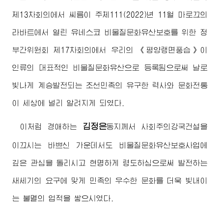
제13차회의에서 씨름이 주체111(2022)년 11월 마로끄의
라바트에서 열린 유네스코 비물질문화유산보호를 위한 정
부간위원회 제17차회의에서 우리의 《평양랭면풍습》이
인류의 대표적인 비물질문화유산으로 등록됨으로써 날로
빛나게 계승발전되는 조선민족의 유구한 력사와 문화전통
이 세상에 널리 알려지게 되였다.
김정은
이처럼
경애하는
동지께서
사회주의강국건설을
이끄시는 바쁘신 가운데서도 비물질문화유산보호사업에
깊은 관심을 돌리시고 현명하게 령도하심으로써 발전하는
새세기의 요구에 맞게 민족의 우수한 문화를 더욱 빛내이
는 불멸의 업적을 쌓으시였다.