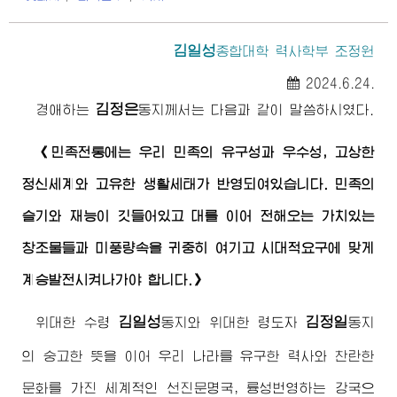
김일성
종합대학
력사학부 조정원
2024.6.24.
김정은
경애하는
동지께서
는 다음과 같이 말씀하시였다.
《민족전통에는 우리 민족의 유구성과 우수성, 고상한
정신세계와 고유한 생활세태가 반영되여있습니다. 민족의
슬기와 재능이 깃들어있고 대를 이어 전해오는 가치있는
창조물들과 미풍량속을 귀중히 여기고 시대적요구에 맞게
계승발전시켜나가야 합니다.》
김일성
김정일
위대한
수령
동지
와
위대한
령도자
동지
의 숭고한 뜻을 이어 우리 나라를 유구한 력사와 찬란한
문화를 가진 세계적인 선진문명국, 륭성번영하는 강국으