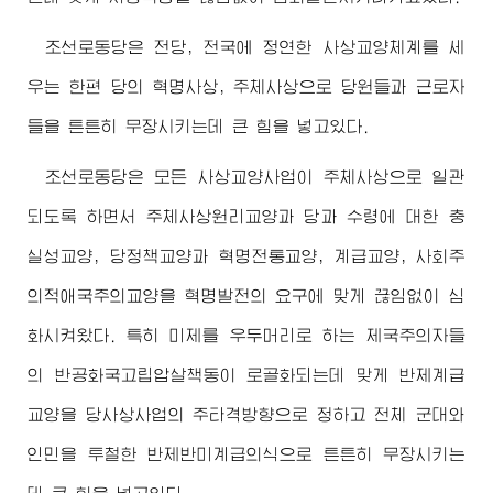
조선로동당은 전당, 전국에 정연한 사상교양체계를 세
우는 한편 당의 혁명사상, 주체사상으로 당원들과 근로자
들을 튼튼히 무장시키는데 큰 힘을 넣고있다.
조선로동당은 모든 사상교양사업이 주체사상으로 일관
되도록 하면서 주체사상원리교양과 당과 수령에 대한 충
실성교양, 당정책교양과 혁명전통교양, 계급교양, 사회주
의적애국주의교양을 혁명발전의 요구에 맞게 끊임없이 심
화시켜왔다. 특히 미제를 우두머리로 하는 제국주의자들
의 반공화국고립압살책동이 로골화되는데 맞게 반제계급
교양을 당사상사업의 주타격방향으로 정하고 전체 군대와
인민을 투철한 반제반미계급의식으로 튼튼히 무장시키는