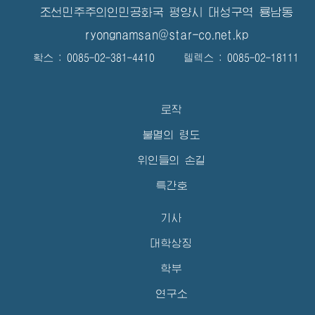
조선민주주의인민공화국 평양시 대성구역 룡남동
ryongnamsan@star-co.net.kp
확스 : 0085-02-381-4410 텔렉스 : 0085-02-18111
로작
불멸의 령도
위인들의 손길
특간호
기사
대학상징
학부
연구소