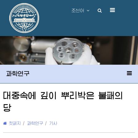
조선어
과학연구
대중속에 깊이 뿌리박은 불패의
당
첫페지
/
과학연구
/
기사