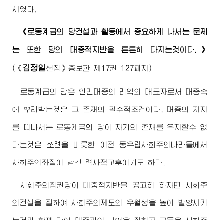
시였다.
《로동계급의 당건설과 활동에서 중요하게 나서는 문제
는 또한 당의 대중적지반을 튼튼히 다지는것이다.》
김정일
(《
선집》증보판 제17권 127페지)
로동계급의 당은 인민대중의 리익의 대표자로서 대중속
에 뿌리박는것은 그 존재의 필수적조건이다. 대중의 지지
를 떠나서는 로동계급의 당이 자기의 존재를 유지할수 없
다는것은 쏘련을 비롯한 이전 동유럽사회주의나라들에서
사회주의좌절이 남긴 력사적교훈이기도 하다.
사회주의집권당이 대중적지반을 공고히 하자면 사회주
의건설을 잘하여 사회주의제도의 우월성을 높이 발양시키