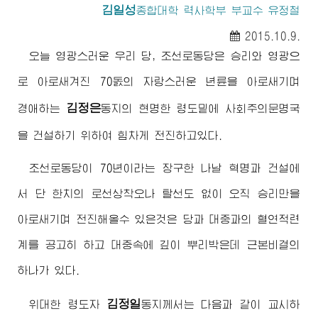
김일성
종합대학 력사학부 부교수 유정철
2015.10.9.
오늘 영광스러운 우리 당, 조선로동당은 승리와 영광으
로 아로새겨진 70돐의 자랑스러운 년륜을 아로새기며
김정은
경애하는
동지
의 현명한 령도밑에 사회주의문명국
을 건설하기 위하여 힘차게 전진하고있다.
조선로동당이 70년이라는 장구한 나날 혁명과 건설에
서 단 한치의 로선상착오나 탈선도 없이 오직 승리만을
아로새기며 전진해올수 있은것은 당과 대중과의 혈연적련
계를 공고히 하고 대중속에 깊이 뿌리박은데 근본비결의
하나가 있다.
김정일
위대한 령도자
동지
께서는 다음과 같이 교시하