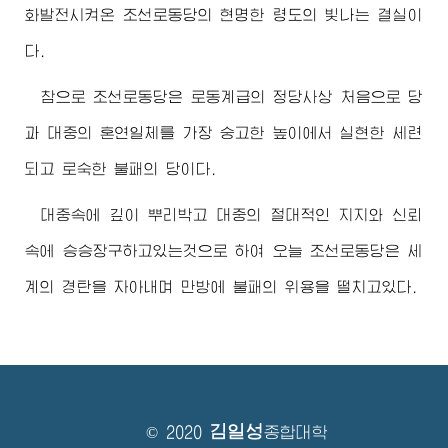
화발전시켜온 조선로동당의 현명한 령도의 빛나는 결실이
다.
참으로 조선로동당은 로동계급의 정당사상 처음으로 당
과 대중의 혼연일체를 가장 숭고한 높이에서 실현한 세련
되고 로숙한 불패의 당이다.
대중속에 깊이 뿌리박고 대중의 절대적인 지지와 신뢰
속에 승승장구하고있는것으로 하여 오늘 조선로동당은 세
계의 경탄을 자아내며 만방에 불패의 위용을 떨치고있다.
김일성
© 2020
종합대학