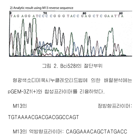
그림 2. Bci528I의 절단부위
형광색소디데옥시누클레오티드법에 의한 배렬분석에는
pGEM-3Zf(+)와 합성프라이머를 리용하였다.
M13의 정방향프라이머:
TGTAAAACGACGACGGCCAGT
M13의 역방향프라이머: CAGGAAACAGCTATGACC