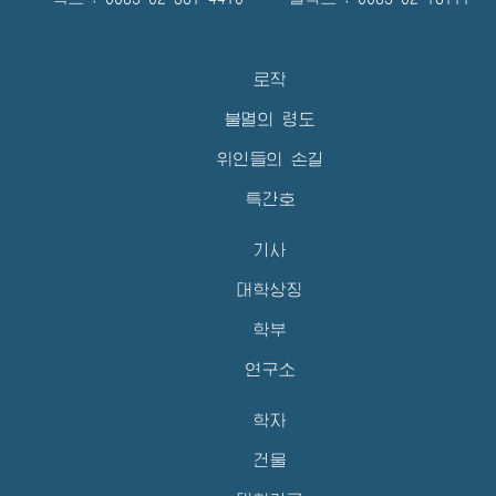
로작
불멸의 령도
위인들의 손길
특간호
기사
대학상징
학부
연구소
학자
건물