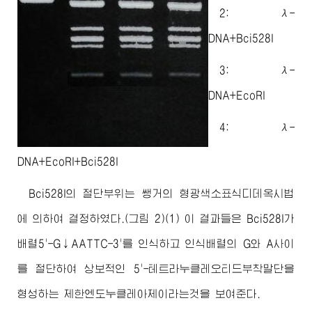
2: λ-
DNA+Bci528I
3: λ-
DNA+EcoRI
4: λ-
DNA+EcoRI+Bci528I
Bci528I의 절단부위는 쌩거의 형광색소표식디데옥시법
에 의하여 결정하였다.(그림 2)(1) 이 결과들은 Bci528I가
배렬5'-G↓AATTC-3'를 인식하고 인식배렬의 G와 A사이
를 절단하여 상보적인 5'-테트라누클레오티드부착말단을
형성하는 제한엔도누클레아제이라는것을 보여준다.