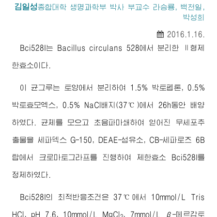
김일성
종합대학 생명과학부 박사 부교수 라승룡, 백천일,
박성희
2016.1.16.
Bci528I는 Bacillus circulans 528에서 분리한 Ⅱ형제
한효소이다.
이 균그루는 토양에서 분리하여 1.5% 박토펩톤, 0.5%
박토효모엑스, 0.5% NaCl배지(37℃)에서 26h동안 배양
하였다. 균체를 모으고 초음파마쇄하여 얻어진 무세포추
출물을 세파덱스 G-150, DEAE-섬유소, CB-세파로즈 6B
탑에서 크로마토그라프를 진행하여 제한효소 Bci528I를
정제하였다.
Bci528I의 최적반응조건은 37℃에서 10mmol/L Tris
HCl, pH 7.6, 10mmol/L MgCl
, 7mmol/L β-메르갑토
2