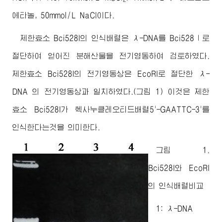
에타놀, 50mmol/L NaCl이다.
제한효소 Bci528I의 인식배렬은 λ-DNA를 Bci528Ⅰ로
절단하여 얻어진 분해산물을 전기영동하여 검토하였다.
제한효소 Bci528I의 전기영동상은 EcoRI로 절단한 λ-
DNA 의 전기영동상과 일치하였다.(그림 1) 이것은 제한
효소 Bci528I가 헥사누클레오티드배렬5'-GAATTC-3'를
인식한다는것을 의미한다.
그림 1.
Bci528I와 EcoRI
의 인식배렬비교
1: λ-DNA