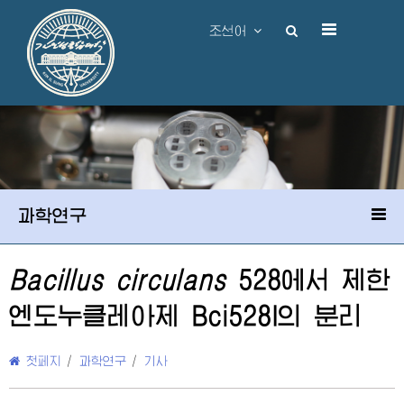
조선어
과학연구
Bacillus circulans
528에서 제한
엔도누클레아제 Bci528I의 분리
첫페지
/
과학연구
/
기사