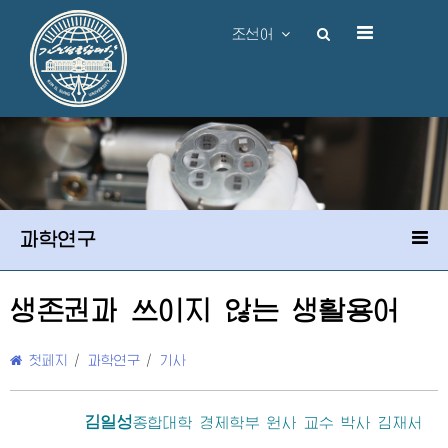
조선어
과학연구
생존권과 쓰이지 않는 생활용어
첫페지
/
과학연구
/
기사
김일성
종합대학
경제학부 원사 교수 박사 김재서