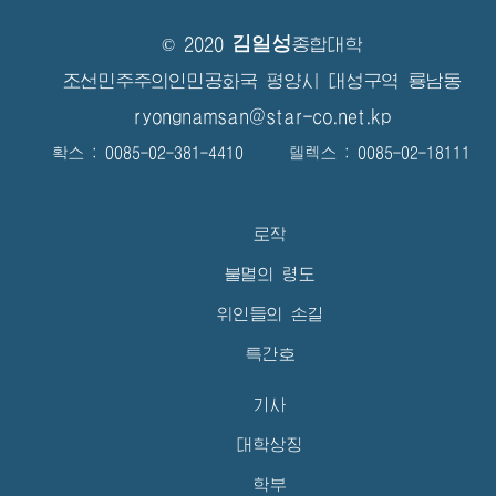
김일성
© 2020
종합대학
조선민주주의인민공화국 평양시 대성구역 룡남동
ryongnamsan@star-co.net.kp
확스 : 0085-02-381-4410 텔렉스 : 0085-02-18111
로작
불멸의 령도
위인들의 손길
특간호
기사
대학상징
학부