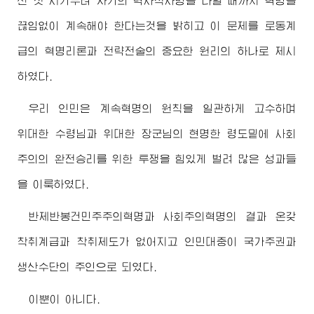
선 첫 시기부터 자기의 력사적사명을 다할 때까지 혁명을
끊임없이 계속해야 한다는것을 밝히고 이 문제를 로동계
급의 혁명리론과 전략전술의 중요한 원리의 하나로 제시
하였다.
우리 인민은 계속혁명의 원칙을 일관하게 고수하며
위대한
수령님
과
위대한
장군님
의 현명한 령도밑에 사회
주의의 완전승리를 위한 투쟁을 힘있게 벌려 많은 성과들
을 이룩하였다.
반제반봉건민주주의혁명과 사회주의혁명의 결과 온갖
착취계급과 착취제도가 없어지고 인민대중이 국가주권과
생산수단의 주인으로 되였다.
이뿐이 아니다.