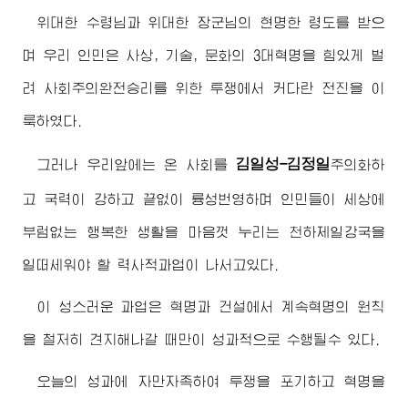
위대한
수령님
과
위대한
장군님
의 현명한 령도를 받으
며 우리 인민은 사상, 기술, 문화의 3대혁명을 힘있게 벌
려 사회주의완전승리를 위한 투쟁에서 커다란 전진을 이
룩하였다.
김일성-김정일
그러나 우리앞에는 온 사회를
주의
화하
고 국력이 강하고 끝없이 륭성번영하며 인민들이 세상에
부럼없는 행복한 생활을 마음껏 누리는 천하제일강국을
일떠세워야 할 력사적과업이 나서고있다.
이 성스러운 과업은 혁명과 건설에서 계속혁명의 원칙
을 철저히 견지해나갈 때만이 성과적으로 수행될수 있다.
오늘의 성과에 자만자족하여 투쟁을 포기하고 혁명을