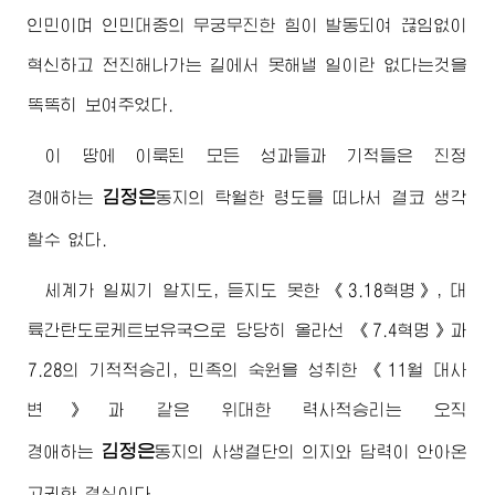
인민이며 인민대중의 무궁무진한 힘이 발동되여 끊임없이
혁신하고 전진해나가는 길에서 못해낼 일이란 없다는것을
똑똑히 보여주었다.
이 땅에 이룩된 모든 성과들과 기적들은 진정
김정은
경애하는
동지
의 탁월한 령도를 떠나서 결코 생각
할수 없다.
세계가 일찌기 알지도, 듣지도 못한 《3.18혁명》, 대
륙간탄도로케트보유국으로 당당히 올라선 《7.4혁명》과
7.28의 기적적승리, 민족의 숙원을 성취한 《11월 대사
변》과 같은 위대한 력사적승리는 오직
김정은
경애하는
동지
의 사생결단의 의지와 담력이 안아온
고귀한 결실이다