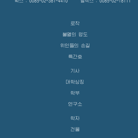
확스 : 0085-02-381-4410 텔렉스 : 0085-02-18111
로작
불멸의 령도
위인들의 손길
특간호
기사
대학상징
학부
연구소
학자
건물