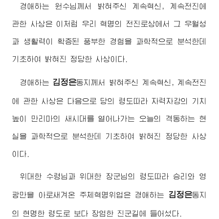
경애하는
원수님
께서 밝혀주신 계속혁신, 계속전진에
관한 사상은 이처럼 우리 혁명의 전진로상에서 그 우월성
과 생활력이 확증된 풍부한 경험을 과학적으로 분석한데
기초하여 밝혀진 정당한 사상이다.
김정은
경애하는
동지
께서 밝혀주신 계속혁신, 계속전진
에 관한 사상은 다음으로 당의 령도따라 자력자강의 기치
높이 만리마의 새시대를 열어나가는 오늘의 격동하는 현
실을 과학적으로 분석한데 기초하여 밝혀진 정당한 사상
이다.
위대한
수령님
과
위대한
장군님
의 령도따라 승리와 영
김정은
광만을 아로새겨온 주체혁명위업은
경애하는
동지
의 현명한 령도로 보다 장엄한 진군길에 들어섰다.