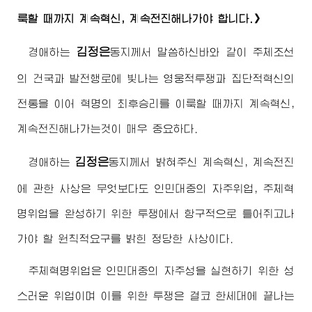
룩할 때까지 계속혁신, 계속전진해나가야 합니다.》
김정은
경애하는
동지
께서 말씀하신바와 같이 주체조선
의 건국과 발전행로에 빛나는 영웅적투쟁과 집단적혁신의
전통을 이어 혁명의 최후승리를 이룩할 때까지 계속혁신,
계속전진해나가는것이 매우 중요하다.
김정은
경애하는
동지
께서 밝혀주신 계속혁신, 계속전진
에 관한 사상은 무엇보다도 인민대중의 자주위업, 주체혁
명위업을 완성하기 위한 투쟁에서 항구적으로 틀어쥐고나
가야 할 원칙적요구를 밝힌 정당한 사상이다.
주체혁명위업은 인민대중의 자주성을 실현하기 위한 성
스러운 위업이며 이를 위한 투쟁은 결코 한세대에 끝나는