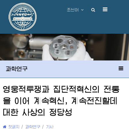
조선어
과학연구
영웅적투쟁과 집단적혁신의 전통
을 이어 계속혁신, 계속전진할데
대한 사상의 정당성
첫페지
/
과학연구
/
기사