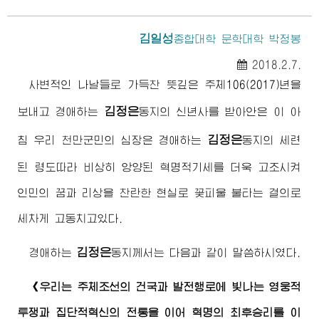
김일성
종합대학
문학대학 박정봉
2018.2.7.
사변적인 나날들로 가득찬 뜻깊은 주체106(2017)년을
김정은
보내고
경애하는
동지
의 신년사를 받아안은 이 아
김정은
침 우리 천만군민의 심장은
경애하는
동지
의 세련
된 령도따라 비상히 앙양된 혁명적기세를 더욱 고조시켜
인민의 꿈과 리상을 찬란한 현실로 꽃피울 불타는 결의로
세차게 고동치고있다.
김정은
경애하는
동지
께서는 다음과 같이 말씀하시였다.
《우리는 주체조선의 건국과 발전행로에 빛나는 영웅적
투쟁과 집단적혁신의 전통을 이어 혁명의 최후승리를 이