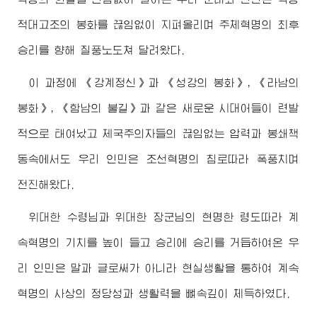
적대고조의 봉화를 끊임없이 지펴올리며 주체혁명의 최후
승리를 향해 질풍노도쳐 달려왔다.
이 과정에 《강계정신》과 《성강의 봉화》, 《라남의
봉화》, 《함남의 불길》과 같은 새로운 시대어들이 련발
적으로 태여났고 제국주의자들의 끊임없는 압력과 봉쇄책
동속에서도 우리 인민은 조선혁명의 침로따라 폭풍치며
전진해왔다.
위대한
수령님
과
위대한
장군님
의 현명한 령도따라 계
속혁명의 기치를 높이 들고 승리에 승리를 거듭하여온 우
리 인민은 말과 글로써가 아니라 현실생활을 통하여 계속
혁명의 사상의 정당성과 생활력을 뼈속깊이 체득하였다.