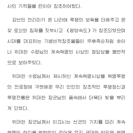
사의 기적들을 련이어 창조하여왔다.
강선의 천리마가 온 나라에 투쟁의 보폭을 더해주고 온
갖 로쇠와 침체를 짓부시고 《평양속도》가 창조되였으며
시대를 대표하는 기념비적창조물들이 우후죽순처럼 솟아
나
위대한
수령님
의 계속혁명의 사상의 정당성을 웅변적
으로 보여주었다.
위대한
수령님
께서 제시하신 계속혁명사상을 혁명투쟁
의 전로정에 구현해온 우리 인민의 창조적인 투쟁정신과
투쟁전통은
위대한
장군님
의 품속에서 더욱더 빛을 뿌리
게 되였다.
위대한
장군님
께서 이끄시는 선군의 기치를 따라 계속
혁명의 한길을 변함없이 걸어온 우리 군대와 인민은 혁명