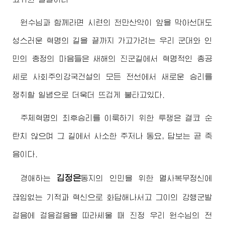
원수님
과 함께라면 시련의 천만산악이 앞을 막아선대도
성스러운 혁명의 길을 끝까지 가고가려는 우리 군대와 인
민의 충정의 마음들은 새해의 진군길에서 혁명적인 총공
세로 사회주의강국건설의 모든 전선에서 새로운 승리를
쟁취할 일념으로 더욱더 뜨겁게 불타고있다.
주체혁명의 최후승리를 이룩하기 위한 투쟁은 결코 순
탄치 않으며 그 길에서 사소한 주저나 동요, 답보는 곧 죽
음이다.
김정은
경애하는
동지
의 인민을 위한 멸사복무정신에
끊임없는 기적과 혁신으로 화답해나서고 그이의 강행군발
걸음에 걸음걸음을 따라세울 때 진정 우리
원수님
의 전