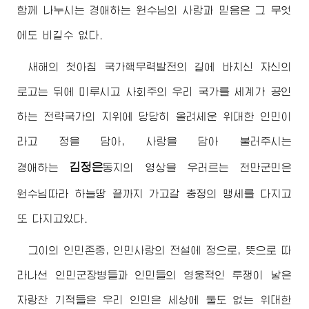
함께 나누시는
경애하는
원수님
의 사랑과 믿음은 그 무엇
에도 비길수 없다.
새해의 첫아침 국가핵무력발전의 길에 바치신 자신의
로고는 뒤에 미루시고 사회주의 우리 국가를 세계가 공인
하는 전략국가의 지위에 당당히 올려세운 위대한 인민이
라고 정을 담아, 사랑을 담아 불러주시는
김정은
경애하는
동지
의 영상을 우러르는 천만군민은
원수님
따라 하늘땅 끝까지 가고갈 충정의 맹세를 다지고
또 다지고있다.
그이의 인민존중, 인민사랑의 전설에 정으로, 뜻으로 따
라나선 인민군장병들과 인민들의 영웅적인 투쟁이 낳은
자랑찬 기적들은 우리 인민은 세상에 둘도 없는 위대한