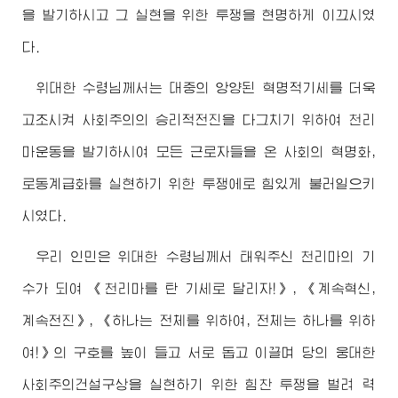
을 발기하시고 그 실현을 위한 투쟁을 현명하게 이끄시였
다.
위대한
수령님
께서는 대중의 앙양된 혁명적기세를 더욱
고조시켜 사회주의의 승리적전진을 다그치기 위하여 천리
마운동을 발기하시여 모든 근로자들을 온 사회의 혁명화,
로동계급화를 실현하기 위한 투쟁에로 힘있게 불러일으키
시였다.
우리 인민은
위대한
수령님
께서 태워주신 천리마의 기
수가 되여 《천리마를 탄 기세로 달리자!》, 《계속혁신,
계속전진》, 《하나는 전체를 위하여, 전체는 하나를 위하
여!》의 구호를 높이 들고 서로 돕고 이끌며 당의 웅대한
사회주의건설구상을 실현하기 위한 힘찬 투쟁을 벌려 력