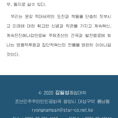
우, 동지로 살수 있다.
우리는 온갖 적대세력의 도전과 책동을 단호히 짓부시
고 미래에 대한 확고한 신념과 락관을 가지고 계속혁신,
계속전진해나감으로써 주체조선의 건국과 발전행로에 빛
나는 영웅적투쟁과 집단적혁신의 전통을 영원히 이어나갈
것이다.
김일성
© 2020
종합대학
조선민주주의인민공화국 평양시 대성구역 룡남동
ryongnamsan@star-co.net.kp