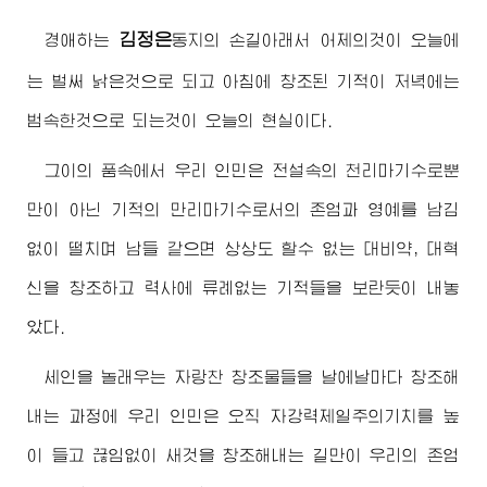
김정은
경애하는
동지
의 손길아래서 어제의것이 오늘에
는 벌써 낡은것으로 되고 아침에 창조된 기적이 저녁에는
범속한것으로 되는것이 오늘의 현실이다.
그이의 품속에서 우리 인민은 전설속의 천리마기수로뿐
만이 아닌 기적의 만리마기수로서의 존엄과 영예를 남김
없이 떨치며 남들 같으면 상상도 할수 없는 대비약, 대혁
신을 창조하고 력사에 류례없는 기적들을 보란듯이 내놓
았다.
세인을 놀래우는 자랑찬 창조물들을 날에날마다 창조해
내는 과정에 우리 인민은 오직 자강력제일주의기치를 높
이 들고 끊임없이 새것을 창조해내는 길만이 우리의 존엄