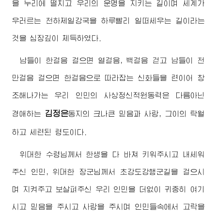
을 누리에 떨치고 우리의 운명을 지키는 길이며 세계가
우러르는 천하제일강국을 하루빨리 일떠세우는 길이라는
것을 심장깊이 체득하였다.
남들이 한걸음 걸으면 열걸음, 백걸음 걷고 남들이 천
만걸음 걸으면 한걸음으로 따라잡는 신화들을 련이어 창
조해나가는 우리 인민의 사상정신적원동력은 다름아닌
김정은
경애하는
동지
의 크나큰 믿음과 사랑, 그이의 탁월
하고 세련된 령도이다.
위대한
수령님
께서 한생을 다 바쳐 키워주시고 내세워
주신 인민,
위대한
장군님
께서 초강도강행군길을 걸으시
며 지켜주고 보살펴주신 우리 인민을 더없이 귀중히 여기
시고 믿음을 주시고 사랑을 주시며 인민들속에서 고락을