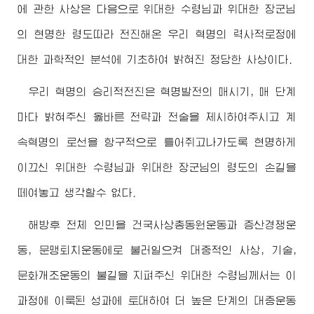
에 관한 사상은 다음으로
위대한
수령님
과
위대한
장군님
의 현명한 령도따라 전진해온 우리 혁명의 력사적로정에
대한 과학적인 분석에 기초하여 밝혀진 정당한 사상이다.
우리 혁명의 승리적전진은 혁명발전의 매시기, 매 단계
마다 밝혀주신 옳바른 전략과 전술을 제시하여주시고 계
속혁명의 로선을 항구적으로 틀어쥐고나가도록 현명하게
이끄신
위대한
수령님
과
위대한
장군님
의 령도의 손길을
떼여놓고 생각할수 없다.
해방후 전체 인민을 건국사상총동원운동과 증산경쟁운
동, 문맹퇴치운동에로 불러일으켜 대중적인 사상, 기술,
문화개조운동의 불길을 지펴주신
위대한
수령님
께서는 이
과정에 이룩된 성과에 토대하여 더 높은 단계의 대중운동