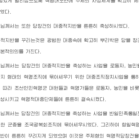
힘있게 벌리심으로써 혁명대오안에 주체의 사상체계를 확고히 
였다.
령님께서
는 또한 당창건의 대중적지반을 튼튼히 축성하시였다.
중적지반을 꾸리는것은 광범한 대중속에 확고히 뿌리박은 당을 창
본적의의를 가진다.
령님께서
는 당창건의 대중적지반을 축성하는 사업을 로동자, 농민
지 형태의 혁명조직에 묶어세우기 위한 대중조직정치사업을 통
 따라 조선인민혁명군 대원들과 혁명가들은 로동자, 농민을 비
성시키고 혁명적대중단체들에 튼튼히 결속시켰다.
령님께서
는 당창건의 대중적지반을 축성하는 사업을 반일민족통일
범한 군중을 조국광복회조직에 묶어세우시였다. 그리하여 항일
반이 튼튼히 꾸려지게 되였으며 이것은 주체형의 혁명적당창건을