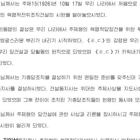
령님께서
는 주체15(1926)년 10월 17일 우리 나라에서 처음
의 혁명적전위조직건설의 시원을 열어놓으시였다.
의동맹의 결성은 우리 나라에서 주체형의 혁명적당창건을 위한 
 영광스러운 뿌리가 내리기 시작하였다. 《ㅌ.ㄷ》의 강령은 우리
우리 당건설과 당활동의 원칙으로 되였으며 《ㅌ.ㄷ》가 키워내
되였다.
령님께서
는 기층당조직을 결성하기 위한 면밀한 준비를 갖추신데 기초
동지사를 결성하시였다. 건설동지사는
위대한
주체사상을 지도사상
 되였으며 그후 련이어 조직된 기층당조직들의 원형인 동시에 
령님께서
주체형의 당건설에 관한 사상과 리론을 창시하시고 주체
시원이 열리게 되였다.