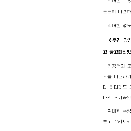
위대한
수
튼튼히 마련하
위대한
령
《우리 당
고 공고화되였
당창건의 
초를 마련하기
다 하더라도 
나라 초기공산
위대한
수
튼히 꾸리시였