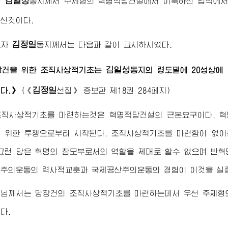
김일성
령
동지
께서 주체형의 혁명적당건설에서 이룩하신 업적에
신것이다.
김정일
도자
동지
께서는 다음과 같이 교시하시였다.
김일성
창건을 위한 조직사상적기초는
동지
의 령도밑에 20성상에
김정일
다.》
(
《
선집》
증보판 제18권 284페지)
조직사상적기초를 마련하는것은 혁명적당건설의 근본요구이다. 혁
 위한 투쟁으로부터 시작된다. 조직사상적기초를 마련함이 없이
그런 당은 혁명의 참모부로서의 역할을 제대로 할수 없으며 반혁
주의운동의 력사적교훈과 국제공산주의운동의 경험이 이것을 실
령님께서
는 당창건의 조직사상적기초를 마련하는데서 우선 주체형
다.