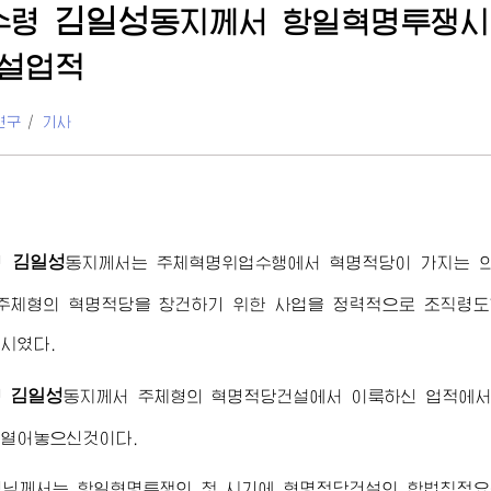
김일성
수령
동지께서
항일혁명투쟁시
설업적
연구
/
기사
김일성
령
동지
께서는 주체혁명위업수행에서 혁명적당이 가지는 
주체형의 혁명적당을 창건하기 위한 사업을 정력적으로 조직령도
시였다.
김일성
령
동지
께서 주체형의 혁명적당건설에서 이룩하신 업적에
 열어놓으신것이다.
령님께서
는 항일혁명투쟁의 첫 시기에 혁명적당건설의 합법칙적요