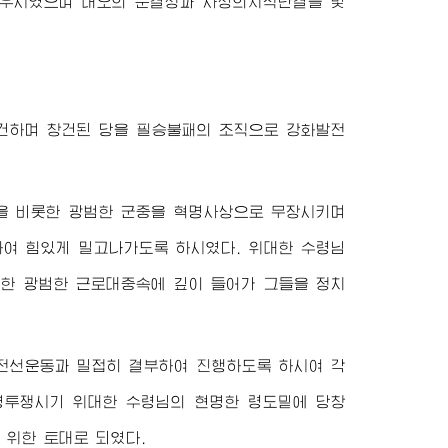
세우시였으며 대오의 순결성과 사상의지적단결을 빛
건하며 창건된 당을 필승불패의 조직으로 강화발전
을 비롯한 광범한 군중을 혁명사상으로 무장시키며
하여 힘있게 밀고나가도록 하시였다.
위대한
수령님
롯한 광범한 근로대중속에 깊이 들어가 그들을 정치
전선운동과 밀접히 결부하여 진행하도록 하시여 각
혁명투쟁시기
위대한
수령님
의 현명한 령도밑에 당창
 위한 토대로 되였다.