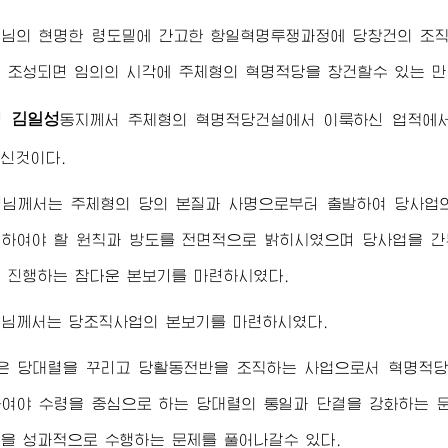
령님
의 현명한 령도밑에 간고한 항일혁명투쟁과정에 당창건의 조
 조성되면 임의의 시각에 주체형의 혁명적당을 창건할수 있는 만
김일성
령
동지
께서 주체형의 혁명적당건설에서 이룩하신 업적에
신것이다.
령님께서
는 주체형의 당의 본질과 사명으로부터 출발하여 당사업
하여야 할 원칙과 방도를 전면적으로 밝히시였으며 당사업을 간
 진행하는 참다운 본보기를 마련하시였다.
령님께서
는 당조직사업의 본보기를 마련하시였다.
은 당대렬을 꾸리고 당활동전반을 조직하는 사업으로서 혁명적당
하여야
수령
을 중심으로 하는 당대렬의 통일과 단결을 강화하는 
을 성과적으로 수행하는 문제를 풀어나갈수 있다.