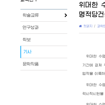
위대한
명적당건
학술교류
첫페지
/
과학
연구성과
학보
기사
위대한
수
문학작품
기간에 걸쳐 
업적을 이룩하
위대한
수
력사적시원을
위대한
수