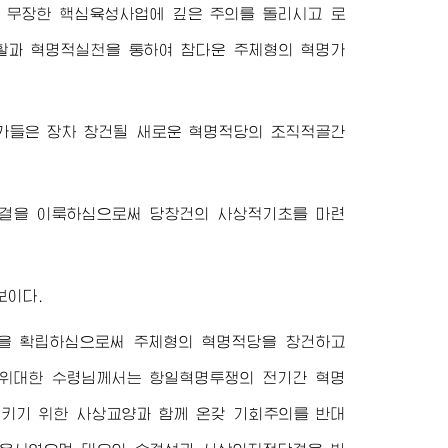
 무장한 핵심육성사업에 깊은 주의를 돌리시고 로
활과 혁명적실천을 통하여 참다운 주체형의 혁명가
가들은 장차 창건될 새로운 혁명적당의 조직적골간
단결을 이룩하심으로써 당창건의 사상적기초를 마련
보이다.
을 확립하심으로써 주체형의 혁명적당을 창건하고
위대한
수령님께서
는 항일혁명투쟁의 전기간 혁명
키기 위한 사상교양과 함께 온갖 기회주의를 반대