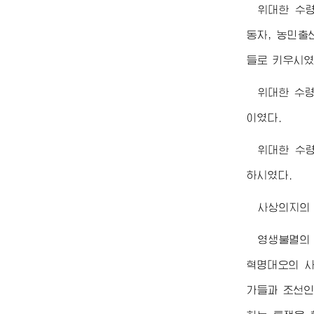
위대한
수
동자, 농민출
들로 키우시였
위대한
수
이였다.
위대한
수
하시였다.
사상의지의 
영생불멸의
혁명대오의 
가들과 조선인