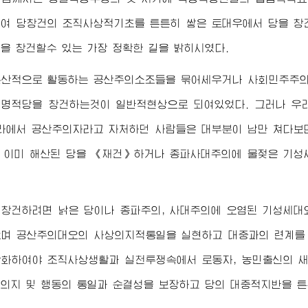
여 당창건의 조직사상적기초를 튼튼히 쌓은 토대우에서 당을 창
을 창건할수 있는 가장 정확한 길을 밝히시였다.
분산적으로 활동하는 공산주의소조들을 묶어세우거나 사회민주주의
명적당을 창건하는것이 일반적현상으로 되여있었다. 그러나 우리
라에서 공산주의자라고 자처하던 사람들은 대부분이 남만 쳐다보
 이미 해산된 당을 《재건》하거나 종파사대주의에 물젖은 기성
창건하려면 낡은 당이나 종파주의, 사대주의에 오염된 기성세대
며 공산주의대오의 사상의지적통일을 실현하고 대중과의 련계를 
화하여야 조직사상생활과 실천투쟁속에서 로동자, 농민출신의 새
의지 및 행동의 통일과 순결성을 보장하고 당의 대중적지반을 튼