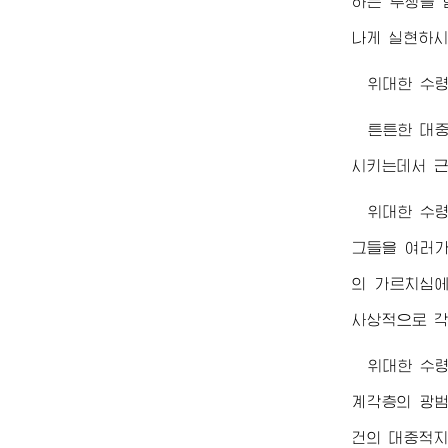
하는 투쟁을 
나게 실현하시
위대한
수
튼튼한 대
시키는데서 근
위대한
수
그들을 여러가
의 가르치심에
사상적으로 각
위대한
수
계각층의 광
건의 대중적지