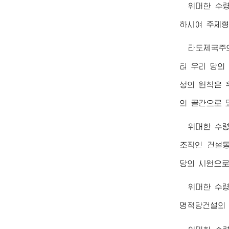
위대한
수
하시여 주체형
타도제국주
터 우리 당의
성의 원칙은 
의 골간으로 
위대한
수
조직인 건설
당의 시원으로
위대한
수
명적당건설의 