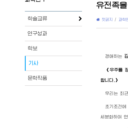
유전족을
학술교류
첫페지
/
과학
연구성과
학보
경애하는
기사
《우주를 
문학작품
합니다.》
우리는 최
초기조건에
세분화하여 연