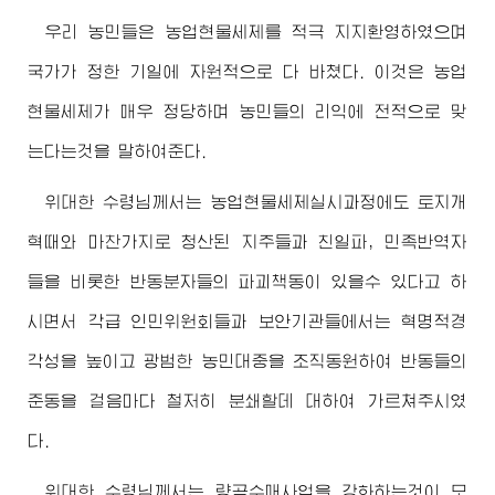
우리 농민들은 농업현물세제를 적극 지지환영하였으며
국가가 정한 기일에 자원적으로 다 바쳤다. 이것은 농업
현물세제가 매우 정당하며 농민들의 리익에 전적으로 맞
는다는것을 말하여준다.
위대한
수령님께서
는 농업현물세제실시과정에도 토지개
혁때와 마찬가지로 청산된 지주들과 친일파, 민족반역자
들을 비롯한 반동분자들의 파괴책동이 있을수 있다고 하
시면서 각급 인민위원회들과 보안기관들에서는 혁명적경
각성을 높이고 광범한 농민대중을 조직동원하여 반동들의
준동을 걸음마다 철저히 분쇄할데 대하여 가르쳐주시였
다.
위대한
수령님께서
는 량곡수매사업을 강화하는것이 모