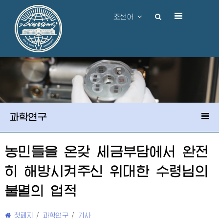
조선어
과학연구
농민들을 온갖 세금부담에서 완전
히 해방시켜주신
위대한
수령님
의
불멸의 업적
첫페지
/
과학연구
/
기사