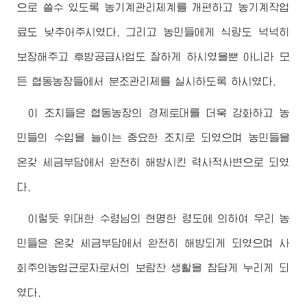
으로 쓸수 있도록 농기계관리체계를 개편하고 농기계작업
료도 낮추어주시였다. 그리고 농민들에게 식량도 넉넉히
보장해주고 후방공급사업도 잘하게 하시였을뿐 아니라 모
든 협동농장들에서 분조관리제를 실시하도록 하시였다.
이 조치들은 협동농장의 경제토대를 더욱 강화하고 농
민들의 수입을 늘이는 중요한 조치로 되였으며 농민들을
온갖 세금부담에서 완전히 해방시킨 력사적사변으로 되였
다.
이렇듯
위대한
수령님
의 현명한 령도에 의하여 우리 농
민들은 온갖 세금부담에서 완전히 해방되게 되였으며 사
회주의농업근로자로서의 보람찬 생활을 참답게 누리게 되
였다.