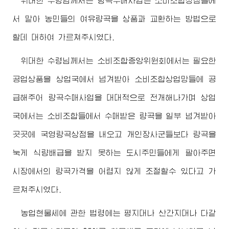
위대한
수령님께서
는 량곡수매사업은 소비조합상점들에
서 맡아 농민들의 여유량곡을 상품과 교환하는 방법으로
할데 대하여 가르쳐주시였다.
위대한
수령님께서
는 소비조합중앙위원회에서는 필요한
공업상품을 상업국에서 넘겨받아 소비조합상업망들에 공
급해주어 량곡수매사업을 대대적으로 전개해나가며 상업
국에서는 소비조합들에서 수매받은 량곡을 일부 넘겨받아
곳곳에 국영량곡상점을 내오고 개인장사군들보다 량곡을
눅게 식량배급을 받지 못하는 도시주민들에게 팔아주면
시장에서의 량곡가격을 어렵지 않게 조절할수 있다고 가
르쳐주시였다.
농업현물세에 관한 법령에는 평지대나 산간지대나 다같