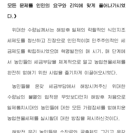
모든 문제를 인민의 요구와 리익에 맞게 풀어나가시였
다.》
위대한
수령님께서
는 해방후 일제의 략탈적인 식민지조
세제도를 청산하고 진정으로 인민적이며 민주주의적인 세
금제도를 확립하시였으며 혁명발전의 매 시기, 매 단계에
서 농민들의 세금부담을 체계적으로 덜고 농업현물세제를
완전히 없애기 위한 사업을 줄기차게 이끌어오시였다.
농민들을 온갖 세금부담에서 해방시켜주신
위대한
수령님
의 불멸의 업적은 무엇보다먼저 해방후 처음으로
일제통치시대의 농민들에 대한 모든 가렴잡세를 없애치운
농업현물세제를 실시할데 대한 방침을 제시하신것이다.
해방전 우리 농민들은 소작료와 공출제도 그리고 온갖