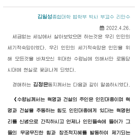
김일성
종합대학
법학부 박사 부교수 리만수
2022.4.26.
세금없는 세상에서 살아보았으면 하는것은 우리 인민의
세기적숙망이였다. 우리 인민의 세기적숙망은 인민을 위
해 모든것을 바쳐오신
위대한
수령님
에 의해서만 로동당
시대에 현실로 꽃펴나게 되였다.
김정은
경애하는
동지
께서는 다음과 같이 말씀하시였다.
《
수령님께서
는 혁명과 건설의 주인은 인민대중이며 혁
명과 건설을 추동하는 힘도 인민대중에게 있다는 혁명원
리를 신념으로 간직하시고 언제나 인민들속에 들어가 그
들의 무궁무진한 힘과 창조적지혜를 발동하여 제기되는