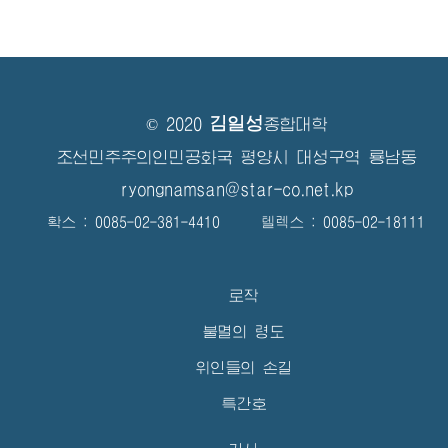
김일성
© 2020
종합대학
조선민주주의인민공화국 평양시 대성구역 룡남동
ryongnamsan@star-co.net.kp
확스 : 0085-02-381-4410 텔렉스 : 0085-02-18111
로작
불멸의 령도
위인들의 손길
특간호