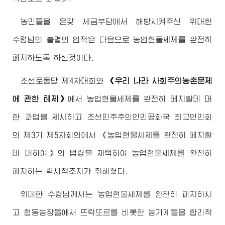
농민들을 온갖 세금부담에서 해방시켜주신
위대한
수령님
의 불멸의 업적은 다음으로 농업현물세제를 완전히
페지하도록 하신것이다.
조선로동당 제4차대회와
《우리 나라 사회주의농촌문제
에 관한 테제》
에서 농업현물세제를 완전히 페지할데 대
한 과업을 제시하고 조선민주주의인민공화국
최고
인민회
의 제3기 제5차회의에서 《농업현물세제를 완전히 페지할
데 대하여》의 법령을 채택하여 농업현물세제를 완전히
페지하는 력사적조치가 취해졌다.
위대한
수령님께서
는 농업현물세제를 완전히 페지하시
고 협동농장들에서 뜨락또르를 비롯한 농기계들을 합리적