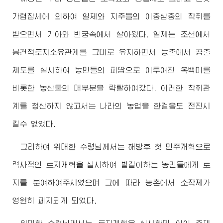
가렴잡세에 의하여 일제와 지주들의 이중삼중의 착취를
받으면서 기아와 빈궁속에서 살아왔다. 일제는 조선에서
봉건적토지소유관계를 그대로 유지하면서 농촌에서 공출
제도를 실시하여 농민들의 피땀으로 이루어진 옥백미를
비롯한 농산물의 대부분을 략탈하여갔다. 이러한 착취관
계를 청산하지 않고서는 나라의 농업을 한걸음도 전진시
킬수 없었다.
그리하여
위대한
수령님께서
는 해방후 첫 민주개혁으로
력사적인 토지개혁을 실시하여 밭갈이하는 농민들에게 토
지를 분여하여주시였으며 그에 따라 농촌에서 소작제가
영원히 페지되게 되였다.