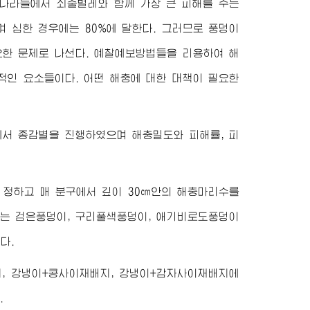
 나라들에서 쇠줄벌레와 함께 가장 큰 피해를 주는
며 심한 경우에는 80%에 달한다. 그러므로 풍덩이
한 문제로 나선다. 예찰예보방법들을 리용하여 해
인 요소들이다. 어떤 해충에 대한 대책이 필요한
에서 종감별을 진행하였으며 해충밀도와 피해률, 피
정하고 매 분구에서 깊이 30㎝안의 해충마리수를
는 검은풍덩이, 구리풀색풍덩이, 애기비로도풍덩이
다.
, 강냉이+콩사이재배지, 강냉이+감자사이재배지에
.