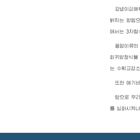
강냉이피해
밝히는 방법으
에서는 3차함
풍덩이류의
회귀방정식을 
는 수확고감소률
또한 애기비
앞으로 우
를 심화시켜나