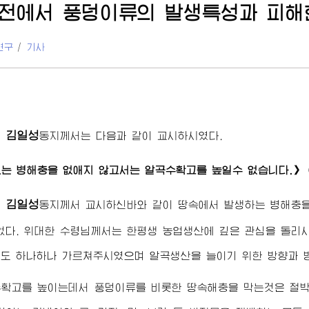
전에서 풍덩이류의 발생특성과 피해
연구
/
기사
김일성
령
동지
께서는 다음과 같이 교시하시였다.
는 병해충을 없애지 않고서는 알곡수확고를 높일수 없습니다.》
김일성
령
동지
께서 교시하신바와 같이 땅속에서 발생하는 병해충을
없다.
위대한
수령님
께서는 한평생 농업생산에 깊은 관심을 돌리
도 하나하나 가르쳐주시였으며 알곡생산을 늘이기 위한 방향과 
확고를 높이는데서 풍덩이류를 비롯한 땅속해충을 막는것은 절박