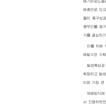
애기비로도풍덩
해충으로 되고
들의 종구성과
충무리를 평가
가를 결심하기
이를 위해 
해일수와 수확
발생특성과
확정하고 발생
이며 가장 큰
재배방식에
서 진행하였으