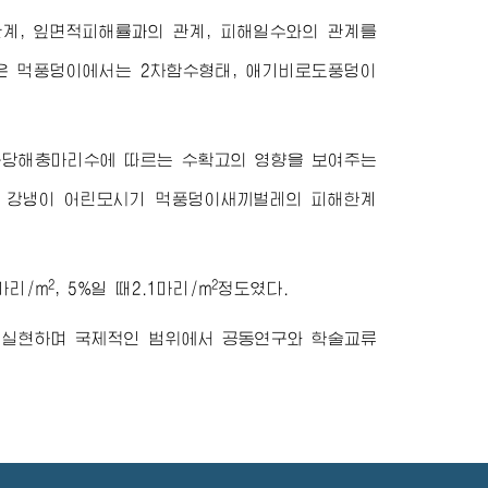
계, 잎면적피해률과의 관계, 피해일수와의 관계를
은 먹풍덩이에서는 2차함수형태, 애기비로도풍덩이
구당해충마리수에 따르는 수확고의 영향을 보여주는
데 강냉이 어린모시기 먹풍덩이새끼벌레의 피해한계
2
2
마리/m
, 5%일 때2.1마리/m
정도였다.
 실현하며 국제적인 범위에서 공동연구와 학술교류