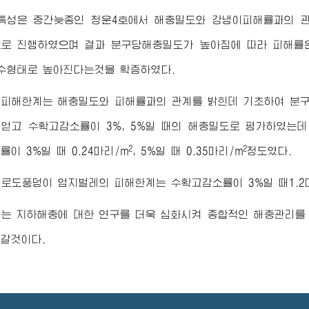
특성은 중간늦종인 청운4호에서 해충밀도와 강냉이피해률과의 관
로 진행하였으며 결과 분구당해충밀도가 높아짐에 따라 피해률
수형태로 높아진다는것을 확증하였다.
 피해한계는 해충밀도와 피해률과의 관계를 밝힌데 기초하여 분
얻고 수확고감소률이 3%, 5%일 때의 해충밀도로 평가하였는
2
2
이 3%일 때 0.24마리/m
, 5%일 때 0.35마리/m
정도였다.
로도풍덩이 엄지벌레의 피해한계는 수확고감소률이 3%일 때1.2
리는 지하해충에 대한 연구를 더욱 심화시켜 종합적인 해충관리를
갈것이다.