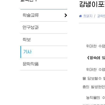
강냉이포
학술교류
첫페지
/
과학
연구성과
학보
위대한
수
기사
《땅속에 있
문학작품
위대한
수
을 담보할수 
충의 발생원인
농작물의 수