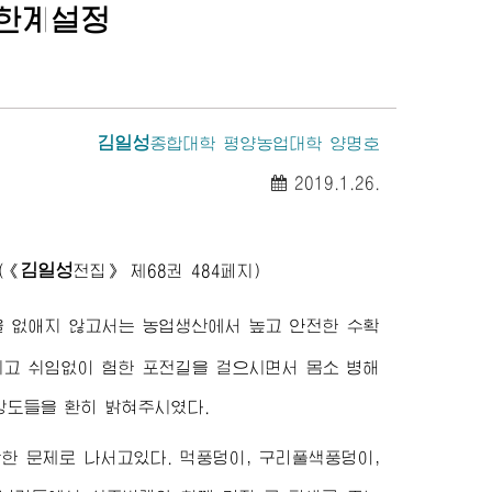
한계설정
김일성
종합대학
평양농업대학 양명호
2019.1.26.
김일성
(
《
전집》
제68권 484페지)
 없애지 않고서는 농업생산에서 높고 안전한 수확
시고 쉬임없이 험한 포전길을 걸으시면서 몸소 병해
방도들을 환히 밝혀주시였다.
한 문제로 나서고있다. 먹풍덩이, 구리풀색풍덩이,