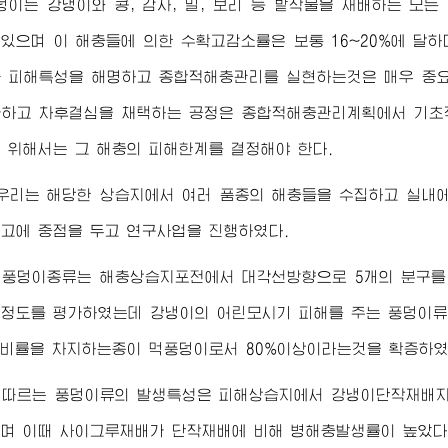
이는 강냉이와 콩, 감자, 밀, 보리 등 밭작물을 재배하는 모든
있으며 이 해충들에 의한 수확고감소률은 보통 16~20%에 달하
 피해특성을 해명하고 종합적해충관리를 실현하는것은 매우 중요
하고 차후결심을 채택하는 공정은 종합적해충관리계획에서 기초적
 위해서는 그 해충의 피해한계를 결정해야 한다.
우리는 해당한 상습지에서 여러 품종의 해충들을 수집하고 실내
고에 중점을 두고 연구사업을 진행하였다.
 풍덩이종류는 해충상습지포전에서 대각선방향으로 5개의 분구를 
정도를 평가하였는데 강냉이의 어린모시기 피해를 주는 풍덩이류
 비률을 차지하는종이 먹풍덩이로서 80%이상이라는것을 확증하였
 따르는 풍덩이류의 발생특성은 피해상습지에서 강냉이단작재배지
며 이때 사이그루재배가 단작재배에 비해 병해충발생률이 높았다