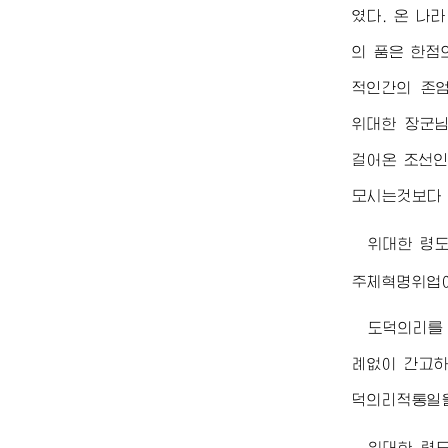
였다. 온 나
의 품은 한점
적인간의 존
위대한
장군
걸어온 조선인
모시는것보다 
위대한
령
주체혁명위업이
도덕의리를
례없이 간고하
덕의리적통일
위대한
령