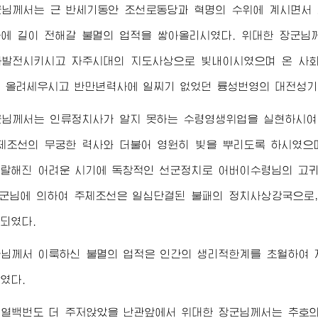
군님
께서는 근 반세기동안 조선로동당과 혁명의 수위에 계시면서 
에 길이 전해갈 불멸의 업적을 쌓아올리시였다.
위대한
장군님
화발전시키시고 자주시대의 지도사상으로 빛내이시였으며 온 사회
 올려세우시고 반만년력사에 일찌기 없었던 륭성번영의 대전성기
군님
께서는 인류정치사가 알지 못하는 수령영생위업을 실현하시
체조선의 무궁한 력사와 더불어 영원히 빛을 뿌리도록 하시였으
악랄해진 어려운 시기에 독창적인 선군정치로
어버이수령님
의 고
군님
에 의하여 주체조선은 일심단결된 불패의 정치사상강국으로,
되였다.
군님
께서 이룩하신 불멸의 업적은 인간의 생리적한계를 초월하여 
였다.
 열백번도 더 주저앉았을 난관앞에서
위대한
장군님
께서는 추호의