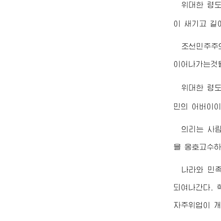
위대한
령
이 새기고 길
조선민주주
이어나가는것을
위대한
령
민의 어버이이
의리는 사람
을 옹호고수하
나라와 민
되여나간다. 
자주위업이 개