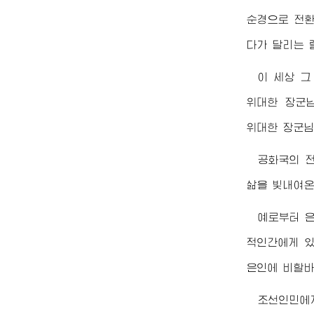
순경으로 전환
다가 달리는 
이 세상 그
위대한
장군
위대한
장군
공화국의 
삶을 빛내여
예로부터 은
적인간에게 있
은인에 비할바
조선인민에