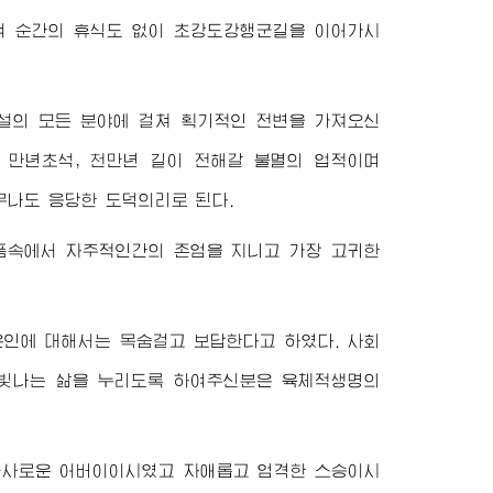
여 순간의 휴식도 없이 초강도강행군길을 이어가시
건설의 모든 분야에 걸쳐 획기적인 전변을 가져오신
 만년초석, 천만년 길이 전해갈 불멸의 업적이며
무나도 응당한 도덕의리로 된다.
품속에서 자주적인간의 존엄을 지니고 가장 고귀한
은인에 대해서는 목숨걸고 보답한다고 하였다. 사회
 빛나는 삶을 누리도록 하여주신분은 육체적생명의
따사로운 어버이이시였고 자애롭고 엄격한 스승이시