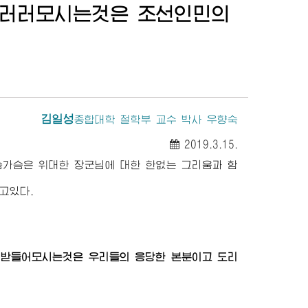
우러러모시는것은 조선인민의
김일성
종합대학
철학부 교수 박사 우향숙
2019.3.15.
가슴가슴은
위대한
장군님
에 대한 한없는 그리움과 함
고있다.
로 받들어모시는것은 우리들의 응당한 본분이고 도리