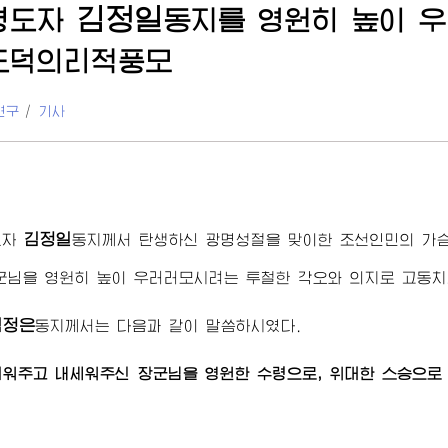
김정일
령도자
동지
를 영원히 높이 
도덕의리적풍모
연구
/
기사
김정일
도자
동지
께서 탄생하신 광명성절을 맞이한 조선인민의 
군님
을 영원히 높이 우러러모시려는 투철한 각오와 의지로 고동치
김정은
동지
께서는 다음과 같이 말씀하시였다.
키워주고 내세워주신
장군님
을 영원한 수령으로, 위대한 스승으