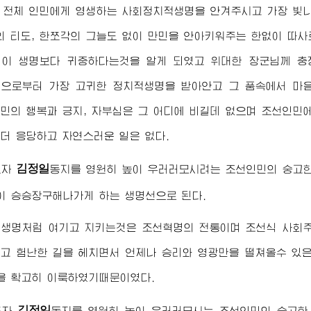
라 전체 인민에게 영생하는 사회정치적생명을 안겨주시고 가장 빛
의 티도, 한쪼각의 그늘도 없이 만민을 안아키워주는 한없이 따
엄이 생명보다 귀중하다는것을 알게 되였고
위대한
장군님
께 충
님
으로부터 가장 고귀한 정치적생명을 받아안고 그 품속에서 마
민의 행복과 긍지, 자부심은 그 어디에 비길데 없으며 조선인민
더 응당하고 자연스러운 일은 없다.
김정일
도자
동지
를 영원히 높이 우러러모시려는 조선인민의 숭고한
 승승장구해나가게 하는 생명선으로 된다.
 생명처럼 여기고 지키는것은 조선혁명의 전통이며 조선식 사회주
고 험난한 길을 헤치면서 언제나 승리와 영광만을 떨쳐올수 있
을 확고히 이룩하였기때문이였다.
김정일
도자
동지
를 영원히 높이 우러러모시는 조선인민의 숭고