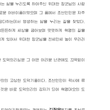
나는 삶을 누리도록 하여주신
위대한
장군님
의 사랑
사로운 어버이품이였으며 그 품에서 조선인민은 자주
정다하는데서 영생하는 삶을 누리는 길을 찾았다.
음든든하게 세상을 굽어보며 떳떳하게 혁명의 길을
에게 있어서
위대한
장군님
을 천세만세 높이 우러러
 도덕의리심은 그 어떤 어려운 난관에도 끄떡없이
의의 고상한 도덕기풍이다. 조선인민이 력사에 류
은것은 바로 도덕의리의 강자가 되여 혁명대오의 도
김정은
한 도덕의리적풍모는
경애하는
동지
를 조선로