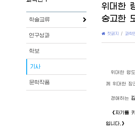
위대한
숭고한 
학술교류
첫페지
/
과학
연구성과
학보
기사
위대한
령
문학작품
께
위대한
장
경애하는
《자기를 
입니다.》