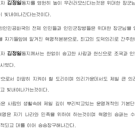
김정일
도자
동지
를 영원히 높이 우러러모신다는것은
위대한
장군
이 빛내여나간다는것이다.
의인민공화국의 전체 인민들과 인민군장병들은
위대한
장군님
을 
 자기들앞에 맡겨진 혁명적본분으로, 최고의 도덕의리로 간주한
김정일
도자
동지
께서는 한없이 숭고한 사랑과 헌신으로 조국과 인
시였다.
으로서 마땅히 지켜야 할 도리이며 의리가운데서도 제일 큰 의
고 빛내여나가는것이다.
족은 사람의 생활속에 제일 깊이 뿌리박고있는 운명개척의 기본단
혁명은 자기 나라와 민족을 위하여 하는것이며 혁명의 승패는 
척되고 대를 이어 승승장구해나간다.