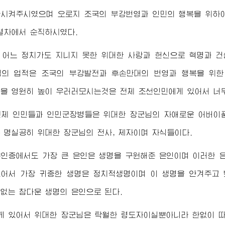
시켜주시였으며 오로지 조국의 부강번영과 인민의 행복을 위하
렬차에서 순직하시였다.
 어느 정치가도 지니지 못한 위대한 사랑과 헌신으로 혁명과 
님
의 업적은 조국의 부강발전과 후손만대의 번영과 행복을 위한
님
을 영원히 높이 우러러모시는것은 전체 조선인민에게 있어서 너
전체 인민들과 인민군장병들은
위대한
장군님
의 자애로운 어버이
온 명실공히
위대한
장군님
의 전사, 제자이며 자식들이다.
인중에서도 가장 큰 은인은 생명을 구원해준 은인이며 이러한 
어서 가장 귀중한 생명은 정치적생명이며 이 생명을 안겨주고
없는 참다운 생명의 은인으로 된다.
게 있어서
위대한
장군님
은 탁월한 령도자이실뿐아니라 한없이 