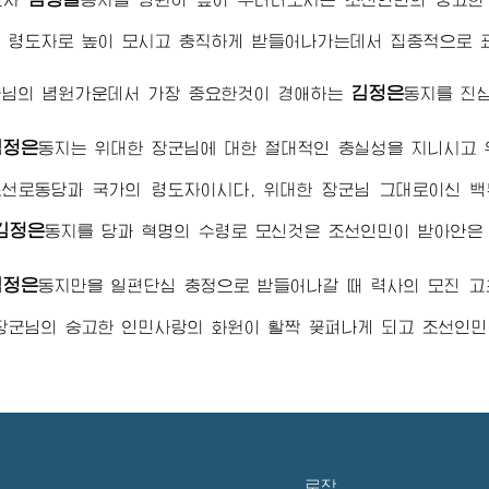
의
령도자
로 높이 모시고 충직하게 받들어나가는데서 집중적으로 
김정은
군님
의 념원가운데서 가장 중요한것이
경애하는
동지
를 진
김정은
동지
는
위대한
장군님
에 대한 절대적인 충실성을 지니시고
조선로동당과 국가의
령도자
이시다.
위대한
장군님
그대로이신 백
김정은
동지
를 당과 혁명의
수령
로 모신것은 조선인민이 받아안은
김정은
동지
만을 일편단심 충정으로 받들어나갈 때 력사의 모진 고
장군님
의 숭고한 인민사랑의 화원이 활짝 꽃펴나게 되고 조선인민
로작