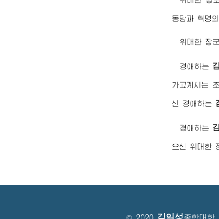
동당과 혁명
위대한
장
경애하는
가고계시는 
신
경애하는
경애하는
으신
위대한
김일성
© 2020
종합대학