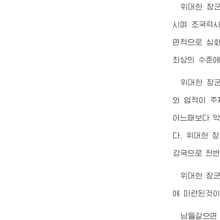
위대한
장
시며 조국력사
면적으로 심
최상의 수준에
위대한
장
와 업적이 주
어느때보다 
다.
위대한
장
강국으로 전변
위대한
장
에 마련된것이
남들같으면