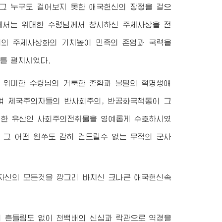
그 누구도 걸어보지 못한 애국헌신의 장정을 걸으
께서는
위대한
수령님
께서 창시하신 주체사상을 전
의 주체사상화의 기치높이 민족의 존엄과 국력을
를 펼치시였다.
여
위대한
수령님
의 거룩한 존함과 불멸의 혁명생애
며 제국주의자들의 반사회주의, 반공화국책동이 그
귀한 유산인 사회주의전취물을 영예롭게 수호하시였
 그 어떤 원쑤도 감히 건드릴수 없는 무적의 군사
자신의 모든것을 깡그리 바치신 크나큰 애국헌신속
 흔들림도 없이 천백배의 신심과 락관으로 역경을