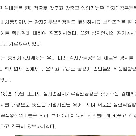
한 설비들을 현대적으로 갖추고 맛좋고 영양가높은 감자가공품들
총비서동지께서
는 감자가루보관정형도 료해하시고 보관조건을 잘 
계를 확립할데 대하여 강조하시였다. 또한 삼지연시의 감자농
도도 가르쳐주시였다.
하는
총비서동지께서
는 우리 나라 감자가공공업의 새로운 경지를
고 하시면서 당에서 마음먹고 꾸려준 공장이 인민들의 식생활향
였다.
2018)년 10월 또다시 삼지연감자가루생산공장을 찾아주신
경애하
지를 배경으로 뜻깊은 기념사진을 찍어주시며 새로운 생산적앙양
공품생산설비들을 친히 보아주시며 우리 인민들에게 맛좋고 건
다고 간곡히 당부하시였다.