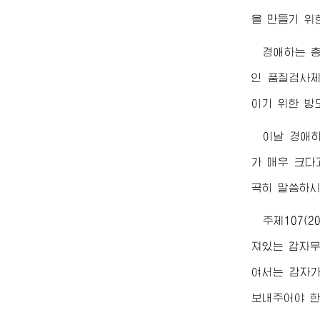
을 만들기 위
경애하는
인 품질검사체
이기 위한 방
이날
경애
가 매우 크다
곡히 말씀하시
주체107(
져있는 감자무
여서는 감자가
보내주어야 한