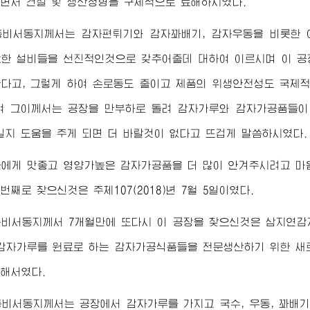
면서 건설 및 생산정형을 구체적으로 료해하시였다.
총비서동지께서
는 감자편튀기와 감자꽈배기, 감자우동을 비롯한
한 설비들을 선진적인것으로 갖추어줄데 대하여 이르시며 이 공
다고, 그렇게 하여 손로동도 줄이고 제품의 위생안전성도 국제
여 그이께서는 공장을 만부하로 돌려 감자가루와 감자가공품들이
실지 도움을 주게 되면 더 바랄것이 없다고 뜨겁게 말씀하시였다.
들에게 맛좋고 영양가높은 감자가공품을 더 많이 안겨주시려고 
째로 찾으신것은 주체107(2018)년 7월 5일이였다.
총비서동지께서
7개월만에 또다시 이 공장을 찾으신것은 삼지연
감자가루를 원료로 하는 감자가공식품들을 전문생산하기 위한 새
해서였다.
총비서동지께서
는 공장에서 감자가루를 가지고 국수, 우동, 꽈배기