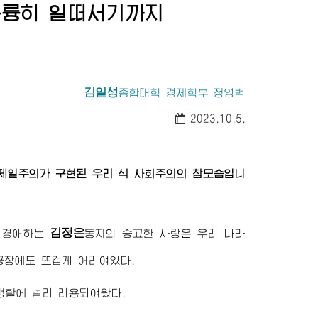
훌륭히 일떠서기까지
김일성
종합대학
경제학부 정영범
2023.10.5.
중제일주의가 구현된 우리 식 사회주의의 참모습입니
김정은
는
경애하는
동지
의 숭고한 사랑은 우리 나라
장에도 뜨겁게 어리여있다.
생활에 널리 리용되여왔다.