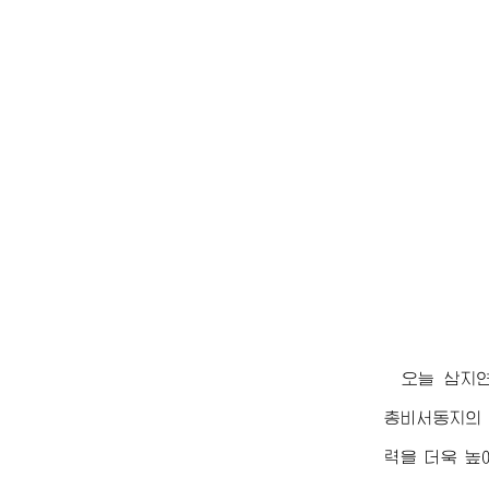
오늘 삼지
총비서동지
의
력을 더욱 높