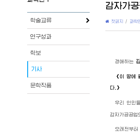
감자가공
학술교류
첫페지
/
과학
연구성과
학보
경애하는
기사
《이 땅에 
문학작품
다.》
우리 인민
감자가공공업의
오래전부터 