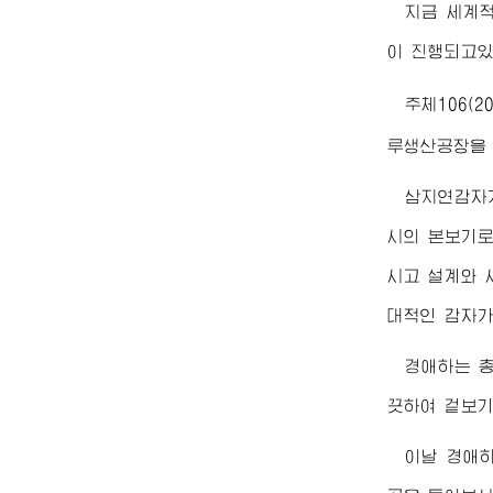
지금 세계
이 진행되고있
주체106(2
루생산공장을
삼지연감자가
시의 본보기로
시고 설계와 
대적인 감자
경애하는
끗하여 겉보기
이날
경애