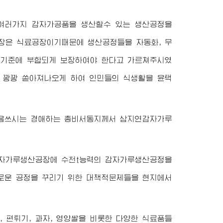
 여러가지 감자가공품을 생산할수 있는 생산공정을
장은 식료공장이기때문에 생산공정들을 자동화, 무
적기준에 부합되게 보장하여야 한다고 가르쳐주시였
 꽝꽝 쏟아져나오게 하여 인민들의 식생활을 윤택
마음쓰시는
경애하는
총비서동지께서
삼지연감자가루
감자가루생산공장에 수천t능력의 감자가루생산공정을
로운 공정을 꾸리기 위한 대책적문제들을 현지에서
, 편튀기, 과자, 영양쌀을 비롯한 다양한 식료품들