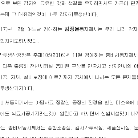
적으로 보면 감자의 고유한 맛과 색갈을 유지하면서도 가공이 편
는데 그 대표적인것이 바로 감자가루생산이다.
김정은
017)년 12월 어느날
경애하는
동지께서
는 우리 나라 감
 현지지도하시였다.
루생산공장은 주체105(2016)년 11월
경애하는
총비서동지께
 더욱 훌륭히 전변시키실 웅대한 구상을 안으시고 삼지연시의 
시공, 자재, 설비보장에 이르기까지 공사에서 나서는 모든 문제
가루생산기지이다.
총비서동지께서
는 아담하고 정갈한 공장의 전경을 환한 미소속에
에도 식료가공기지라는것이 알린다고 하시면서 산업시설맛이 나게
하는
총비서동지께서
는 종합조종실, 감자가루직장, 제품전시실, 