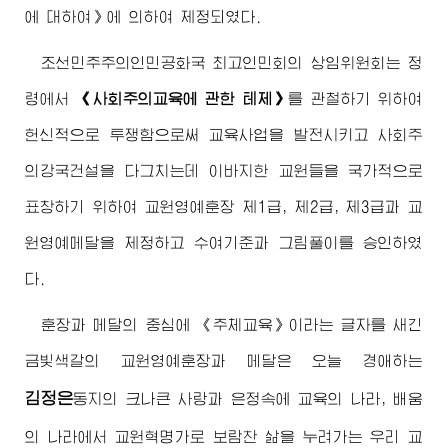
에 대하여》에 의하여 제정되였다.
조선민주주의인민공화국
최고
인민회의 상임위원회는 정
령에서
《사회주의교육에 관한 테제》
를 관철하기 위하여
헌신적으로 투쟁함으로써 교육사업을 발전시키고 사회주
의강국건설을 다그치는데 이바지한 교원들을 국가적으로
표창하기 위하여 교원영예훈장 제1급, 제2급, 제3급과 교
원영예메달을 제정하고 수여기준과 그림풀이를 승인하였
다.
훈장과 메달의 중심에 《주체교육》이라는 글자를 새긴
금빛색갈의 교원영예훈장과 메달은 오늘
경애하는
김정은
동지
의 크나큰 사랑과 은정속에 교육의 나라, 배움
의 나라에서 교원혁명가로 보람찬 삶을 누려가는 우리 교