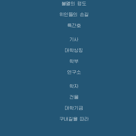
불멸의 령도
위인들의 손길
특간호
기사
대학상징
학부
연구소
학자
건물
대학기금
구내길을 따라