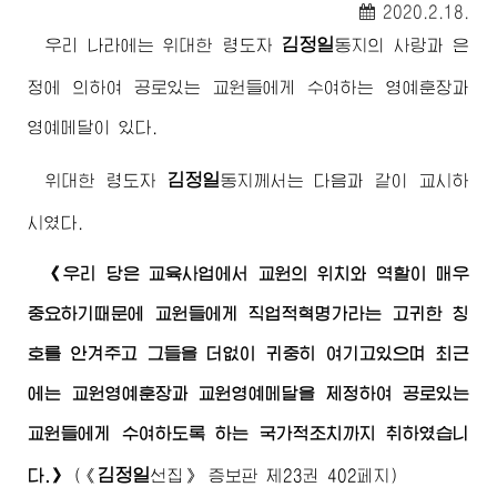
2020.2.18.
김정일
우리 나라에는
위대한
령도자
동지
의 사랑과 은
정에 의하여 공로있는 교원들에게 수여하는 영예훈장과
영예메달이 있다.
김정일
위대한
령도자
동지
께서는 다음과 같이 교시하
시였다.
《우리 당은 교육사업에서 교원의 위치와 역할이 매우
중요하기때문에 교원들에게 직업적혁명가라는 고귀한 칭
호를 안겨주고 그들을 더없이 귀중히 여기고있으며 최근
에는 교원영예훈장과 교원영예메달을 제정하여 공로있는
교원들에게 수여하도록 하는 국가적조치까지 취하였습니
김정일
다.》
(
《
선집》
증보판 제23권 402페지)