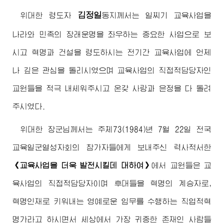
김정일
위대한
령도자
동지
께서는 일찌기 교육사업을
나라와 민족의 장래운명을 좌우하는 중요한 사업으로 보
시고 혁명과 건설을 령도하시는 전기간 교육사업에 언제
나 깊은 관심을 돌리시였으며 교육사업의 직접적담당자인
교원들을 적극 내세워주시고 온갖 사랑과 은정을 다 돌려
주시였다.
위대한
장군님께서
는 주체73(1984)년 7월 22일 전국
교육일군열성자회의 참가자들에게 보내주신 력사적서한
《교육사업을 더욱 발전시킬데 대하여》
에서 교원들은 교
육사업의 직접적담당자이며 후대들을 혁명의 계승자로,
혁명인재로 키워내는 영예로운 임무를 수행하는 직업적혁
명가라고 하시면서 세상에서 가장 귀중한 존재인 사람들