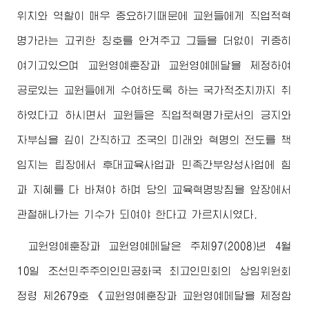
위치와 역할이 매우 중요하기때문에 교원들에게 직업적혁
명가라는 고귀한 칭호를 안겨주고 그들을 더없이 귀중히
여기고있으며 교원영예훈장과 교원영예메달을 제정하여
공로있는 교원들에게 수여하도록 하는 국가적조치까지 취
하였다고 하시면서 교원들은 직업적혁명가로서의 긍지와
자부심을 깊이 간직하고 조국의 미래와 혁명의 전도를 책
임지는 립장에서 후대교육사업과 민족간부양성사업에 힘
과 지혜를 다 바쳐야 하며 당의 교육혁명방침을 앞장에서
관철해나가는 기수가 되여야 한다고 가르치시였다.
교원영예훈장과 교원영예메달은 주체97(2008)년 4월
10일 조선민주주의인민공화국
최고
인민회의 상임위원회
정령 제2679호 《교원영예훈장과 교원영예메달을 제정함