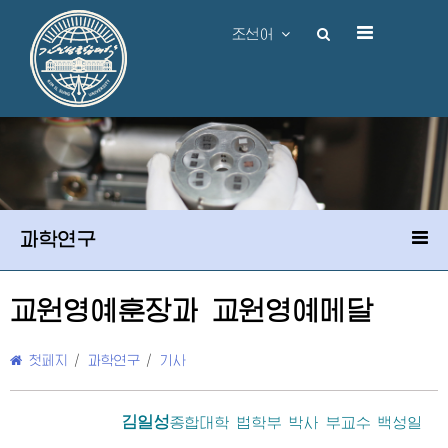
조선어
과학연구
교원영예훈장과 교원영예메달
첫페지
/
과학연구
/
기사
김일성
종합대학
법학부 박사 부교수 백성일