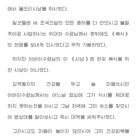
에서 물오리사냥을 하시였다.
일군들은 새 조국건설의 모든 중하를 다 안으시고 불철
주야로 사업하시는
위대한
수령님께서
뜻밖에도 《휴식》
의 한때를 보내게 되시였다고 무척 기뻐하였다.
하지만
어버이수령님
의 이 《사냥》은 한갖 휴식을 위
한 사냥이 아니였다.
김책동지의 건강을 두고 늘 마음쓰시던
어버이수령님께서
는 어느날 점심에 그가 식사를 제대로
하지 못하는것을 아시고 그날 저녁에 그의 숙소를 찾으시
여 병상태를 알아보시고 즉시 대책을 세워주시였다.
그러시고도 마음이 놓이지 않으시여 그의 건강회복을