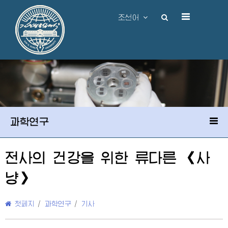
조선어
과학연구
전사의 건강을 위한 류다른 《사
냥》
첫페지
/
과학연구
/
기사