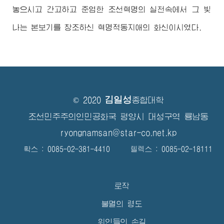
놓으시고 간고하고 준엄한 조선혁명의 실천속에서 그 빛
나는 본보기를 창조하신 혁명적동지애의 화신이시였다.
김일성
© 2020
종합대학
조선민주주의인민공화국 평양시 대성구역 룡남동
ryongnamsan@star-co.net.kp
확스 : 0085-02-381-4410 텔렉스 : 0085-02-18111
로작
불멸의 령도
위인들의 손길