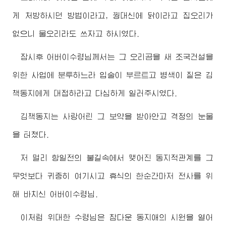
게 처방하시던 방법이라고, 꿩대신에 닭이라고 집오리가
없으니 물오리라도 쓰자고 하시였다.
잠시후
어버이수령님께서
는 그 오리곰을 새 조국건설을
위한 사업에 분투하느라 입술이 부르트고 병색이 짙은 김
책동지에게 대접하라고 다심하게 일러주시였다.
김책동지는 사랑어린 그 보약을 받아안고 격정의 눈물
을 터쳤다.
저 멀리 항일전의 불길속에서 맺어진 동지적관계를 그
무엇보다 귀중히 여기시고 휴식의 한순간마저 전사를 위
해 바치신
어버이수령님
.
이처럼
위대한
수령님
은 참다운 동지애의 시원을 열어