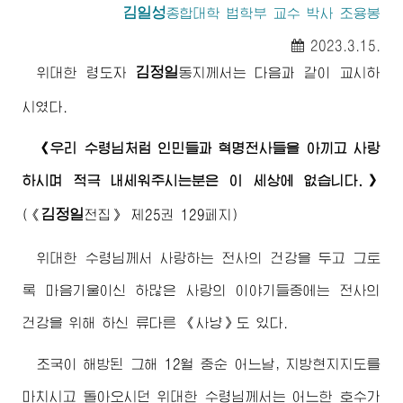
김일성
종합대학
법학부 교수 박사 조용봉
2023.3.15.
김정일
위대한
령도자
동지께서
는 다음과 같이 교시하
시였다.
《우리
수령님
처럼 인민들과 혁명전사들을 아끼고 사랑
하시며 적극 내세워주시는분은 이 세상에 없습니다.》
김정일
(
《
전집》
제25권 129페지)
위대한
수령님께서
사랑하는 전사의 건강을 두고 그토
록 마음기울이신 하많은 사랑의 이야기들중에는 전사의
건강을 위해 하신 류다른 《사냥》도 있다.
조국이 해방된 그해 12월 중순 어느날, 지방현지지도를
마치시고 돌아오시던
위대한
수령님께서
는 어느한 호수가