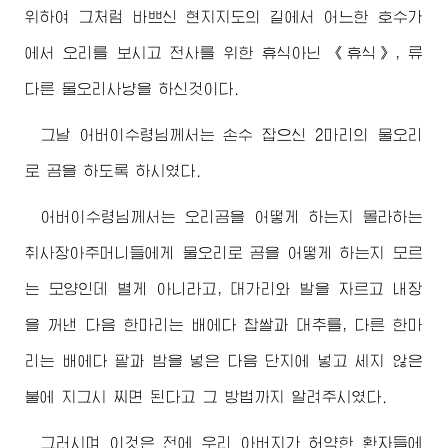
위하여 그처럼 바쁘신 현지지도의 길에서 어느한 호수가
에서 오리를 보시고 전사를 위한 휴식아닌 《휴식》, 류
다른 물오리사냥을 하신것이다.
그날
어버이수령님께서
는 손수 잡으신 2마리의 물오리
로 곰을 하도록 하시였다.
어버이수령님께서
는 오리곰을 어떻게 하는지 몰라하는
취사장아주머니들에게 물오리로 곰을 어떻게 하는지 모르
는 모양인데 별게 아니라고, 대가리와 발을 자르고 내장
을 꺼낸 다음 한마리는 배에다 찹쌀과 대추를, 다른 한마
리는 배에다 팥과 밤을 넣은 다음 단지에 넣고 세지 않은
불에 지그시 찌면 된다고 그 방법까지 알려주시였다.
그러시며 이것은 전에 우리
아버지
가 허약한 환자들에