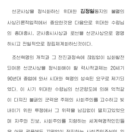
김정일
선군사상을 정식화하신
위대한
동지
의 불멸의
사상리론적업적에서 중요한것은 다음으로
위대한
수령님
의 총대중시, 군사중시사상과 로선을 선군사상으로 명명
하시고 전일적으로 정립체계화하신것이다.
조선혁명의 개척과 그 전진과정속에 끊임없이 심화발전
되여온 선군사상을 정식화해야 할 력사적과제는 20세기
90년대 중엽에 와서 시대와 혁명의 성숙된 요구로 제기되
였다. 이 시기
위대한
수령님
의 선군령도에 의해 억척같
이 다져진 불패의 군력은 주체의 사회주의를 고수하고 빛
내이기 위한 투쟁에서 그 위력을 남김없이 떨치고있었으
며 자주와 진보, 사회주의를 지향하는 세계혁명적인민들
은 어떤 광풍에도 끄떡없이 전진하는 사회주의조선의 위