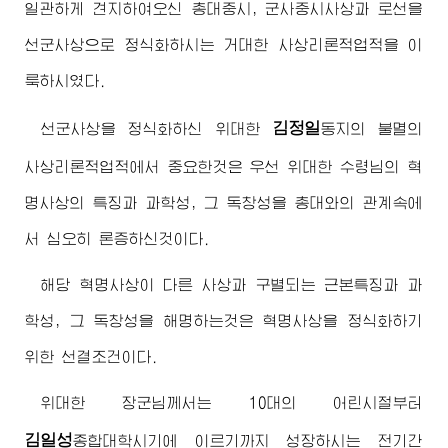
일관하게 견지하여오신 총대중시, 군사중시사상과 로선을
선군사상으로 정식화하시는 거대한 사상리론적업적을 이
룩하시였다.
김정일
선군사상을 정식화하신
위대한
동지
의 불멸의
사상리론적업적에서 중요한것은 우선
위대한
수령님
의 혁
명사상의 특징과 과학성, 그 독창성을 총대와의 관계속에
서 심오히 론증하신것이다.
해당 혁명사상이 다른 사상과 구별되는 근본특징과 과
학성, 그 독창성을 해명하는것은 혁명사상을 정식화하기
위한 선결조건이다.
위대한
장군님
께서는 10대의 어린시절부터
김일성
종합대학
시기에 이르기까지 성장하시는 전기간