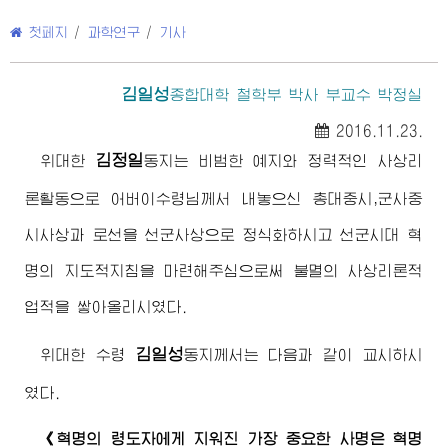
첫페지
/
과학연구
/
기사
김일성
종합대학
철학부 박사 부교수 박정실
2016.11.23.
김정일
위대한
동지
는 비범한 예지와 정력적인 사상리
론활동으로
어버이수령님
께서 내놓으신 총대중시,군사중
시사상과 로선을 선군사상으로 정식화하시고 선군시대 혁
명의 지도적지침을 마련해주심으로써 불멸의 사상리론적
업적을 쌓아올리시였다.
김일성
위대한
수령
동지
께서는 다음과 같이 교시하시
였다.
《혁명의 령도자에게 지워진 가장 중요한 사명은 혁명