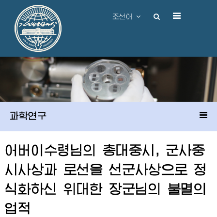
조선어
과학연구
어버이수령님
의 총대중시, 군사중
시사상과 로선을 선군사상으로 정
식화하신
위대한
장군님
의 불멸의
업적