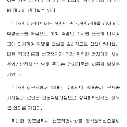
하는 기본요소이며 그 해명을 떠나서 혁명사상의 정식화
에 대하여 생각할수 없다.
위대한
장군님
께서는 혁명의 총대,혁명군대를 강화하고
혁명군대를 핵심으로 하여 혁명의 주체를 튼튼히 다지며
그에 의거하여 혁명과 건설을 승리적으로 전진시켜나갈데
대한 혁명리론과 선군정치가 가장 위력한 정치이며 사회
주의기본정치방식으로 된다는 정치리론을 새롭게 밝혀주
시였다.
위대한
장군님
께서
위대한
수령님
의 총대중시, 군사중
시사상과 로선을 선군혁명사상으로 정식화하신것은 매우
큰 의의를 가진다.
위대한
장군님
께서 선군혁명사상을 정식화하심으로써