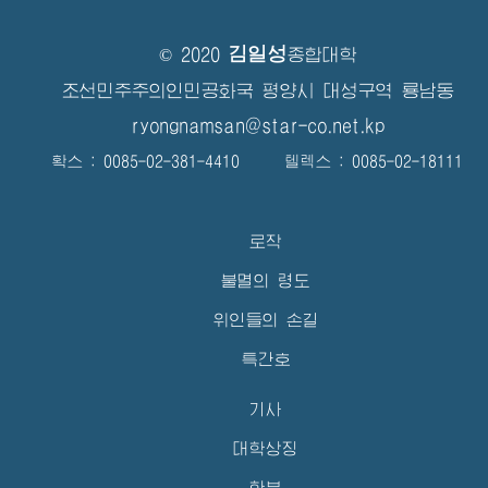
김일성
© 2020
종합대학
조선민주주의인민공화국 평양시 대성구역 룡남동
ryongnamsan@star-co.net.kp
확스 : 0085-02-381-4410 텔렉스 : 0085-02-18111
로작
불멸의 령도
위인들의 손길
특간호
기사
대학상징
학부