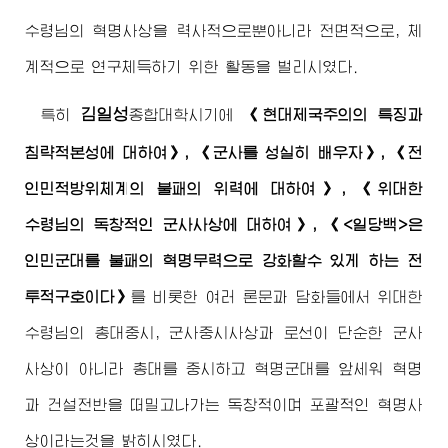
수령님
의 혁명사상을 력사적으로뿐아니라 전면적으로, 체
계적으로 연구체득하기 위한 활동을 벌리시였다.
김일성
특히
종합대학
시기에
《현대제국주의의 특징과
침략적본성에 대하여》, 《군사를 성실히 배우자》, 《전
인민적방위체계의 불패의 위력에 대하여》, 《
위대한
수령님
의 독창적인 군사사상에 대하여》, 《<일당백>은
인민군대를 불패의 혁명무력으로 강화할수 있게 하는 전
투적구호이다》
를 비롯한 여러 론문과 담화들에서
위대한
수령님
의 총대중시, 군사중시사상과 로선이 단순한 군사
사상이 아니라 총대를 중시하고 혁명군대를 앞세워 혁명
과 건설전반을 떠밀고나가는 독창적이며 포괄적인 혁명사
상이라는것을 밝히시였다.