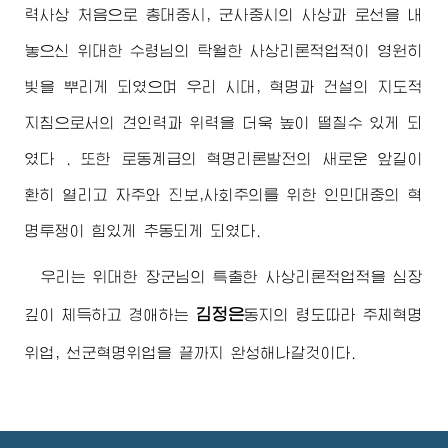
력사상 처음으로 총대중시, 군사중시의 사상과 로선을 내
놓으신
위대한
수령님
의 탁월한 사상리론적업적이 영원히
빛을 뿌리게 되였으며 우리 시대, 혁명과 건설의 지도적
지침으로서의 견인력과 위력을 더욱 높이 떨칠수 있게 되
였다 . 또한 로동계급의 혁명리론발전의 새로운 앞길이
환히 열리고 자주와 진보,사회주의를 위한 인민대중의 혁
명투쟁이 힘있게 추동되게 되였다.
우리는
위대한
장군님
의 특출한 사상리론적업적을 심장
김정은
깊이 체득하고
경애하는
동지
의 령도따라 주체혁명
위업, 선군혁명위업을 끝까지 완성해나갈것이다.