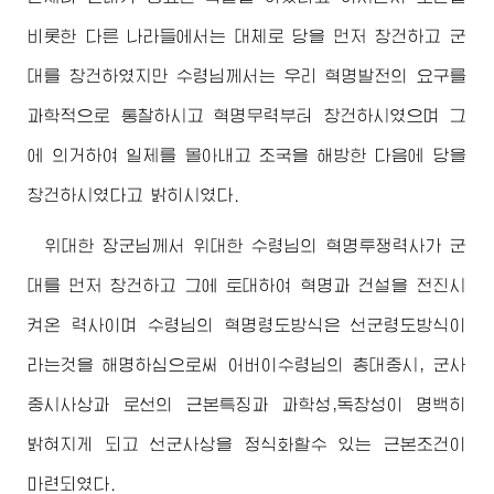
비롯한 다른 나라들에서는 대체로 당을 먼저 창건하고 군
대를 창건하였지만
수령님
께서는 우리 혁명발전의 요구를
과학적으로 통찰하시고 혁명무력부터 창건하시였으며 그
에 의거하여 일제를 몰아내고 조국을 해방한 다음에 당을
창건하시였다고 밝히시였다.
위대한
장군님
께서
위대한
수령님
의 혁명투쟁력사가 군
대를 먼저 창건하고 그에 토대하여 혁명과 건설을 전진시
켜온 력사이며
수령님
의 혁명령도방식은 선군령도방식이
라는것을 해명하심으로써
어버이수령님
의 총대중시, 군사
중시사상과 로선의 근본특징과 과학성,독창성이 명백히
밝혀지게 되고 선군사상을 정식화할수 있는 근본조건이
마련되였다.