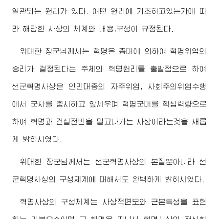
일관되는 원리가 있다. 어떤 원리에 기초하고있는가에 따
라 해당한 사상의 체계와 내용,구성이 규정된다.
위대한
장군님
께서는 혁명은 총대에 의하여 혁명위업의
승리가 결정된다는 주체의 혁명원리를 출발점으로 하여
선군혁명사상은 인민대중의 자주위업, 사회주의위업수행
에서 군사를 중시하고 앞세우며 혁명군대를 핵심력량으로
하여 혁명과 건설전반을 밀고나가는 사상이라는것을 새롭
게 밝히시였다.
위대한
장군님
께서는 선군혁명사상의 본질뿐아니라 선
군혁명사상의 구성체계에 대해서도 완벽하게 밝히시였다.
혁명사상의 구성체계는 사상적면모와 근본특성을 표현