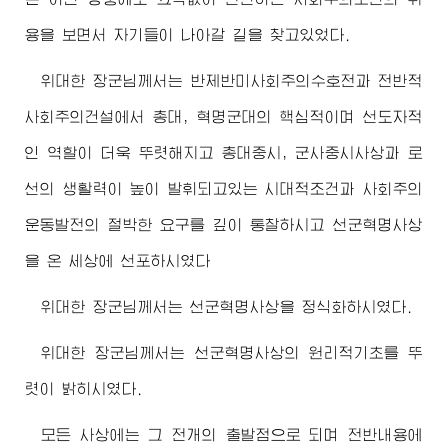
용을 보면서 자기들이 나아갈 길을 찾고있었다.
위대한
장군님
께서는 반제반미사회주의수호전과 전반적
사회주의건설에서 총대, 혁명군대의 핵심적이며 선도자적
인 역할이 더욱 뚜렷해지고 총대중시, 군사중시사상과 로
선의 생활력이 높이 발휘되고있는 시대적조건과 사회주의
운동발전의 절박한 요구를 깊이 통찰하시고 선군혁명사상
을 온 세상에 선포하시였다
위대한
장군님
께서는 선군혁명사상을 정식화하시였다.
위대한
장군님
께서는 선군혁명사상의 원리적기초를 뚜
렷이 밝히시였다.
모든 사상에는 그 전개의 출발점으로 되며 전반내용에