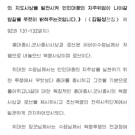
의 지도사상을 발전시켜 인민대중의 자주위업이 나아갈
김일성
앞길을 뚜렷이 밝혀주는것입니다.》
(
《
전집》
제
92권 131-132페지)
총대중시,군사중시사상과 로선은
어버이수령님
께서 처
음으로 내놓으신 혁명사상이며 로선이다.
위대한
수령님
께서는 인민대중의 자주성을 실현하기 위
한 투쟁에서 무엇보다 총대를 중시하고 그것을 기본으로
틀어쥐고나갈데 대한 독창적인 총대중시,군사중시의 혁명
사상과 로선을 제시하시고 조선혁명의 전력사적단계에서
일관하게 견지하여오시였다.
위대한
장군님
께서는
수령님
께서 혁명투쟁의 전과정에