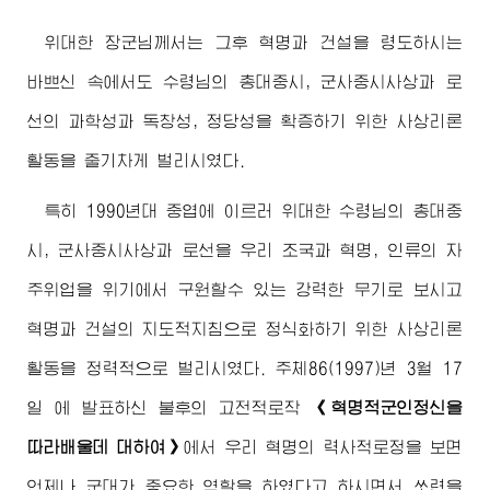
위대한
장군님
께서는 그후 혁명과 건설을 령도하시는
바쁘신 속에서도
수령님
의 총대중시, 군사중시사상과 로
선의 과학성과 독창성, 정당성을 확증하기 위한 사상리론
활동을 줄기차게 벌리시였다.
특히 1990년대 중엽에 이르러
위대한
수령님
의 총대중
시, 군사중시사상과 로선을 우리 조국과 혁명, 인류의 자
주위업을 위기에서 구원할수 있는 강력한 무기로 보시고
혁명과 건설의 지도적지침으로 정식화하기 위한 사상리론
활동을 정력적으로 벌리시였다. 주체86(1997)년 3월 17
일 에 발표하신 불후의 고전적로작
《혁명적군인정신을
따라배울데 대하여》
에서 우리 혁명의 력사적로정을 보면
언제나 군대가 중요한 역할을 하였다고 하시면서 쏘련을