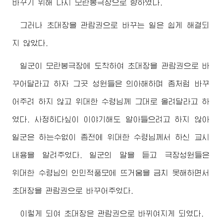
바꾸기 위해 다시 모란봉극장으로 향하였다.
그러나 초대장을 관람권으로 바꾸는 일은 쉽게 해결되
지 않았다.
일군이 모란봉극장에 도착하여 초대장을 관람권으로 바
꾸어달라고 하자 그곳 성원들은 의아해하며 좀처럼 바꾸
어주려 하지 않고
위대한
수령님
께 그대로 올려달라고 하
였다. 사정하다싶이 이야기해도 알아들으려고 하지 않아
일군은 하는수없이 좀전에
위대한
수령님께서
하신 교시
내용을 알려주었다. 일군의 말을 듣고 극장성원들은
위대한
수령님
의 인민적풍모에 뜨거움을 금치 못해하면서
초대장을 관람권으로 바꾸어주었다.
이렇게 되여 초대장은 관람권으로 바뀌여지게 되였다.