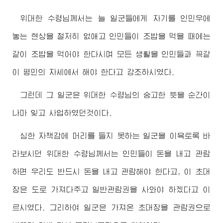
위대한
수령님께서
는 늘 일군들에게 자기를 인민우에
놓는 현상을 철저히 없애고 인민들이 조밥을 먹을 때에는
같이 조밥을 먹어야 한다시며 모든 생활을 인민들과 꼭같
이 평민의 자세에서 해야 한다고 강조하시였다.
그런데 그 일군은
위대한
수령님
의 숭고한 뜻을 순간이
나마 잊고 사업하였던것이다.
심한 자책감에 머리를 들지 못하는 일군을 이윽토록 바
라보시던
위대한
수령님께서
는 인민들이 돈을 내고 관람
하면 우리도 반드시 돈을 내고 관람해야 한다고, 이 초대
장은 도로 가져다주고 일반관람권을 사와야 하겠다고 이
르시였다. 그리하여 일군은 가져온 초대장을 관람권으로