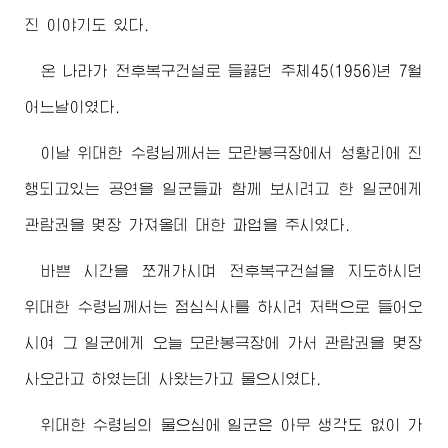
진 이야기도 있다.
온 나라가 전후복구건설로 들끓던 주체45(1956)년 7월
어느날이였다.
이날
위대한
수령님께서
는 모란봉극장에서 성황리에 진
행되고있는 공연을 일군들과 함께 보시려고 한 일군에게
관람권을 몇장 가져올데 대한 과업을 주시였다.
바쁜 시간을 쪼개가시며 전후복구건설을 지도하시던
위대한
수령님께서
는 점심식사를 하시려 저택으로 들어오
시여 그 일군에게 오늘 모란봉극장에 가서 관람권을 몇장
사오라고 하였는데 사왔는가고 물으시였다.
위대한
수령님
의 물으심에 일군은 아무 생각도 없이 가