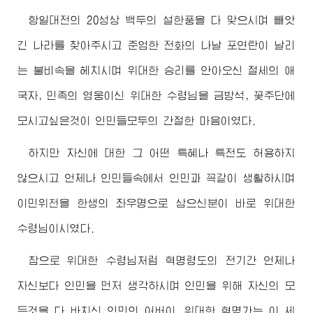
항일대전의 20성상 백두의 설한풍을 다 맞으시며 빼앗
긴 나라를 찾아주시고 준엄한 전화의 나날 포연탄이 날리
는 불비속을 헤치시며
위대한
승리를 안아오신 절세의 애
국자, 민족의 영웅이신
위대한
수령님
을 금방석, 꽃주단에
모시고싶은것이 인민들모두의 간절한 마음이였다.
하지만 자신에 대한 그 어떤 특혜나 특전도 허용하지
않으시고 언제나 인민들속에서 인민과 꼭같이 생활하시며
이민위천을 한생의 좌우명으로 삼으신분이 바로
위대한
수령님
이시였다.
참으로
위대한
수령님
처럼 혁명령도의 전기간 언제나
자신보다 인민을 먼저 생각하시며 인민을 위해 자신의 모
든것을 다 바치신 인민의
어버이
,
위대한
혁명가는 이 세