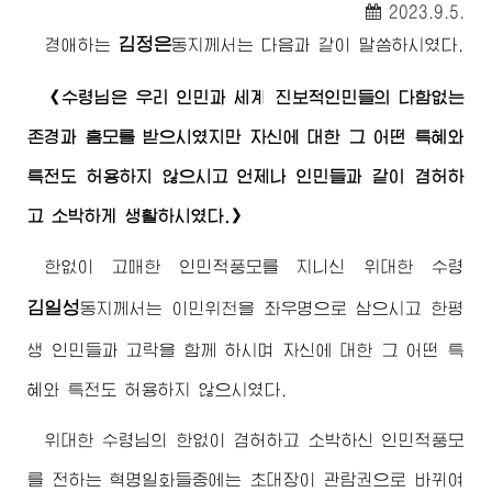
2023.9.5.
김정은
경애하는
동지께서
는 다음과 같이 말씀하시였다.
《
수령님
은 우리 인민과 세계 진보적인민들의 다함없는
존경과 흠모를 받으시였지만 자신에 대한 그 어떤 특혜와
특전도 허용하지 않으시고 언제나 인민들과 같이 겸허하
고 소박하게 생활하시였다.》
한없이 고매한 인민적풍모를 지니신
위대한
수령
김일성
동지께서
는 이민위천을 좌우명으로 삼으시고 한평
생 인민들과 고락을 함께 하시며 자신에 대한 그 어떤 특
혜와 특전도 허용하지 않으시였다.
위대한
수령님
의 한없이 겸허하고 소박하신 인민적풍모
를 전하는 혁명일화들중에는 초대장이 관람권으로 바뀌여