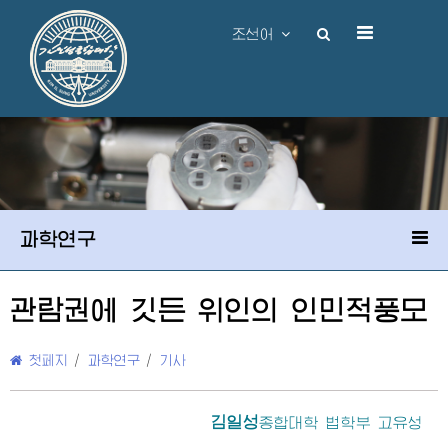
조선어
과학연구
관람권에 깃든 위인의 인민적풍모
첫페지
/
과학연구
/
기사
김일성
종합대학
법학부 고유성