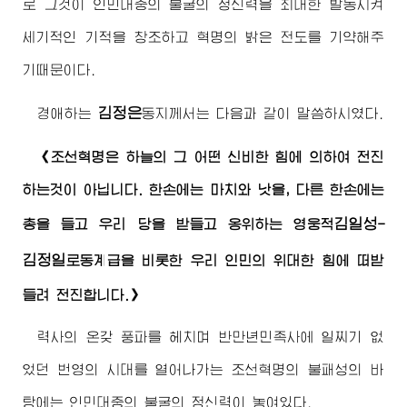
로 그것이 인민대중의 불굴의 정신력을 최대한 발동시켜
세기적인 기적을 창조하고 혁명의 밝은 전도를 기약해주
기때문이다.
김정은
경애하는
동지
께서는 다음과 같이 말씀하시였다.
《조선혁명은 하늘의 그 어떤 신비한 힘에 의하여 전진
하는것이 아닙니다. 한손에는 마치와 낫을, 다른 한손에는
김일성
총을 들고 우리 당을 받들고 옹위하는 영웅적
-
김정일
로동계급을 비롯한 우리 인민의 위대한 힘에 떠받
들려 전진합니다.》
력사의 온갖 풍파를 헤치며 반만년민족사에 일찌기 없
었던 번영의 시대를 열어나가는 조선혁명의 불패성의 바
탕에는 인민대중의 불굴의 정신력이 놓여있다.