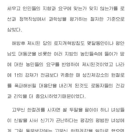
세우고 인민들의 지향과 요구에 맞는가 맞지 않는가를 로
선과 정책작성에서 과학성을 평가하는 철저한 기준으로
삼았다.
해방후 제시된 당의 토지개혁방침도 몇달동안이나 평안
남도 대동군을 비롯한 여러 지방의 농민들속에 들어가 땅
에 대한 농민들의 요구를 반영하여 제시된것이였고 나라
에 1t의 강재가 천금보다 귀중한 때 성진제강소의 원철로
를 폭파해버릴 대용단을 내리게 된것도 로동자들의 건강
과 리익을 더 중요시하였기때문이였다.
고무신 한컬레를 사자면 쌀 두말을 팔아야 하니 녀성들
이 신발을 사서 신기가 곤난하다는 평강의 평범한 녀성에
게 그럼 동무생각에는 고무신 한컬레값을 얼마로 했으면