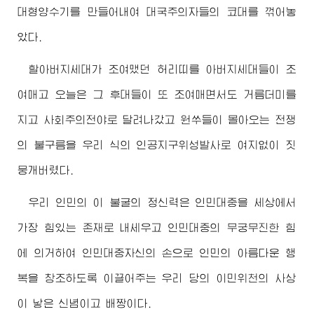
대형양수기를 만들어내여 대국주의자들의 코대를 꺾어놓
았다.
할아버지세대가 조여맸던 허리띠를 아버지세대들이 조
여매고 오늘은 그 후대들이 또 조여매면서도 거름더미를
지고 사회주의전야로 달려나갔고 원쑤들이 몰아오는 전쟁
의 불구름을 우리 식의 인공지구위성발사로 여지없이 짓
뭉개버렸다.
우리 인민의 이 불굴의 정신력은 인민대중을 세상에서
가장 힘있는 존재로 내세우고 인민대중의 무궁무진한 힘
에 의거하여 인민대중자신의 손으로 인민의 아름다운 행
복을 창조하도록 이끌어주는 우리 당의 이민위천의 사상
이 낳은 신념이고 배짱이다.