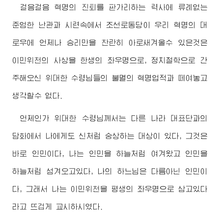
걸음걸음 혁명의 진퇴를 판가리하는 력사에 류례없는
준엄한 난관과 시련속에서 조선로동당이 우리 혁명의 대
로우에 언제나 승리만을 찬란히 아로새겨올수 있은것은
이민위천의 사상을 한생의 좌우명으로, 정치철학으로 간
주해오신 위대한
수령님
들의 불멸의 혁명업적과 떼여놓고
생각할수 없다.
언제인가 위대한
수령님
께서는 다른 나라 대표단과의
담화에서 나에게도 신처럼 숭상하는 대상이 있다, 그것은
바로 인민이다, 나는 인민을 하늘처럼 여겨왔고 인민을
하늘처럼 섬겨오고있다, 나의 하느님은 다름아닌 인민이
다, 그래서 나는 이민위천을 평생의 좌우명으로 삼고있다
라고 뜨겁게 교시하시였다.