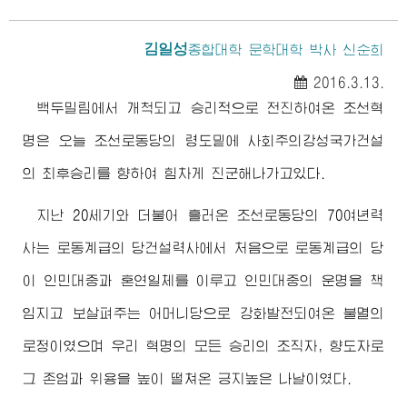
김일성
종합대학 문학대학 박사 신순희
2016.3.13.
백두밀림에서 개척되고 승리적으로 전진하여온 조선혁
명은 오늘 조선로동당의 령도밑에 사회주의강성국가건설
의 최후승리를 향하여 힘차게 진군해나가고있다.
지난 20세기와 더불어 흘러온 조선로동당의 70여년력
사는 로동계급의 당건설력사에서 처음으로 로동계급의 당
이 인민대중과 혼연일체를 이루고 인민대중의 운명을 책
임지고 보살펴주는 어머니당으로 강화발전되여온 불멸의
로정이였으며 우리 혁명의 모든 승리의 조직자, 향도자로
그 존엄과 위용을 높이 떨쳐온 긍지높은 나날이였다.