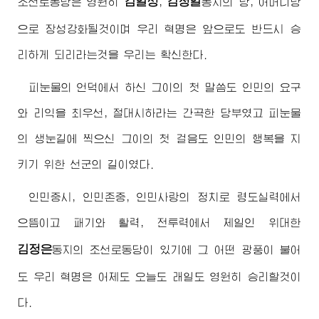
김일성
김정일
조선로동당은 영원히
,
동지
의 당, 어머니당
으로 장성강화될것이며 우리 혁명은 앞으로도 반드시 승
리하게 되리라는것을 우리는 확신한다.
피눈물의 언덕에서 하신 그이의 첫 말씀도 인민의 요구
와 리익을 최우선, 절대시하라는 간곡한 당부였고 피눈물
의 생눈길에 찍으신 그이의 첫 걸음도 인민의 행복을 지
키기 위한 선군의 길이였다.
인민중시, 인민존중, 인민사랑의 정치로 령도실력에서
으뜸이고 패기와 활력, 전투력에서 제일인 위대한
김정은
동지
의 조선로동당이 있기에 그 어떤 광풍이 불어
도 우리 혁명은 어제도 오늘도 래일도 영원히 승리할것이
다.