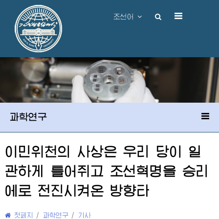
조선어
과학연구
이민위천의 사상은 우리 당이 일
관하게 틀어쥐고 조선혁명을 승리
에로 전진시켜온 방향타
첫페지
/
과학연구
/
기사