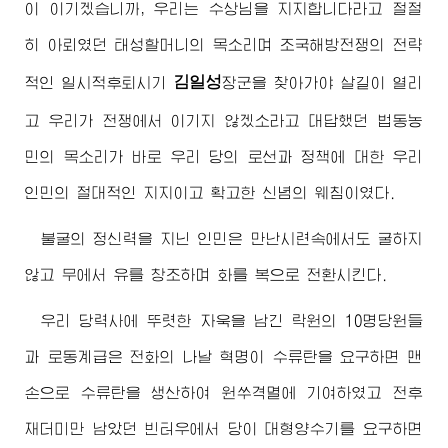
이 이기겠습니까, 우리는 수상님을 지지합니다라고 절절
히 아뢰였던 태성할머니의 목소리며 조국해방전쟁의 전략
김일성
적인 일시적후퇴시기
장군을 찾아가야 살길이 열리
고 우리가 전쟁에서 이기지 않겠소라고 대답했던 법동농
민의 목소리가 바로 우리 당의 로선과 정책에 대한 우리
인민의 절대적인 지지이고 확고한 신념의 웨침이였다.
불굴의 정신력을 지닌 인민은 만난시련속에서도 굴하지
않고 무에서 유를 창조하며 화를 복으로 전환시킨다.
우리 당력사에 뚜렷한 자욱을 남긴 락원의 10명당원들
과 로동계급은 전화의 나날 혁명이 수류탄을 요구하면 맨
손으로 수류탄을 생산하여 원쑤격멸에 기여하였고 전후
재더미만 남았던 빈터우에서 당이 대형양수기를 요구하면