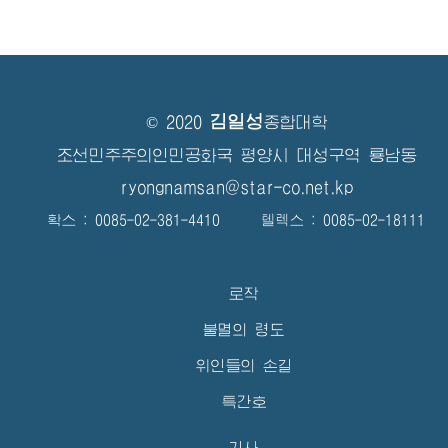
김일성
© 2020
종합대학
조선민주주의인민공화국 평양시 대성구역 룡남동
ryongnamsan@star-co.net.kp
확스 : 0085-02-381-4410 텔렉스 : 0085-02-18111
로작
불멸의 령도
위인들의 손길
특간호
기사