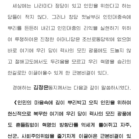
세상에는 나라마다 정당이 있고 인민을 위한다고 하는
당들이 적지 않다. 그러나 창당 첫날부터 인민대중속에
뿌리를 든든히 내리고 인민대중의 리익을 실현하기 위하
여 투쟁하여온 진정한 어머니당은 조선로동당밖에 없으며
바로 여기에 우리 당이 력사의 모진 광풍에도 드놀지 않
고 절해고도에서도 두려움을 모르고 우리 혁명을 승리의
한길로만 이끌어올수 있게 한 근본비결이 있다.
김정은
경애하는
동지
께서는 다음과 같이 말씀하시였다.
《인민의 마음속에 깊이 뿌리박고 오직 인민을 위하여
헌신적으로 복무한 여기에 우리 당이 력사의 모진 광풍에
도 흔들림없이 혁명의 방향타를 억세게 틀어쥐고 자주,
선군, 사회주의위업을 줄기차게 이끌어온 근본비결이 있