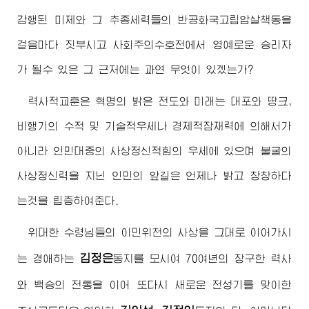
감행된 미제와 그 추종세력들의 반공화국고립압살책동을
걸음마다 짓부시고 사회주의수호전에서 영예로운 승리자
가 될수 있은 그 근저에는 과연 무엇이 있겠는가?
력사적교훈은 혁명의 밝은 전도와 미래는 대포와 땅크,
비행기의 수적 및 기술적우세나 경제적잠재력에 의해서가
아니라 인민대중의 사상정신적힘의 우세에 있으며 불굴의
사상정신력을 지닌 인민의 앞길은 언제나 밝고 창창하다
는것을 립증하여준다.
위대한
수령님
들의 이민위천의 사상을 그대로 이어가시
김정은
는
경애하는
동지
를 모시여 70여년의 장구한 력사
와 백승의 전통을 이어 또다시 새로운 전성기를 맞이한