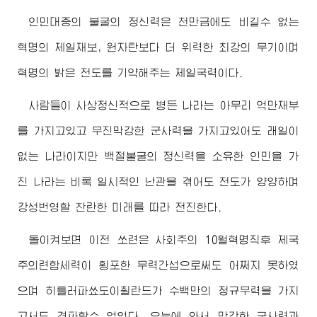
인민대중의 불굴의 정신력은 천만금에도 비길수 없는
혁명의 제일재보, 원자탄보다 더 위력한 최강의 무기이며
혁명의 밝은 전도를 기약해주는 제일국력이다.
사람들이 사상정신적으로 병든 나라는 아무리 억만재부
를 가지고있고 무진막강한 군사력을 가지고있어도 래일이
없는 나라이지만 백절불굴의 정신력을 소유한 인민을 가
진 나라는 비록 일시적인 난관을 겪어도 전도가 양양하며
강성번영할 찬란한 미래를 따라 전진한다.
돌이켜보면 이전 쏘련은 사회주의 10월혁명직후 제국
주의련합세력이 횡포한 무력간섭으로써도 어쩌지 못하였
으며 히틀러파쑈도이췰란드가 수백만의 정규무력을 가지
고서도 격파할수 없었다. 오늘에 와서 막강한 군사력과