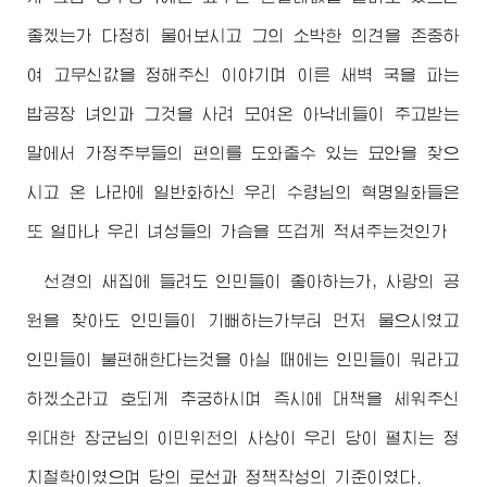
좋겠는가 다정히 물어보시고 그의 소박한 의견을 존중하
여 고무신값을 정해주신 이야기며 이른 새벽 국을 파는
밥공장 녀인과 그것을 사려 모여온 아낙네들이 주고받는
말에서 가정주부들의 편의를 도와줄수 있는 묘안을 찾으
시고 온 나라에 일반화하신 우리
수령님
의 혁명일화들은
또 얼마나 우리 녀성들의 가슴을 뜨겁게 적셔주는것인가
선경의 새집에 들려도 인민들이 좋아하는가, 사랑의 공
원을 찾아도 인민들이 기뻐하는가부터 먼저 물으시였고
인민들이 불편해한다는것을 아실 때에는 인민들이 뭐라고
하겠소라고 호되게 추궁하시며 즉시에 대책을 세워주신
위대한
장군님
의 이민위천의 사상이 우리 당이 펼치는 정
치철학이였으며 당의 로선과 정책작성의 기준이였다.