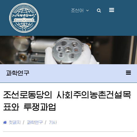
조선어
과학연구
조선로동당의 사회주의농촌건설목
표와 투쟁과업
첫페지
/
과학연구
/
기사