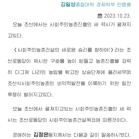
김일성
종합대학
경제학부 안명훈
2023.10.23.
오늘 조선에서는 사회주의농촌진흥의 새 력사가 펼쳐지
고있다.
《사회주의농촌건설의 새로운 승리를 향하여!》라는 조
선로동당이 제시한 구호를 높이 받들고 농촌진흥을 강력
히 다그쳐 나라의 농업을 확고한 상승단계에 올려세우며
조선식사회주의농촌의 비약적발전을 이룩하기 위한 힘찬
투쟁이 벌어지고있다.
오늘 조선에서 펼쳐지고있는 사회주의농촌진흥의 새 력
사는 조선로동당의 사회주의농촌건설목표에 따른것이다.
김정은
경애하는
동지께서
는 다음과 같이 말씀하시였다.