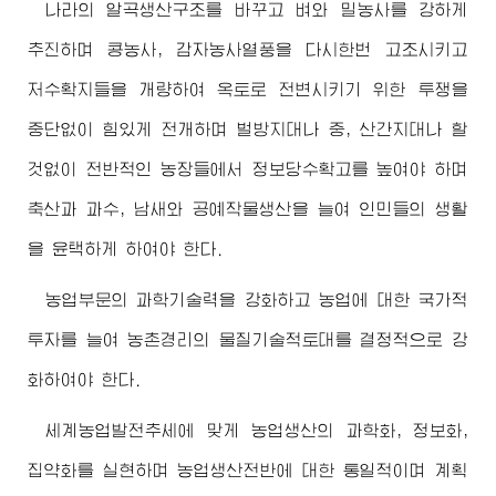
나라의 알곡생산구조를 바꾸고 벼와 밀농사를 강하게
추진하며 콩농사, 감자농사열풍을 다시한번 고조시키고
저수확지들을 개량하여 옥토로 전변시키기 위한 투쟁을
중단없이 힘있게 전개하며 벌방지대나 중, 산간지대나 할
것없이 전반적인 농장들에서 정보당수확고를 높여야 하며
축산과 과수, 남새와 공예작물생산을 늘여 인민들의 생활
을 윤택하게 하여야 한다.
농업부문의 과학기술력을 강화하고 농업에 대한 국가적
투자를 늘여 농촌경리의 물질기술적토대를 결정적으로 강
화하여야 한다.
세계농업발전추세에 맞게 농업생산의 과학화, 정보화,
집약화를 실현하며 농업생산전반에 대한 통일적이며 계획