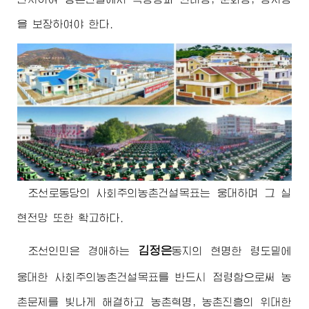
을 보장하여야 한다.
조선로동당의 사회주의농촌건설목표는 웅대하며 그 실
현전망 또한 확고하다.
김정은
조선인민은
경애하는
동지
의 현명한 령도밑에
웅대한 사회주의농촌건설목표를 반드시 점령함으로써 농
촌문제를 빛나게 해결하고 농촌혁명, 농촌진흥의
위대한