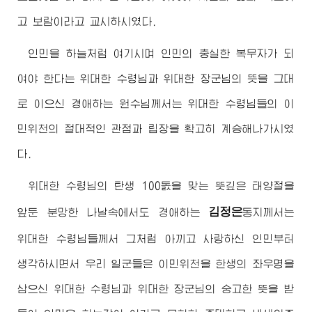
고 보람이라고 교시하시였다.
인민을 하늘처럼 여기시며 인민의 충실한 복무자가 되
여야 한다는
위대한
수령님
과
위대한
장군님
의 뜻을 그대
로 이으신
경애하는
원수님
께서는
위대한
수령님
들의 이
민위천의 절대적인 관점과 립장을 확고히 계승해나가시였
다.
위대한
수령님
의 탄생 100돐을 맞는 뜻깊은 태양절을
김정은
앞둔 분망한 나날속에서도
경애하는
동지
께서는
위대한
수령님
들께서 그처럼 아끼고 사랑하신 인민부터
생각하시면서 우리 일군들은 이민위천을 한생의 좌우명을
삼으신
위대한
수령님
과
위대한
장군님
의 숭고한 뜻을 받