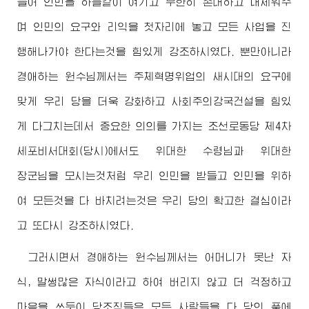
들어 인민을 하늘같이 여기고 무한히 존대하고 내세워주
며 인민의 요구와 리익을 첫자리에 놓고 모든 사업을 진
행해나가야 한다는것을 힘있게 강조하시였다. 뿐만아니라
경애하는
원수님
께서는 주체혁명위업의 새시대의 요구에
맞게 우리 당을 더욱 강화하고 사회주의강국건설을 힘있
게 다그치는데서 중요한 의의를 가지는 조선로동당 제4차
세포비서대회(당시)에서도
위대한
수령님
과
위대한
장군님
을 모시는것처럼 우리 인민을 받들고 인민을 위하
여 모든것을 다 바치려는것은 우리 당의 확고한 결심이라
고 또다시 강조하시였다.
그러시면서
경애하는
원수님
께서는 어머니가 못난 자
식, 말썽많은 자식이라고 하여 버리지 않고 더 걱정하고
마음을 쓰듯이 당조직들은 모든 사람들을 다 당의 품에