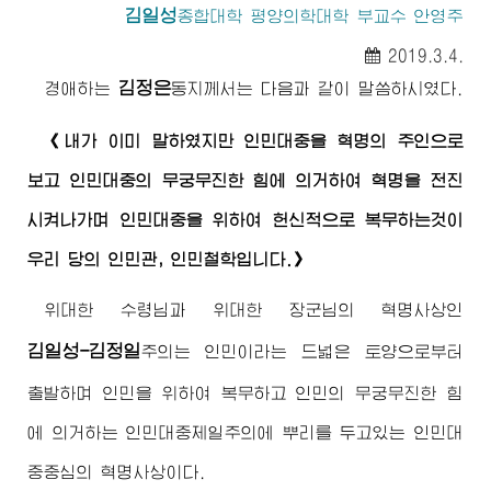
김일성
종합대학
평양의학대학 부교수 안영주
2019.3.4.
김정은
경애하는
동지
께서는 다음과 같이 말씀하시였다.
《내가 이미 말하였지만 인민대중을 혁명의 주인으로
보고 인민대중의 무궁무진한 힘에 의거하여 혁명을 전진
시켜나가며 인민대중을 위하여 헌신적으로 복무하는것이
우리 당의 인민관, 인민철학입니다.》
위대한
수령님
과
위대한
장군님
의 혁명사상인
김일성-김정일
주의
는 인민이라는 드넓은 토양으로부터
출발하며 인민을 위하여 복무하고 인민의 무궁무진한 힘
에 의거하는 인민대중제일주의에 뿌리를 두고있는 인민대
중중심의 혁명사상이다.