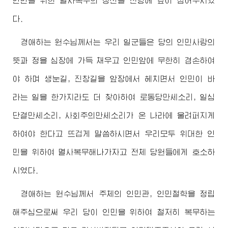
인민을 위한 멸사복무의 정신을 전당에 깊이 심어주시였
다.
경애하는
원수님
께서는 우리 일군들은 당의 인민사랑의
뜻과 정을 심장에 가득 채우고 인민앞에 무한히 겸손하여
야 하며 생눈길, 진창길을 앞장에서 헤치면서 인민이 바
라는 일을 한가지라도 더 찾아하여 로동당만세소리, 일심
단결만세소리, 사회주의만세소리가 온 나라에 울려퍼지게
하여야 한다고 뜨겁게 말씀하시면서 우리모두 위대한 인
민을 위하여 멸사복무해나가자고 전체 당원들에게 호소하
시였다.
경애하는
원수님
께서 주체의 인민관, 인민철학을 정립
해주심으로써 우리 당이 인민을 위하여 철저히 복무하는