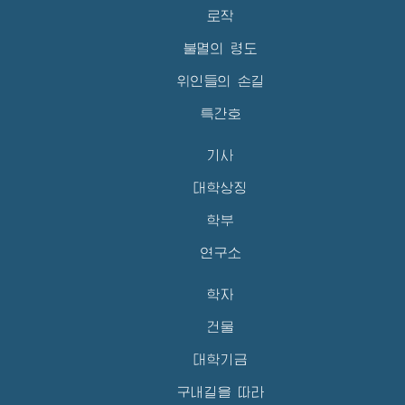
로작
불멸의 령도
위인들의 손길
특간호
기사
대학상징
학부
연구소
학자
건물
대학기금
구내길을 따라