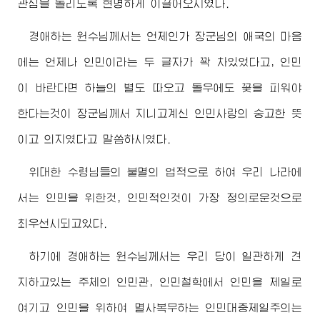
관심을 돌리도록 현명하게 이끌어오시였다.
경애하는
원수님
께서는 언제인가
장군님
의 애국의 마음
에는 언제나 인민이라는 두 글자가 꽉 차있었다고, 인민
이 바란다면 하늘의 별도 따오고 돌우에도 꽃을 피워야
한다는것이
장군님
께서 지니고계신 인민사랑의 숭고한 뜻
이고 의지였다고 말씀하시였다.
위대한
수령님
들의 불멸의 업적으로 하여 우리 나라에
서는 인민을 위한것, 인민적인것이 가장 정의로운것으로
최우선시되고있다.
하기에
경애하는
원수님
께서는 우리 당이 일관하게 견
지하고있는 주체의 인민관, 인민철학에서 인민을 제일로
여기고 인민을 위하여 멸사복무하는 인민대중제일주의는