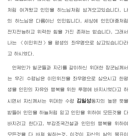
처럼 여겨왔고 인민을 하느님처럼 섬겨오고있습니다, 나
의 하느님은 다름아닌 인민입니다, 세상에 인민대중처럼
전지전능하고 위력한 힘을 가진 존재는 없습니다, 그래서
나는 〈이민위천〉을 평생의 좌우명으로 삼고있습니다라
고 하시였다.
언제인가 일군들과 자리를 같이하신
위대한
장군님
께서
는 우리
수령님
은 이민위천을 좌우명으로 삼으시고 한평
생을 인민의 자유와 행복을 위한 투쟁에 바치시였다고 하
김일성
시면서 자신께서는
위대한
수령
동지
의 높은 뜻을
받들어 인민을 하늘처럼 믿고 인민을 위하여 모든것을 다
바치려고 한다고, 부강조국건설과 인민의 행복을 위하여
모든것을 다 바쳐 일하는것, 이것이 자신의 삶의 목표이