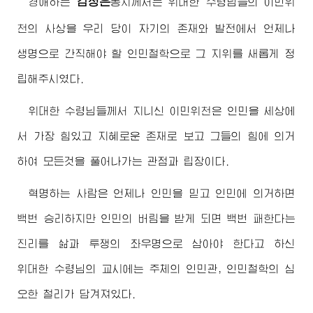
김정은
경애하는
동지
께서는
위대한
수령님
들의 이민위
천의 사상을 우리 당이 자기의 존재와 발전에서 언제나
생명으로 간직해야 할 인민철학으로 그 지위를 새롭게 정
립해주시였다.
위대한
수령님
들께서 지니신 이민위천은 인민을 세상에
서 가장 힘있고 지혜로운 존재로 보고 그들의 힘에 의거
하여 모든것을 풀어나가는 관점과 립장이다.
혁명하는 사람은 언제나 인민을 믿고 인민에 의거하면
백번 승리하지만 인민의 버림을 받게 되면 백번 패한다는
진리를 삶과 투쟁의 좌우명으로 삼아야 한다고 하신
위대한
수령님
의 교시에는 주체의 인민관, 인민철학의 심
오한 철리가 담겨져있다.