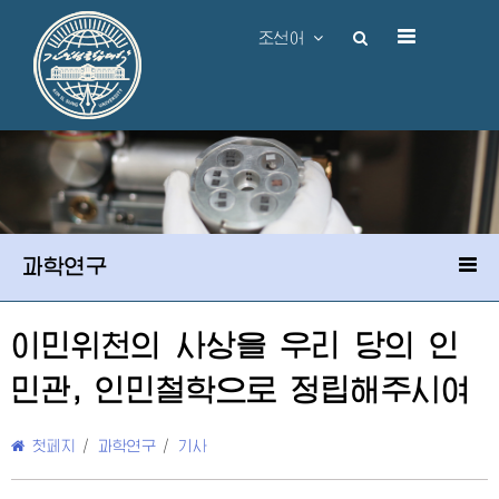
조선어
과학연구
이민위천의 사상을 우리 당의 인
민관, 인민철학으로 정립해주시여
첫페지
/
과학연구
/
기사