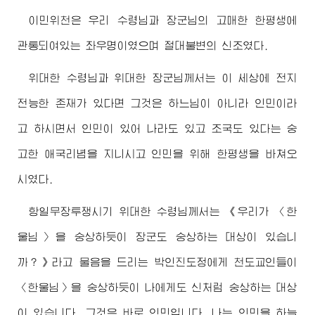
이민위천은 우리
수령님
과
장군님
의 고매한 한평생에
관통되여있는 좌우명이였으며 절대불변의 신조였다.
위대한
수령님
과
위대한
장군님
께서는 이 세상에 전지
전능한 존재가 있다면 그것은 하느님이 아니라 인민이라
고 하시면서 인민이 있어 나라도 있고 조국도 있다는 숭
고한 애국리념을 지니시고 인민을 위해 한평생을 바쳐오
시였다.
항일무장투쟁시기
위대한
수령님
께서는 《우리가 〈한
울님〉을 숭상하듯이 장군도 숭상하는 대상이 있습니
까？》라고 물음을 드리는 박인진도정에게 천도교인들이
〈한울님〉을 숭상하듯이 나에게도 신처럼 숭상하는 대상
이 있습니다, 그것은 바로 인민입니다, 나는 인민을 하늘