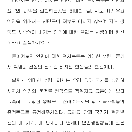
경애하는
원수님
께서는 인민에 대한 멸사복무는 인민의
요구와 리익을 실현하는것을 최대의 중대사로 내세우고
인민을 위해서는 천만금의 재부도 아끼지 않으며 지어 생
명도 서슴없이 바치는 인민에 대한 끝없는 사랑이며 헌신
이라고 말씀하시였다.
돌이켜보면 인민에 대한 멸사복무는
위대한
수령님
들께
서 혁명과 건설의 전기간 바치신 헌신중의 헌신이다.
일찌기
위대한
수령님
께서는 우리 당과 국가를 창건하
시면서 인민의 운명을 전적으로 책임지고 그들에게 보다
유족하고 문명한 생활을 마련해주는것을 당과 국가활동의
총적목표로 규정해주시였다. 그리고 당과 국가가 혁명발
전의 매 시기, 매 단계마다 언제나 인민생활향상에 깊은