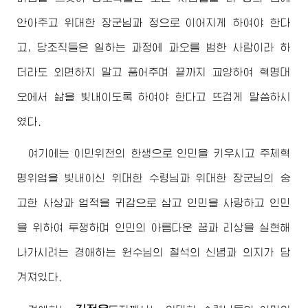
안아주고
위대한
장군님
과 정으로 이어지게 하여야 한다
고, 당조직들은 일하는 과정에 과오를 범한 사람이라 하
더라도 외면하지 말고 품어주며 끝까지 교양하여 혁명대
오에서 삶을 빛내이도록 하여야 한다고 뜨겁게 말씀하시
였다.
여기에는 이민위천의 한생으로 인민을 키우시고 주체혁
명위업을 빛내이신
위대한
수령님
과
위대한
장군님
의 숭
고한 사상과 업적을 귀감으로 삼고 인민을 사랑하고 인민
을 위하여 투쟁하며 인민의 아름다운 꿈과 리상을 실현해
나가시려는
경애하는
원수님
의 철석의 신념과 의지가 담
겨져있다.