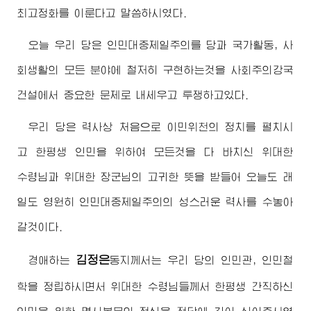
최고정화를 이룬다고 말씀하시였다.
오늘 우리 당은 인민대중제일주의를 당과 국가활동, 사
회생활의 모든 분야에 철저히 구현하는것을 사회주의강국
건설에서 중요한 문제로 내세우고 투쟁하고있다.
우리 당은 력사상 처음으로 이민위천의 정치를 펼치시
고 한평생 인민을 위하여 모든것을 다 바치신
위대한
수령님
과
위대한
장군님
의 고귀한 뜻을 받들어 오늘도 래
일도 영원히 인민대중제일주의의 성스러운 력사를 수놓아
갈것이다.
김정은
경애하는
동지
께서는 우리 당의 인민관, 인민철
학을 정립하시면서
위대한
수령님
들께서 한평생 간직하신