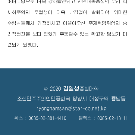
어머니당으로 더욱 강화발전되고 인민대중중심의 우리 식
사회주의의 우월성이 더욱 남김없이 발휘되여
위대한
수령님
들께서 개척하시고 이끌어오신 주체혁명위업의 승
리적전진을 보다 힘있게 추동할수 있는 확고한 담보가 마
련되게 되였다.
김일성
© 2020
종합대학
조선민주주의인민공화국 평양시 대성구역 룡남동
ryongnamsan@star-co.net.kp
확스 : 0085-02-381-4410 텔렉스 : 0085-02-18111