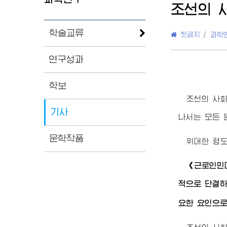
조선의 
학술교류
첫페지
/
과학
연구성과
학보
조선의 사
기사
나서는 모든 
문학작품
위대한
령
《근로인민
적으로 단결하
요한 요인으로