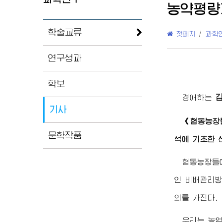
농약평량
학술교류
첫페지
/
과학
연구성과
학보
경애하는
기사
《협동농장
문학작품
석에 기초한 
협동농장들
인 비배관리방
의를 가진다.
우리는 농업