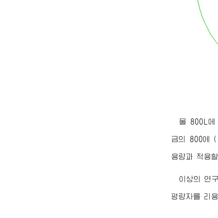
물 800L
금의 800에 
용량과 적용할
이상의 연
평량자를 리용