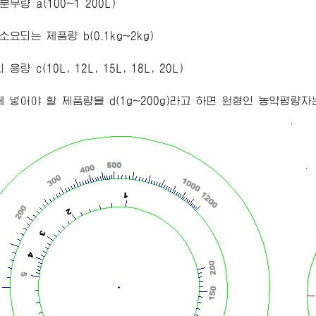
분무량 a(100~1 200L)
소요되는 제품량 b(0.1kg~2kg)
용량 c(10L, 12L, 15L, 18L, 20L)
에 넣어야 할 제품량을 d(1g~200g)라고 하면 원형인 농약평량