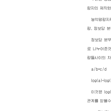
량자의 제작원
농약평량자제
량, 정보당 
정보당 분무
로 나누어준것
량들사이의 차
a/b=c/d
log(a)-log(
이것은 lo
관계를 얻을수