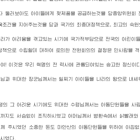
 다 둘러보아도 아이들에게 젖제품을 공급하는것을 당중앙위원회 
육조건을 지어주는것을 당과 국가의 최중대정책으로,
최고
의 숙원
나라가 어려움을 겪고있는 시기에 국가적부담으로 전국의 어린이
정책으로 수립할데 대하여 토의한 전원회의의 결정은 만사람을 
여! 이것은 우리 혁명의 전 력사에 관통되여있는 숭고한 정신이다
령님
과
위대한
장군님께서
는 일찌기 아이들을 나라의 왕으로 내세
쟁의 그 어려운 시기에도
위대한
수령님께서
는 아동단원들을 사랑
까지도 서슴없이 조직하시였고 어머님께서 병환속에서 삵빨래와
께 주시였던 소중한 돈도 마안산의 아동단원들을 위하여 아낌
시였다.