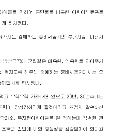
 아이들을 위하여 콩단물을 비롯한 어린이식료품을
리게 하시였다.
내여가시는
경애하는
총비서동지
의 후대사랑, 미래사
의 방방곡곡에 궁궐같은 애육원, 양육원을 지어주시
껏 펼치도록 해주신
경애하는
총비서동지
께서는 오
끓어번지게 하시였다.
먹고 무럭무럭 자라나면 앞으로 20년, 30년후에는
 국력이 장성강화되게 될것이라고 뜨겁게 말씀하신
탁아소, 유치원어린이들을 잘 먹이는데 각별한 관
 조국과 인민에 대한 충실성을 검증받아야 한다고