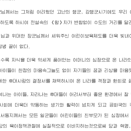
군님께서
는 그처럼 어려웠던 고난의 행군, 강행군시기에도 우리
하도록 하시여 전설속의 《왕》차가 변함없이 수도의 거리를 달
령님
과
위대한
장군님께서
세워주신 어린이보육제도를 더욱 빛
정녕 끝이 없다.
수록 자식을 더욱 억세게 품어안는 어머니의 심정으로 온 나라
아이들이 한점의 마음속그늘도 없이 자기들의 꿈과 리상을 마음
대한
후대사랑의 결정서를 채택하시여 온 나라를 격정과 환희로 
여나는 아이들, 자라나는 후대들이 어려서부터 좋은 환경에서 잘 
사회에 더욱더 약동하는 생기와 활력이 넘치게 되고 공화국의
비서동지
께서는 모든 일군들이 어린이들의 친부모가 된 심정에서 
당의 육아정책관철에 실질적으로 이바지하는것으로써 당과 혁명,