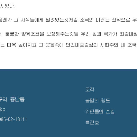
시였다.
장래가 그 자식들에게 달려있는것처럼 조국의 미래는 전적으로 우
게 훌륭한 양육조건을 보장해주는것을 우리 당과 국가가 최중대
는 더욱 높아지고 그 웃음속에 인민대중중심의 사회주의 내 조국
로작
구역 룡남동
불멸의 령도
kp
위인들의 손길
5-02-18111
특간호