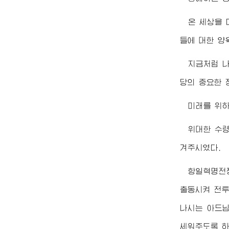
온 세상을
들에 대한 양
지금처럼 
당의 중요한 
미래를 위하
위대한
수
겨주시였다.
항일혁명전
출동시켜 전투
나시는 아드님
세워주도록 하