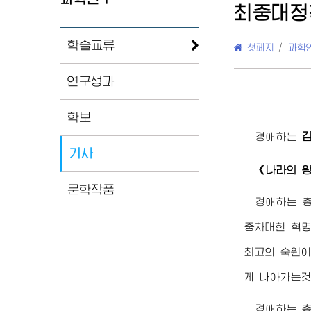
최중대정
학술교류
첫페지
/
과학
연구성과
학보
경애하는
기사
《나라의 왕
문학작품
경애하는
중차대한 혁명
최고
의 숙원
게 나아가는것
경애하는