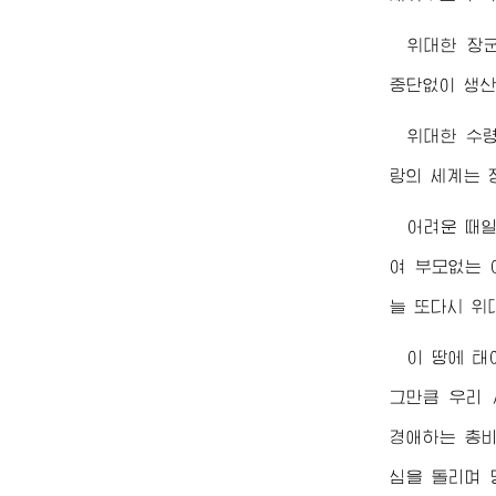
위대한
장
중단없이 생산
위대한
수
랑의 세계는 
어려운 때일
여 부모없는 
늘 또다시
위
이 땅에 태
그만큼 우리 
경애하는
총
심을 돌리며 