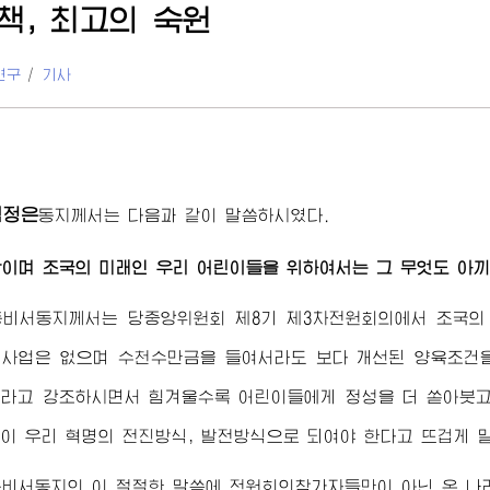
책,
최고
의 숙원
연구
/
기사
김정은
동지
께서는 다음과 같이 말씀하시였다.
이며 조국의 미래인 우리 어린이들을 위하여서는 그 무엇도 아끼
총비서동지
께서는 당중앙위원회 제8기 제3차전원회의에서 조국의
사업은 없으며 수천수만금을 들여서라도 보다 개선된 양육조건
이라고 강조하시면서 힘겨울수록 어린이들에게 정성을 더 쏟아붓고
이 우리 혁명의 전진방식, 발전방식으로 되여야 한다고 뜨겁게 
총비서동지
의 이 절절한 말씀에 전원회의참가자들만이 아닌 온 나