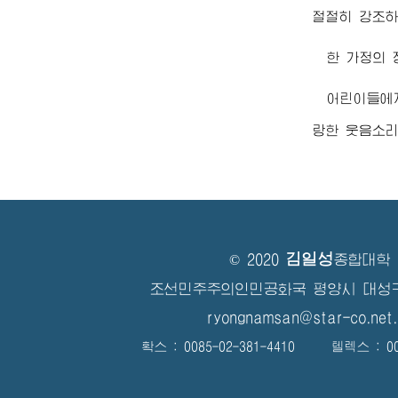
절절히 강조하
한 가정의 
어린이들에
랑한 웃음소리
김일성
© 2020
종합대학
조선민주주의인민공화국 평양시 대성
ryongnamsan@star-co.net.
확스 : 0085-02-381-4410 텔렉스 : 008