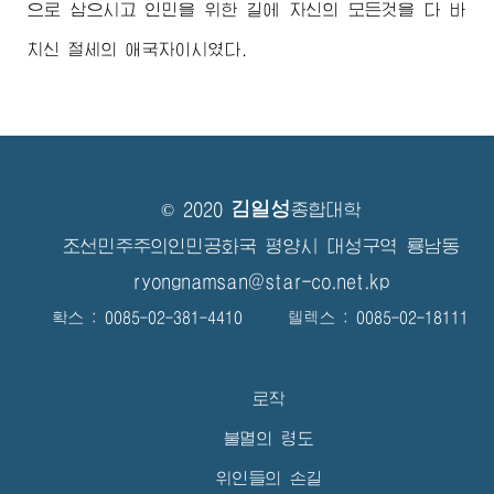
으로 삼으시고 인민을 위한 길에 자신의 모든것을 다 바
치신 절세의 애국자이시였다.
김일성
© 2020
종합대학
조선민주주의인민공화국 평양시 대성구역 룡남동
ryongnamsan@star-co.net.kp
확스 : 0085-02-381-4410 텔렉스 : 0085-02-18111
로작
불멸의 령도
위인들의 손길