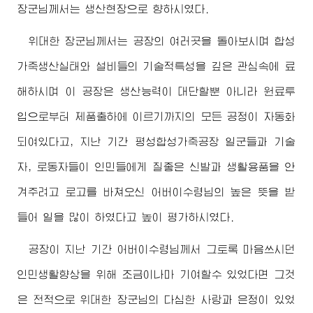
장군님께서
는 생산현장으로 향하시였다.
위대한
장군님께서
는 공장의 여러곳을 돌아보시며 합성
가죽생산실태와 설비들의 기술적특성을 깊은 관심속에 료
해하시며 이 공장은 생산능력이 대단할뿐 아니라 원료투
입으로부터 제품출하에 이르기까지의 모든 공정이 자동화
되여있다고, 지난 기간 평성합성가죽공장 일군들과 기술
자, 로동자들이 인민들에게 질좋은 신발과 생활용품을 안
겨주려고 로고를 바쳐오신
어버이수령님
의 높은 뜻을 받
들어 일을 많이 하였다고 높이 평가하시였다.
공장이 지난 기간
어버이수령님께서
그토록 마음쓰시던
인민생활향상을 위해 조금이나마 기여할수 있었다면 그것
은 전적으로
위대한
장군님
의 다심한 사랑과 은정이 있었