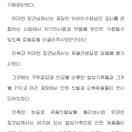
기때문이였다.
위대한
장군님께서
는 공장이
어버이수령님
의 교시를 관
철하는 사업에서 자기의사명과 역할을 원만히 수행할수
있도록 걸음걸음 이끌어주시였던것이다.
이윽고
위대한
장군님께서
는 제품견본실로 걸음을 옮기
시였다.
그곳에는 구두겉감과 안감을 비롯한 합성가죽들과 그것
을 가지고 여러 공장에서 만든 신발과 피복제품들이 전시
되여있었다.
만족한 눈길로 제품진렬실을 둘러보시며
위대한
장군님께서
는 여기에 있는 합성가죽으로 만든 제품들이