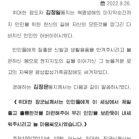
2022.9.26.
김정일
위대한
령도자
동지
는 혁명생애의 마지막순간까
지 인민을 위한 헌신의 길에 자신의 모든것을 깡그리 다
바치신 인민의
어버이
이시였다.
인민들에게 질좋은 신발과 생활용품을 안겨주시려고 불
편하신 몸으로 현지지도의 길을 이어가신 그 눈물겨운 로
고의 자욱은 평성합성가죽공장에도 새겨져있다.
김정은
경애하는
동지
께서는 다음과 같이 말씀하시였다.
《
위대한
장군님께서
는 인민들에게 이 세상에서 제일
좋고 훌륭한것을 마련해주어 우리 인민을 보란듯이 내세
워주시려고 늘 마음써오시였습니다.》
주체100(2011)년 10월 어느날
위대한
장군님께서
는