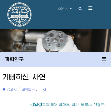
조선어
과학연구
기뻐하신 사연
첫페지
/
과학연구
/
기사
김일성
종합대학
법학부 박사 부교수 신명근