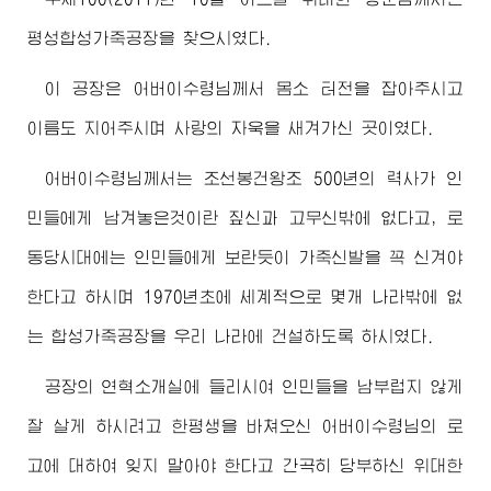
평성합성가죽공장을 찾으시였다.
이 공장은
어버이수령님께서
몸소 터전을 잡아주시고
이름도 지어주시며 사랑의 자욱을 새겨가신 곳이였다.
어버이수령님께서
는 조선봉건왕조 500년의 력사가 인
민들에게 남겨놓은것이란 짚신과 고무신밖에 없다고, 로
동당시대에는 인민들에게 보란듯이 가죽신발을 꼭 신겨야
한다고 하시며 1970년초에 세계적으로 몇개 나라밖에 없
는 합성가죽공장을 우리 나라에 건설하도록 하시였다.
공장의 연혁소개실에 들리시여 인민들을 남부럽지 않게
잘 살게 하시려고 한평생을 바쳐오신
어버이수령님
의 로
고에 대하여 잊지 말아야 한다고 간곡히 당부하신
위대한