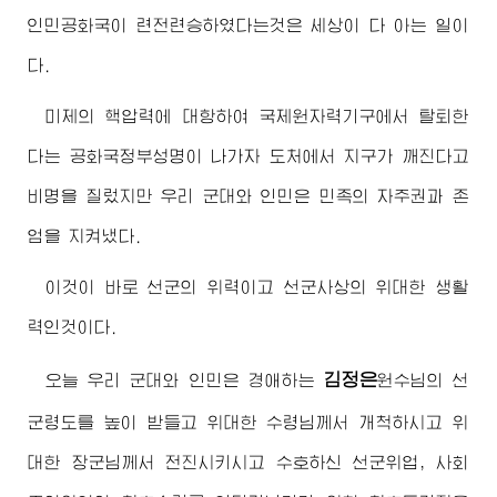
인민공화국이 련전련승하였다는것은 세상이 다 아는 일이
다.
미제의 핵압력에 대항하여 국제원자력기구에서 탈퇴한
다는 공화국정부성명이 나가자 도처에서 지구가 깨진다고
비명을 질렀지만 우리 군대와 인민은 민족의 자주권과 존
엄을 지켜냈다.
이것이 바로 선군의 위력이고 선군사상의 위대한 생활
력인것이다.
김정은
오늘 우리 군대와 인민은
경애하는
원수님
의 선
군령도를 높이 받들고 위대한
수령님
께서 개척하시고 위
대한
장군님
께서 전진시키시고 수호하신 선군위업, 사회