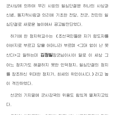
군사상에 의하여 우리 사회의 일심단결은 하나의 사상과
신념, 동지적사랑과 의리에 기초한 전당, 전군, 전민의 일
심단결로 새로운 높이에서 공고발전되였다.
하기에 한 정치학교수는 《조선국민들은 자기 령도자를
아버지로 부르고 당을 어머니라 부르며 <그대 없이 난 못
김정일
산다>고 말하는데
장군님이시야 말로 이 세상 그
어느 정치가도 해결하지 못한 인덕정치, 일심단결의 정치
를 창조하신 위대한 정치가, 희세의 위인이시다.》라고 높
이 격찬하였다.
선군의 기치밑에 군사강국의 위용도 힘있게 떨쳐지고있
다.