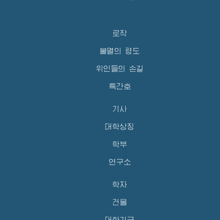
로작
불멸의 령도
위인들의 손길
특간호
기사
대학상징
학부
연구소
학자
건물
대학기금