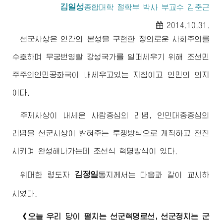
김일성
종합대학 철학부 박사 부교수 김춘근
2014.10.31.
선군사상은 인간의 본성을 구현한 정의로운 사회주의를
수호하며 무궁번영할 강성국가를 일떠세우기 위해 조선민
주주의인민공화국이 내세우고있는 지침이고 인민의 의지
이다.
주체사상이 내세운 사람중심의 리념, 인민대중중심의
리념을 선군사상이 밝혀주는 투쟁방식으로 개척하고 전진
시키며 완성해나가는데 조선식 혁명방식이 있다.
김정일
위대한 령도자
동지
께서는 다음과 같이 교시하
시였다.
《오늘 우리 당이 펼치는 선군혁명로선, 선군정치는 군