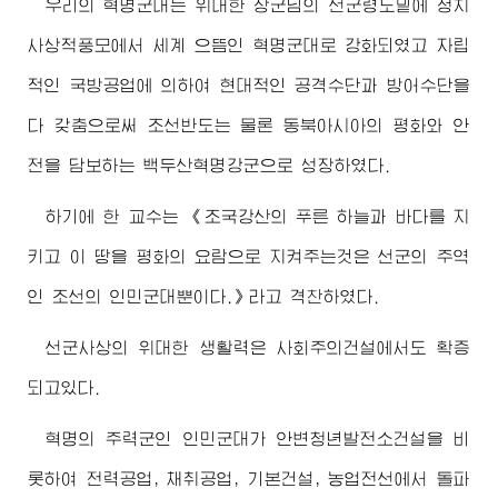
우리의 혁명군대는 위대한
장군님
의 선군령도밑에 정치
사상적풍모에서 세계 으뜸인 혁명군대로 강화되였고 자립
적인 국방공업에 의하여 현대적인 공격수단과 방어수단을
다 갖춤으로써 조선반도는 물론 동북아시아의 평화와 안
전을 담보하는 백두산혁명강군으로 성장하였다.
하기에 한 교수는 《조국강산의 푸른 하늘과 바다를 지
키고 이 땅을 평화의 요람으로 지켜주는것은 선군의 주역
인 조선의 인민군대뿐이다.》라고 격찬하였다.
선군사상의 위대한 생활력은 사회주의건설에서도 확증
되고있다.
혁명의 주력군인 인민군대가 안변청년발전소건설을 비
롯하여 전력공업, 채취공업, 기본건설, 농업전선에서 돌파