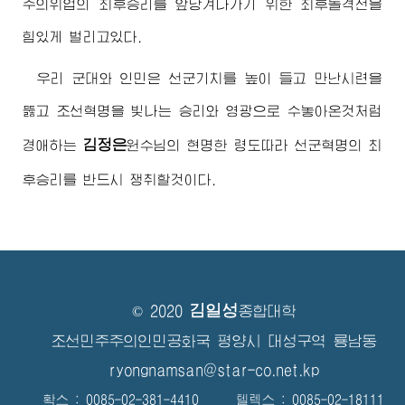
주의위업의 최후승리를 앞당겨나가기 위한 최후돌격전을
힘있게 벌리고있다.
우리 군대와 인민은 선군기치를 높이 들고 만난시련을
뚫고 조선혁명을 빛나는 승리와 영광으로 수놓아온것처럼
김정은
경애하는
원수님
의 현명한 령도따라 선군혁명의 최
후승리를 반드시 쟁취할것이다.
김일성
© 2020
종합대학
조선민주주의인민공화국 평양시 대성구역 룡남동
ryongnamsan@star-co.net.kp
확스 : 0085-02-381-4410 텔렉스 : 0085-02-18111