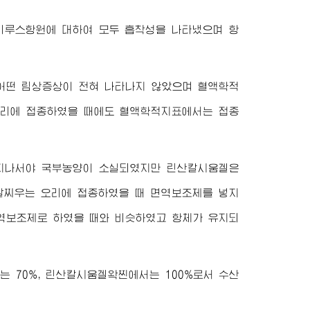
의 비루스항원에 대하여 모두 흡착성을 나타냈으며 항
 어떤 림상증상이 전혀 나타나지 않았으며 혈액학적
 오리에 접종하였을 때에도 혈액학적지표에서는 접종
일지나서야 국부농양이 소실되였지만 린산칼시움겔은
살찌우는 오리에 접종하였을 때 면역보조제를 넣지
역보조제로 하였을 때와 비슷하였고 항체가 유지되
 70%, 린산칼시움겔왁찐에서는 100%로서 수산