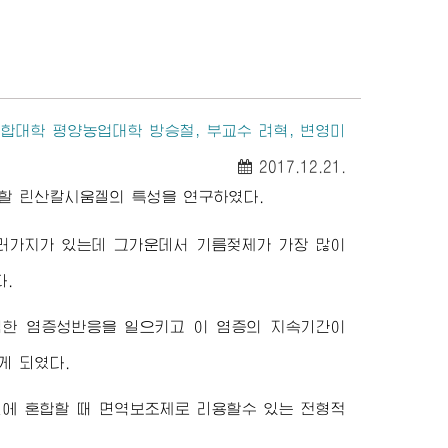
종합대학
평양농업대학 방승철, 부교수 려혁, 변영미
2017.12.21.
 린산칼시움겔의 특성을 연구하였다.
여러가지가 있는데 그가운데서 기름젖제가 가장 많이
.
한 염증성반응을 일으키고 이 염증의 지속기간이
게 되였다.
번에 혼합할 때 면역보조제로 리용할수 있는 전형적