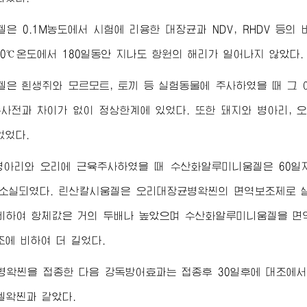
은 0.1M농도에서 시험에 리용한 대장균과 NDV, RHDV 등
30℃온도에서 180일동안 지나도 항원의 해리가 일어나지 않았다.
은 흰생쥐와 모르모트, 토끼 등 실험동물에 주사하였을 때 그
사전과 차이가 없이 정상한계에 있었다. 또한 돼지와 병아리,
없었다.
 병아리와 오리에 근육주사하였을 때 수산화알루미니움겔은 60
 소실되였다. 린산칼시움겔은 오리대장균병왁찐의 면역보조제로 
비하여 항체값은 거의 두배나 높았으며 수산화알루미니움겔을 면
조에 비하여 더 길었다.
왁찐을 접종한 다음 강독방어효과는 접종후 30일후에 대조에서는
겔왁찐과 같았다.