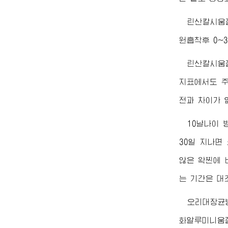
린산칼시움겔
원흡착후 0~
린산칼시움겔
지표에서도 주
전과 차이가 
10날나이
30일 지나면
않은 왁찐에 
는 기간은 대
오리대장균병
화알루미니움