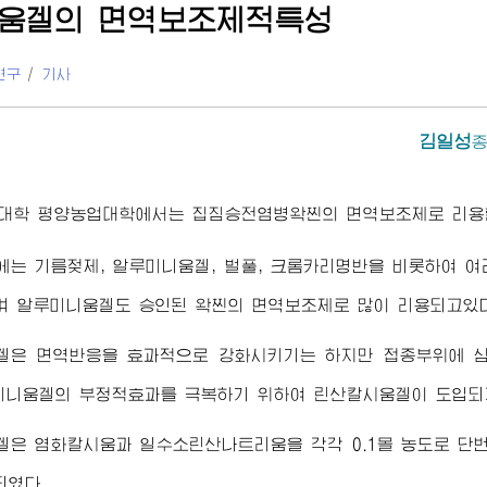
움겔의 면역보조제적특성
연구
/
기사
김일성
대학
평양농업대학에서는 집짐승전염병왁찐의 면역보조제로 리용할
는 기름젖제, 알루미니움겔, 벌풀, 크롬카리명반을 비롯하여 
 알루미니움겔도 승인된 왁찐의 면역보조제로 많이 리용되고있다
겔은 면역반응을 효과적으로 강화시키기는 하지만 접종부위에 심
미니움겔의 부정적효과를 극복하기 위하여 린산칼시움겔이 도입되
은 염화칼시움과 일수소린산나트리움을 각각 0.1몰 농도로 단
되였다.