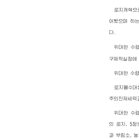
토지개혁으
어봤으며 하
다.
위대한
수
구체적실정에 
위대한
수
토지몰수대
주의잔재세력
위대한
수
의 토지, 5
과 부림소, 