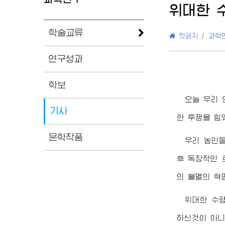
위대한
학술교류
첫페지
/
과학
연구성과
학보
오늘 우리 
기사
한 투쟁을 힘
문학작품
우리 농민
후 독창적인
의 불멸의 혁
위대한
수
하신것이 아니