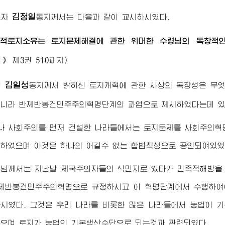
김정일
도자
동지
께서는 다음과 같이 교시하시였다.
적토지소유는 토지문제해결에 관한
위대한
수령님
의 독창적
집》
제3권 510페지)
김일성
령
동지
께서 밝히신 토지개혁에 관한 사상의 독창성은 무
아니라 반제반봉건민주주의혁명단계의 과업으로 제시하였다는데 있
나 사회주의를 먼저 건설한 나라들에서는 토지문제를 사회주의혁
하였으며 이것은 하나의 어길수 없는 합법칙성으로 공인되여있었
령님께서
는 지난날 제국주의자들의 식민지로 있다가 민족적해방을 
제반봉건민주주의혁명으로 규정하시고 이 혁명단계에서 수행하여
시였다. 그것은 우리 나라를 비롯한 많은 나라들에서 농업이 
으며 토지가 농업의 기본생산수단으로 되는것과 관련되였다.