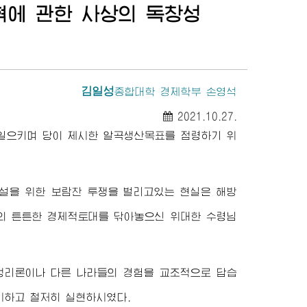
에 관한 사상의 독창성
김일성
종합대학
경제학부 손영석
2021.10.27.
 일으키며 당이 제시한 알곡생산목표를 점령하기 위
설을 위한 보람찬 투쟁을 벌리고있는 현실은 해방
의 튼튼한 경제적토대를 닦아놓으신
위대한
수령님
성리론이나 다른 나라들의 경험을 교조적으로 답습
시하고 철저히 실현하시였다.