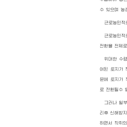
수 있으며 농
근로농민적
근로농민적
전환을 전제로
위대한
수
여된 토지가 
문에 토지가 
로 전환될수 
그러나 일
리후 신해방지
하면서 착취의