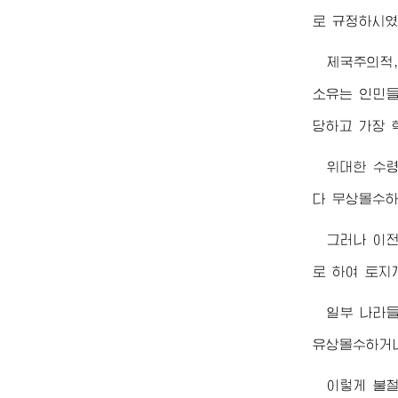
로 규정하시였
제국주의적,
소유는 인민들
당하고 가장 
위대한
수
다 무상몰수하
그러나 이
로 하여 토지
일부 나라
유상몰수하거나
이렇게 불