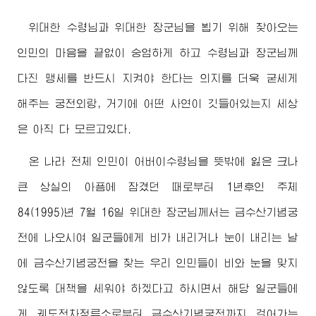
위대한
수령님
과
위대한
장군님
을 뵙기 위해 찾아오는
인민의 마음을 끝없이 숭엄하게 하고
수령님
과
장군님
께
다진 맹세를 반드시 지켜야 한다는 의지를 더욱 굳세게
해주는 궁전외랑, 거기에 어떤 사연이 깃들어있는지 세상
은 아직 다 모르고있다.
온 나라 전체 인민이
어버이
수령님
을 뜻밖에 잃은 크나
큰 상실의 아픔에 잠겼던 때로부터 1년후인 주체
84(1995)년 7월 16일
위대한
장군님께서
는 금수산기념궁
전에 나오시여 일군들에게 비가 내리거나 눈이 내리는 날
에 금수산기념궁전을 찾는 우리 인민들이 비와 눈을 맞지
않도록 대책을 세워야 하겠다고 하시면서 해당 일군들에
게 궤도전차정류소로부터 금수산기념궁전까지 걸어가는