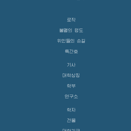
로작
불멸의 령도
위인들의 손길
특간호
기사
대학상징
학부
연구소
학자
건물
대학기금