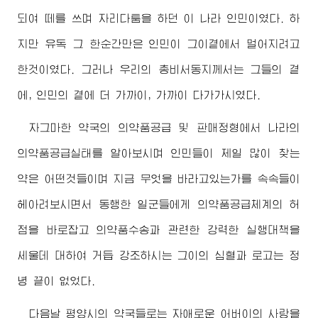
되여 떼를 쓰며 자리다툼을 하던 이 나라 인민이였다. 하
지만 유독 그 한순간만은 인민이 그이곁에서 멀어지려고
한것이였다. 그러나 우리의
총비서동지
께서는 그들의 곁
에, 인민의 곁에 더 가까이, 가까이 다가가시였다.
자그마한 약국의 의약품공급 및 판매정형에서 나라의
의약품공급실태를 알아보시며 인민들이 제일 많이 찾는
약은 어떤것들이며 지금 무엇을 바라고있는가를 속속들이
헤아려보시면서 동행한 일군들에게 의약품공급체계의 허
점을 바로잡고 의약품수송과 관련한 강력한 실행대책을
세울데 대하여 거듭 강조하시는 그이의 심혈과 로고는 정
녕 끝이 없었다.
다음날 평양시의 약국들로는 자애로운
어버이
의 사랑을