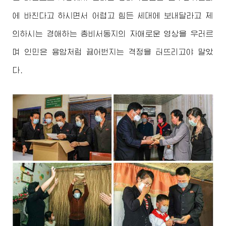
에 바친다고 하시면서 어렵고 힘든 세대에 보내달라고 제
의하시는
경애하는
총비서동지
의 자애로운 영상을 우러르
며 인민은 용암처럼 끓어번지는 격정을 터뜨리고야 말았
다.