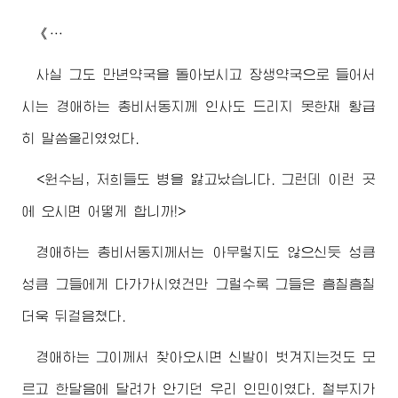
《…
사실 그도 만년약국을 돌아보시고 장생약국으로 들어서
시는
경애하는
총비서동지
께 인사도 드리지 못한채 황급
히 말씀올리였었다.
<
원수님
, 저희들도 병을 앓고났습니다. 그런데 이런 곳
에 오시면 어떻게 합니까!>
경애하는
총비서동지
께서는 아무렇지도 않으신듯 성큼
성큼 그들에게 다가가시였건만 그럴수록 그들은 흠칠흠칠
더욱 뒤걸음쳤다.
경애하는
그이께서 찾아오시면 신발이 벗겨지는것도 모
르고 한달음에 달려가 안기던 우리 인민이였다. 철부지가