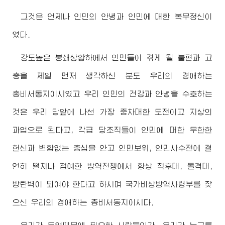
그것은 언제나 인민의 안녕과 인민에 대한 복무정신이
였다.
강도높은 봉쇄상황하에서 인민들이 겪게 될 불편과 고
충을 제일 먼저 생각하신 분도 우리의
경애하는
총비서동지
이시였고 우리 인민의 건강과 안녕을 수호하는
것은 우리 당앞에 나선 가장 중차대한 도전이고 지상의
과업으로 된다고, 각급 당조직들이 인민에 대한 무한한
헌신과 변함없는 충심을 안고 인민보위, 인민사수전에 결
연히 떨쳐나 첨예한 방역전쟁에서 항상 척후대, 돌격대,
방탄벽이 되여야 한다고 하시며 국가비상방역사령부를 찾
으신 우리의
경애하는
총비서동지
이시다.