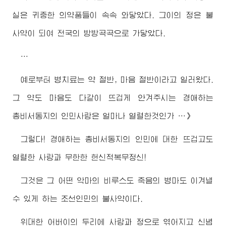
실은 귀중한 의약품들이 속속 와닿았다. 그이의 정은 불
사약이 되여 전국의 방방곡곡으로 가닿았다.
…
예로부터 병치료는 약 절반, 마음 절반이라고 일러왔다.
그 약도 마음도 다같이 뜨겁게 안겨주시는
경애하는
총비서동지
의 인민사랑은 얼마나 열렬한것인가 …》
그렇다!
경애하는
총비서동지
의 인민에 대한 뜨겁고도
열렬한 사랑과 무한한 헌신적복무정신!
그것은 그 어떤 악마의 비루스도 죽음의 병마도 이겨낼
수 있게 하는 조선인민의 불사약이다.
위대한
어버이
의 두리에 사랑과 정으로 엮어지고 신념