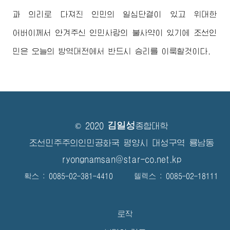
과 의리로 다져진 인민의 일심단결이 있고
위대한
어버이께서
안겨주신 인민사랑의 불사약이 있기에 조선인
민은 오늘의 방역대전에서 반드시 승리를 이룩할것이다.
김일성
© 2020
종합대학
조선민주주의인민공화국 평양시 대성구역 룡남동
ryongnamsan@star-co.net.kp
확스 : 0085-02-381-4410 텔렉스 : 0085-02-18111
로작