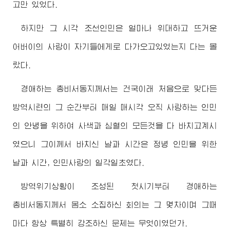
고만 있었다.
하지만 그 시각 조선인민은 얼마나 위대하고 뜨거운
어버이
의 사랑이 자기들에게로 다가오고있었는지 다는 몰
랐다.
경애하는
총비서동지
께서는 건국이래 처음으로 맞다든
방역시련의 그 순간부터 매일 매시각 오직 사랑하는 인민
의 안녕을 위하여 사색과 심혈의 모든것을 다 바치고계시
였으니 그이께서 바치신 날과 시간은 정녕 인민을 위한
날과 시간, 인민사랑의 일각일초였다.
방역위기상황이 조성된 첫시기부터
경애하는
총비서동지
께서 몸소 소집하신 회의는 그 몇차이며 그때
마다 항상 특별히 강조하신 문제는 무엇이였던가.