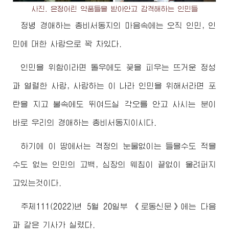
사진. 은정어린 약품들을 받아안고 감격해하는 인민들
정녕
경애하는
총비서동지
의 마음속에는 오직 인민, 인
민에 대한 사랑으로 꽉 차있다.
인민을 위함이라면 돌우에도 꽃을 피우는 뜨거운 정성
과 열렬한 사랑, 사랑하는 이 나라 인민을 위해서라면 포
탄을 지고 불속에도 뛰여드실 각오를 안고 사시는 분이
바로 우리의
경애하는
총비서동지
이시다.
하기에 이 땅에서는 격정의 눈물없이는 들을수도 적을
수도 없는 인민의 고백, 심장의 웨침이 끝없이 울려퍼지
고있는것이다.
주체111(2022)년 5월 20일부 《로동신문》에는 다음
과 같은 기사가 실렸다.