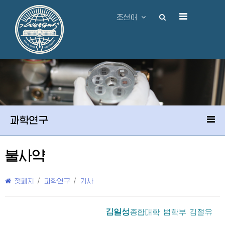
조선어
과학연구
불사약
첫페지
/
과학연구
/
기사
김일성
종합대학
법학부 김철유