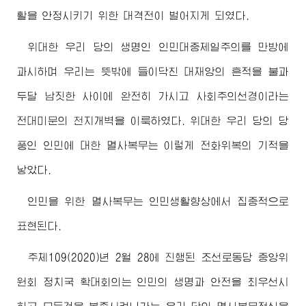
활을 안정시키기 위한 대격전이 벌어지게 되였다.
위대한
우리 당의 생명인 인민대중제일주의를 만방에
과시하며 우리는 뜻밖에 들이닥친 대재앙의 흔적을 불과
두달 남짓한 사이에 완전히 가시고 사회주의선경이라는
전대미문의 천지개벽을 이룩하였다.
위대한
우리 당의 당
풍인 인민에 대한 멸사복무는 이렇게 전화위복의 기적을
낳았다.
인민을 위한 멸사복무는 인민생활향상에서 집중적으로
표현된다.
주체109(2020)년 2월 28에 진행된 조선로동당 중앙위
원회 정치국 확대회의는 인민의 생명과 안전을 최우선시