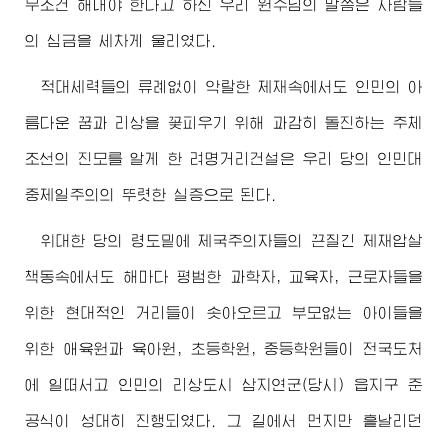
무조건 해내야 한다고 하신 우리
원수님
의 말씀은 사람들
의 심금을 세차게 울리였다.
적대세력들의 류례없이 악랄한 제재속에서도 인민의 아
름다운 꿈과 리상을 꽃피우기 위해 과감히 돌진하는 주체
조선의 진모를 알게 한 려명거리건설은 우리 당의 인민대
중제일주의의 뚜렷한 실증으로 된다.
위대한
당의 령도밑에 제국주의자들의 끈질긴 제재압살
책동속에서도 해마다 평범한 과학자, 교육자, 근로자들을
위한 현대적인 거리들이 솟아오르고 부모없는 아이들을
위한 애육원과 육아원, 초등학원, 중등학원들이 전국도처
에 일떠서고 인민의 리상도시 삼지연군(당시) 읍지구 준
공식이 성대히 진행되였다. 그 길에서 먼지만 흩날리던