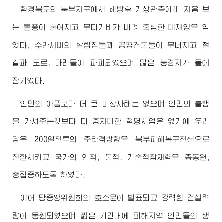
함경북도의 북부지구에서 해방후 기상관측이래 처음 보
는 돌풍이 불어치고 무더기비가 내려 혹심한 대재앙을 입
었다. 수만세대의 살림집들과 공공건물들이 무너지고 철
길과 도로, 다리들이 파괴되였으며 많은 농경지가 물에
잠기였다.
인민의 아픔보다 더 큰 비상사태는 없으며 인민의 불행
을 가셔주는것보다 더 중차대한 혁명사업은 없기에 우리
당은 200일전투의 주타격방향을 북부피해복구전선으로
전환시키고 국가의 인적, 물적, 기술적잠재력을 총동원,
총집중하도록 하였다.
이어 당중앙위원회의 호소문이 발표되고 강력한 건설력
량이 동원되였으며 짧은 기간내에 피해지역 인민들의 생