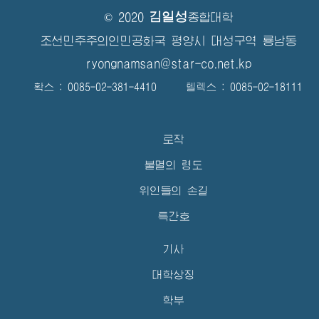
김일성
© 2020
종합대학
조선민주주의인민공화국 평양시 대성구역 룡남동
ryongnamsan@star-co.net.kp
확스 : 0085-02-381-4410 텔렉스 : 0085-02-18111
로작
불멸의 령도
위인들의 손길
특간호
기사
대학상징
학부