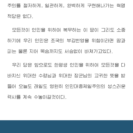
주의를 철저하게, 일관하게, 완벽하게 구현해나가는 혁명
적당은 없다.
모든것이 인민을 위하여 복무하는 이 땅이 그리도 소중
하기에 우리 인민은 조국의 부강번영을 위함이라면 땀과
피는 물론 지어 목숨까지도 서슴없이 바쳐가고있다.
우리 당은 앞으로도 한평생 인민을 위하여 모든것을 다
바치신
위대한
수령님
과
위대한
장군님
의 고귀한 뜻을 받
들어 오늘도 래일도 영원히 인민대중제일주의의 성스러운
력사를 계속 수놓아갈것이다.