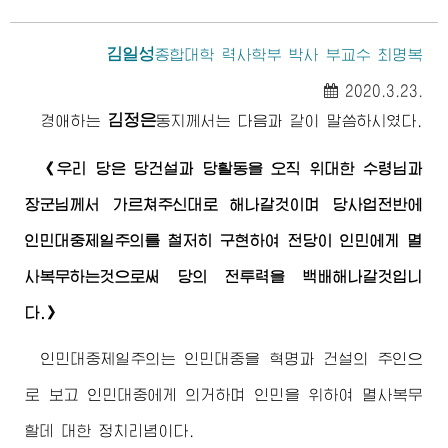
김일성
종합대학
력사학부 박사 부교수 최명복
2020.3.23.
김정은
경애하는
동지
께서는 다음과 같이 말씀하시였다.
《우리 당은 당건설과 당활동을 오직
위대한
수령님
과
장군님께서
가르쳐주신대로 해나갈것이며 당사업전반에
인민대중제일주의를 철저히 구현하여 전당이 인민에게 멸
사복무하는것으로써 당의 전투력을 백배해나갈것입니
다.》
인민대중제일주의는 인민대중을 혁명과 건설의 주인으
로 보고 인민대중에게 의거하며 인민을 위하여 멸사복무
할데 대한 정치리념이다.