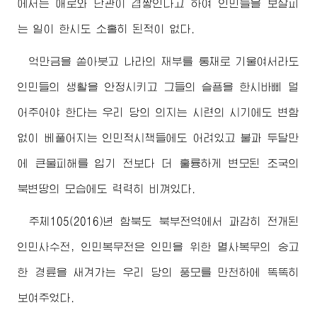
에서는 애로와 난관이 겹쌓인다고 하여 인민들을 보살피
는 일이 한시도 소홀히 된적이 없다.
억만금을 쏟아붓고 나라의 재부를 통채로 기울여서라도
인민들의 생활을 안정시키고 그들의 슬픔을 한시바삐 덜
어주어야 한다는 우리 당의 의지는 시련의 시기에도 변함
없이 베풀어지는 인민적시책들에도 어려있고 불과 두달만
에 큰물피해를 입기 전보다 더 훌륭하게 변모된 조국의
북변땅의 모습에도 력력히 비껴있다.
주체105(2016)년 함북도 북부전역에서 과감히 전개된
인민사수전, 인민복무전은 인민을 위한 멸사복무의 숭고
한 경륜을 새겨가는 우리 당의 풍모를 만천하에 똑똑히
보여주었다.