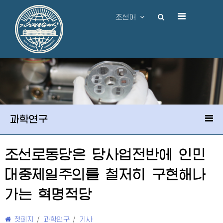
조선어
과학연구
조선로동당은 당사업전반에 인민
대중제일주의를 철저히 구현해나
가는 혁명적당
첫페지
/
과학연구
/
기사