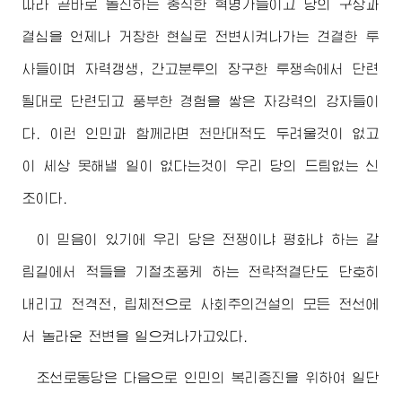
따라 곧바로 돌진하는 충직한 혁명가들이고 당의 구상과
결심을 언제나 거창한 현실로 전변시켜나가는 견결한 투
사들이며 자력갱생, 간고분투의 장구한 투쟁속에서 단련
될대로 단련되고 풍부한 경험을 쌓은 자강력의 강자들이
다. 이런 인민과 함께라면 천만대적도 두려울것이 없고
이 세상 못해낼 일이 없다는것이 우리 당의 드팀없는 신
조이다.
이 믿음이 있기에 우리 당은 전쟁이냐 평화냐 하는 갈
림길에서 적들을 기절초풍케 하는 전략적결단도 단호히
내리고 전격전, 립체전으로 사회주의건설의 모든 전선에
서 놀라운 전변을 일으켜나가고있다.
조선로동당은 다음으로 인민의 복리증진을 위하여 일단