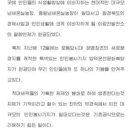
곳에 인민들의 식생활향상에 이바지하는 현대적인 대규모
남새온실농장, 중평남새온실농장이 일떠서고 함경북도의
경제사업과 인민생활에 크게 이바지하게 될 어랑천발전소
의 팔향언제가 완공되였다.
특히 지난해 12월에는 로동당시대 문명창조의 새로운
경지를 개척한 특색있는 인민봉사기지 양덕온천문화휴양
지가 완공되여 우리 인민들에게 또 하나의 기쁨을 안겨주
고있다.
적대세력들의 가혹한 제재와 봉쇄로 하여 생존한다는것
자체가 기적이라고 할수 있는 최악의 역경속에서 이런 대
규모의 인민봉사기지가 일떠섰다는것은 기존공식으로는
리해하기 힘든 일이다.