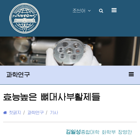
조선어
과학연구
효능높은 뼈대사부활제들
첫페지
/
과학연구
/
기사
김일성
종합대학 화학부 장영만