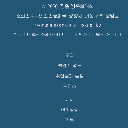
김일성
© 2020
종합대학
조선민주주의인민공화국 평양시 대성구역 룡남동
ryongnamsan@star-co.net.kp
확스 : 0085-02-381-4410 텔렉스 : 0085-02-18111
로작
불멸의 령도
위인들의 손길
특간호
기사
대학상징
학부