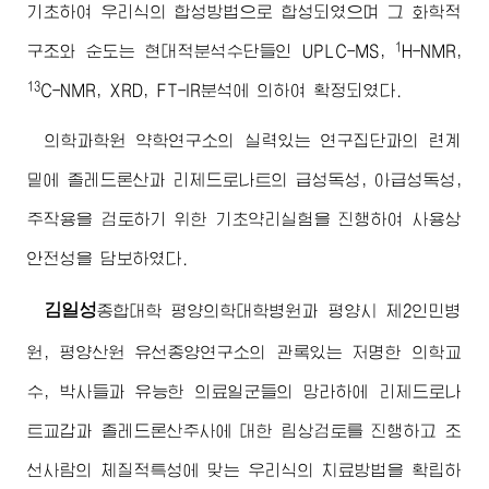
기초하여 우리식의 합성방법으로 합성되였으며 그 화학적
1
구조와 순도는 현대적분석수단들인 UPLC-MS,
H-NMR,
13
C-NMR, XRD, FT-IR분석에 의하여 확정되였다.
의학과학원 약학연구소의 실력있는 연구집단과의 련계
밑에 졸레드론산과 리제드로나트의 급성독성, 아급성독성,
주작용을 검토하기 위한 기초약리실험을 진행하여 사용상
안전성을 담보하였다.
김일성
종합대학 평양의학대학병원과 평양시 제2인민병
원, 평양산원 유선종양연구소의 관록있는 저명한 의학교
수, 박사들과 유능한 의료일군들의 망라하에 리제드로나
트교갑과 졸레드론산주사에 대한 림상검토를 진행하고 조
선사람의 체질적특성에 맞는 우리식의 치료방법을 확립하