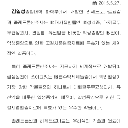
2015.5.27.
김일성
종합대학 화학부에서 개발한 리제드로나트교갑
과 졸레드론산주사는 뼈대사질환들인 뼈성김증, 대퇴골두
무균성괴사, 관절염, 유선암을 비롯한 악성종양의 뼈전이,
악성종양으로 인한 고칼시움혈증치료에 특효가 있는 세계
적인 약품이다.
특히 졸레드론산주사는 지금까지 세계적으로 개발되여
림상실천에 쓰이고있는 뼈흡수억제제들중에서 약리활성이
가장 강한 약물들중의 하나로서 대퇴골두무균성괴사, 유
선암을 비롯한 악성종양의 뼈전이, 악성종양으로 인한 고
칼시염혈증치료에 특효가 있는 우수한 약물이다.
졸레드론산과 리제드로나트는 우리식의 기술과 원료에