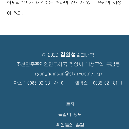
력제일주의가 새겨주는 력사의 진리가 있고 승리의 뢰성
이 있다.
김일성
© 2020
종합대학
조선민주주의인민공화국 평양시 대성구역 룡남동
ryongnamsan@star-co.net.kp
확스 : 0085-02-381-4410 텔렉스 : 0085-02-18111
로작
불멸의 령도
위인들의 손길