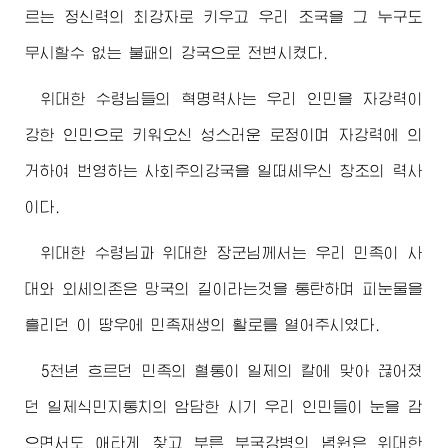
르는 정신력의 최강자로 키우고 우리 조국을 그 누구도
무시할수 없는 불패의 강국으로 전변시켰다.
위대한
수령님
들의 혁명력사는 우리 인민을 자강력이
강한 인민으로 키워오신 성스러운 로정이며 자강력에 의
거하여 번영하는 사회주의강국을 일떠세우신 창조의 력사
이다.
위대한
수령님
과
위대한
장군님께서
는 우리 민족이 사
대와 외세의존은 망국의 길이라는것을 통탄하며 피눈물을
흘리던 이 땅우에 민족재생의 활로를 열어주시였다.
5천년 흐르던 민족의 혈통이 일제의 칼에 맞아 끊어졌
던 일제식민지통치의 암담한 시기 우리 인민들이 눈을 감
으면서도 애타게 찾고 부른 부국강병의 념원은
위대한