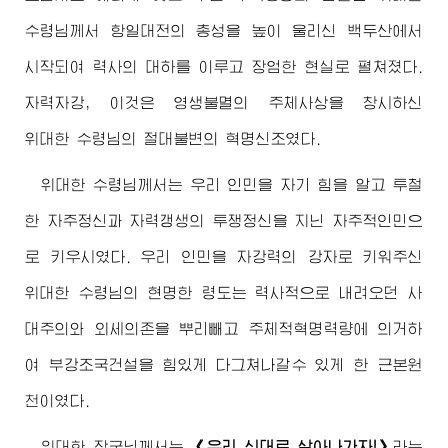
수령님께서
항일대전의 총성을 높이 울리신 백두산에서
시작되여 력사의 대하를 이루고 장엄한 현실로 펼쳐졌다.
자력자강, 이것은 영생불멸의 주체사상을 창시하신
위대한
수령님
의 절대불변의 혁명신조였다.
위대한
수령님께서
는 우리 인민을 자기 힘을 알고 투철
한 자주정신과 자력갱생의 투쟁정신을 지닌 자주적인민으
로 키우시였다. 우리 인민을 자강력의 강자로 키워주신
위대한
수령님
의 현명한 령도는 력사적으로 내려오던 사
대주의와 외세의존을 뿌리빼고 주체적혁명력량에 의거하
여 부강조국건설을 힘있게 다그쳐나갈수 있게 한 근본원
천이였다.
위대한
장군님께서
는
《우리 식대로 살아나가자!》
라는