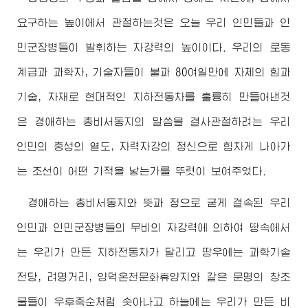
요구하는 높이에서 관철하는것은 오늘 우리 인민들과 인
민군장병들이 발휘하는 자강력의 높이이다. 우리의 로동
계급과 과학자, 기술자들이 불과 80여일만에 자체의 힘과
기술, 자재로 현대적인 지하전동차를 훌륭히 만들어낸것
은
경애하는
총비서동지의 말씀을 결사관철하려는 우리
인민의 충성의 열도, 자력자강의 정신으로 힘차게 나아가
는 조선이 어떤 기적을 낳는가를 뚜렷이 보여주었다.
경애하는
총비서동지와 뜻과 정으로 굳게 결속된 우리
인민과 인민군장병들의 무비의 자강력에 의하여 땅속에서
는 우리가 만든 지하전동차가 달리고 땅우에는 과학기술
전당, 려명거리, 양덕온천문화휴양지와 같은 문명의 창조
물들이 우후죽순처럼 솟아나고 하늘에는 우리가 만든 비