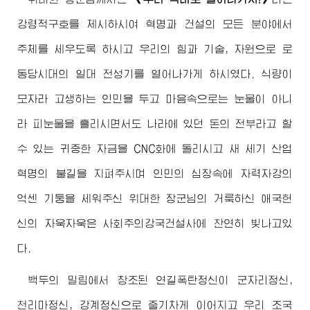
강령적구호를 제시하시여 혁명과 건설의 모든 분야에서
주체를 세우도록 하시고 우리의 힘과 기술, 자원으로 로
동당시대의 일대 전성기를 열어나가게 하시였다. 식량이
모자라 고생하는 인민을 두고 마음속으로는 눈물이 아니
라 피눈물을 흘리시면서도 나라에 있던 돈의 전부라고 할
수 있는 귀중한 자금을 CNC화에 돌리시고 새 세기 산업
혁명의 불길을 지펴주시며 인민의 심장속에 자력자강의
억센 기둥을 세워주신
위대한
장군님
의 거룩하신 애국헌
신의 자욱자욱은 사회주의강국건설사에 찬연히 빛나고있
다.
백두의 밀림에서 창조된 연길폭탄정신이 군자리정신,
천리마정신, 강계정신으로 줄기차게 이어지고 우리 조국