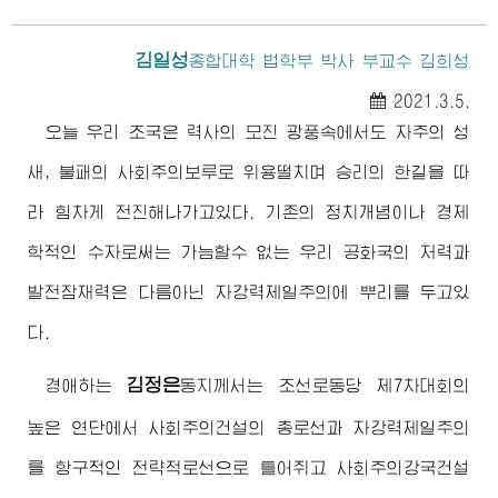
김일성
종합대학
법학부 박사 부교수 김희성
2021.3.5.
오늘 우리 조국은 력사의 모진 광풍속에서도 자주의 성
새, 불패의 사회주의보루로 위용떨치며 승리의 한길을 따
라 힘차게 전진해나가고있다. 기존의 정치개념이나 경제
학적인 수자로써는 가늠할수 없는 우리 공화국의 저력과
발전잠재력은 다름아닌 자강력제일주의에 뿌리를 두고있
다.
김정은
경애하는
동지
께서는 조선로동당 제7차대회의
높은 연단에서 사회주의건설의 총로선과 자강력제일주의
를 항구적인 전략적로선으로 틀어쥐고 사회주의강국건설