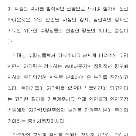
이 백승의 력사를 법칙적인 전통으로 새기며 힘차게 전진
하여온것은 우리 인민을 사상의 강자, 정신력의 강자로
키우신
위대한
수령님
들의 현명한 령도의 빛나는 결실이
다.
위대한
수령님
들께서 키워주시고 굳세게 다져주신 우리
인민의 자강력은
경애하는
총비서동지의 정력적인 령도에
의하여 무진막강한 힘으로 분출하여 온 누리를 진감하고
있다. 혁명가들이 자강력을 잃으면 식물인간이 되고만다
는 고귀한 철리를 가르쳐주시고 전체 인민들과 인민군장
병들에게 자강력제일주의의 보검을 안겨주신분이 우리의
경애하는
총비서동지이시다.
당중앙의 구상과 결심을 당에서 정해준 시간에, 당에서