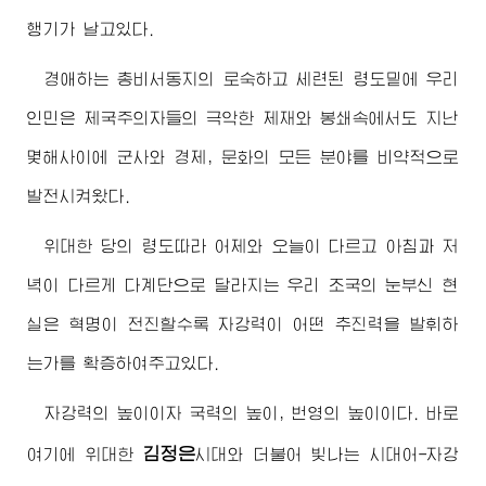
행기가 날고있다.
경애하는
총비서동지의 로숙하고 세련된 령도밑에 우리
인민은 제국주의자들의 극악한 제재와 봉쇄속에서도 지난
몇해사이에 군사와 경제, 문화의 모든 분야를 비약적으로
발전시켜왔다.
위대한
당의 령도따라 어제와 오늘이 다르고 아침과 저
녁이 다르게 다계단으로 달라지는 우리 조국의 눈부신 현
실은 혁명이 전진할수록 자강력이 어떤 추진력을 발휘하
는가를 확증하여주고있다.
자강력의 높이이자 국력의 높이, 번영의 높이이다. 바로
김정은
여기에
위대한
시대와 더불어 빛나는 시대어-자강