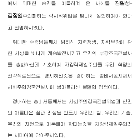
김일성
에서
위대한
승리를 이룩하며 온 사회를
-
김정일
주의화
하는 력사적위업을 빛나게 실현하여야 한다
고 천명하시였다.
위대한
수령님
들께서 밝히신 자력갱생, 자력부강에 관
한 사상을 빛나게 계승발전시키고 우리의 부강조국건설사
를 총화하신데 기초하여 자강력제일주의를 우리 혁명의
전략적로선으로 명시하신것은
경애하는
총비서동지께서
사회주의강국건설사에 쌓아올리신 불멸의 업적이다.
경애하는
총비서동께서는 사회주의강국건설위업과 인민
의 아름다운 꿈과 리상을 반드시 우리의 힘, 우리의 기술,
우리의 자원으로 이룩해야 한다는것을 자강력제일주의라
는 시대어에 담아주시였다.