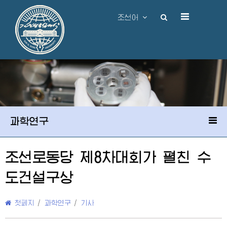
조선어
과학연구
조선로동당 제8차대회가 펼친 수
도건설구상
첫페지
/
과학연구
/
기사