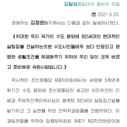
김일성
종합대학
철학부 위철
2021.5.20.
김정은
경애하는
동지
께서는 다음과 같이 말씀하시였다.
《
위대한
우리 국가의 수도 평양에 5만세대의 현대적인
살림집을 건설하는것은 수도시민들에게 보다 안정되고 문
명한 생활조건을 제공해주기 위하여 우리 당이 크게 벼르
고 준비해온 숙원사업입니다.》
력사적인 조선로동당 제8차대회에서는 새로운 5개년계
획기간 수도 평양에 조선로동당의 숭고한 이민위천의 리
념과 주체적건축미학사상이 응축된 5만세대 살림집건설을
발기하고 그 실현을 위한 전략적과업들을 천명하였다. 이
과업관철을 위하여 당중앙위원회 제8기 제2차전원회의에