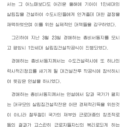
서는 그 어느때보다도 어려운 올해에 기어이 1만세대의
살림집을 건설하여 수도시민들에게 안겨줄데 대한 결정을
채택하였으며 이를 위한 실제적인 대책들을 강구하였다.
그리하여 지난 3월 23일
경애하는
총비서동지
를 모시
고 평양시 1만세대 살림집건설착공식이 진행되였다.
경애하는
총비서동지
께서는 수도건설력사에 또 하나의
력사적리정표를 새기게 될 대건설전투 착공식에 참석하시
여 뜻깊은 연설을 하시였다.
경애하는
총비서동지
께서는 연설에서 당과 국가가 펼치
는 대규모의 살림집건설작전은 어떤 경제적리득을 위한것
이 아니라 철두철미 국가의 재부와 근로대중의 창조적로
동의 결과가 고스란히 근로자들자신의 복리로되게 하는