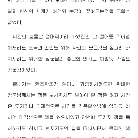
의 낮과 밤을 수없이 보내신
위대한
장군님
의 무한한 정
열과 헌신의 세계가 어려와 눈굽이 젖어드는것을 금할수
없었다.
시간의 흐름은 절대적이라 하였건만 그 절대를 뛰여넘
어서라도 조국과 인민을 위해 자신의 모든것을 깡그리 바
치시려는
위대한
장군님
의 숭고한 의지는 이렇듯 가슴뜨
거운것이였다.
흘러가는 한초한초가 얼마나 귀중하시였으면
위대한
장군님께서
는 책을 보시면서도 보아야 할 책은 많고 시간
은 모자라니 립체적으로 시간을 리용할수밖에 없다고 하
시며 대각선으로 책을 읽으시였고 단번에 두가지 책을 독
서하기도 하시고 현지지도의 길을 떠나시면서 큼직한 책