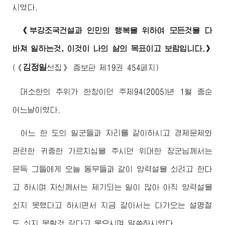
시였다.
《부강조국건설과 인민의 행복을 위하여 모든것을 다
바쳐 일하는것, 이것이 나의 삶의 목표이고 보람입니다.》
김정일
(
《
선집》
증보판 제19권 454페지)
대소한의 추위가 한창이던 주체94(2005)년 1월 중순
어느날이였다.
어느 한 도의 일군들과 자리를 같이하시고 경제문제와
관련한 귀중한 가르치심을 주시던
위대한
장군님께서
는
문득 그들에게 오늘 동무들과 같이 양력설을 쇠려고 한다
고 하시며 자신께서는 제기되는 일이 많아 아직 양력설을
쇠지 못했다고 하시면서 지금 같아서는 다가오는 설명절
도 쇠지 못할것 같다고 웃으시며 말씀하시였다.