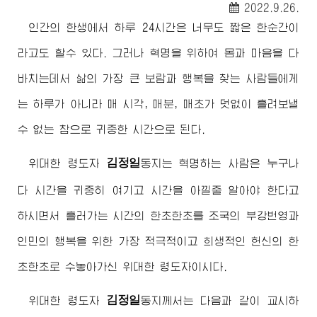
2022.9.26.
인간의 한생에서 하루 24시간은 너무도 짧은 한순간이
라고도 할수 있다. 그러나 혁명을 위하여 몸과 마음을 다
바치는데서 삶의 가장 큰 보람과 행복을 찾는 사람들에게
는 하루가 아니라 매 시각, 매분, 매초가 덧없이 흘려보낼
수 없는 참으로 귀중한 시간으로 된다.
김정일
위대한
령도자
동지
는 혁명하는 사람은 누구나
다 시간을 귀중히 여기고 시간을 아낄줄 알아야 한다고
하시면서 흘러가는 시간의 한초한초를 조국의 부강번영과
인민의 행복을 위한 가장 적극적이고 희생적인 헌신의 한
초한초로 수놓아가신
위대한
령도자
이시다.
김정일
위대한
령도자
동지
께서는 다음과 같이 교시하