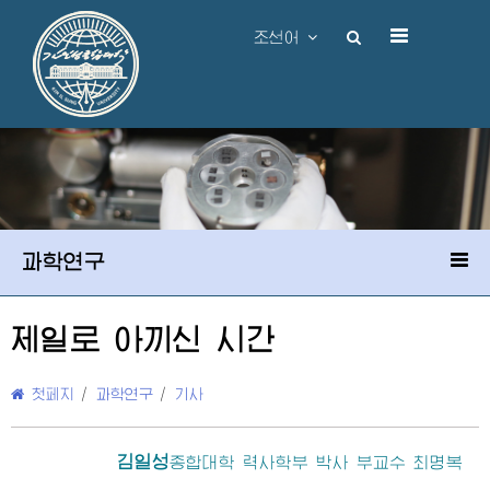
조선어
과학연구
제일로 아끼신 시간
첫페지
/
과학연구
/
기사
김일성
종합대학
력사학부 박사 부교수 최명복