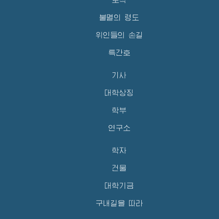
불멸의 령도
위인들의 손길
특간호
기사
대학상징
학부
연구소
학자
건물
대학기금
구내길을 따라