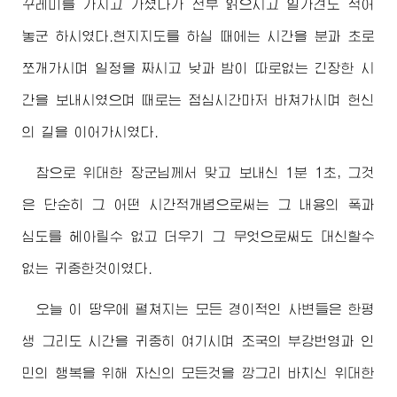
꾸레미를 가지고 가셨다가 전부 읽으시고 일가견도 적어
놓군 하시였다.현지지도를 하실 때에는 시간을 분과 초로
쪼개가시며 일정을 짜시고 낮과 밤이 따로없는 긴장한 시
간을 보내시였으며 때로는 점심시간마저 바쳐가시며 헌신
의 길을 이어가시였다.
참으로
위대한
장군님께서
맞고 보내신 1분 1초, 그것
은 단순히 그 어떤 시간적개념으로써는 그 내용의 폭과
심도를 헤아릴수 없고 더우기 그 무엇으로써도 대신할수
없는 귀중한것이였다.
오늘 이 땅우에 펼쳐지는 모든 경이적인 사변들은 한평
생 그리도 시간을 귀중히 여기시며 조국의 부강번영과 인
민의 행복을 위해 자신의 모든것을 깡그리 바치신
위대한