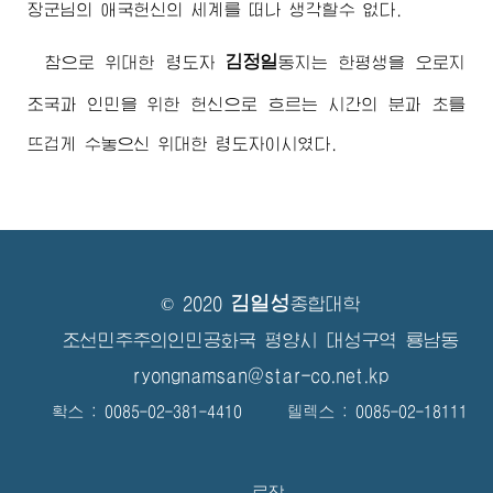
장군님
의 애국헌신의 세계를 떠나 생각할수 없다.
김정일
참으로
위대한
령도자
동지
는 한평생을 오로지
조국과 인민을 위한 헌신으로 흐르는 시간의 분과 초를
뜨겁게 수놓으신
위대한
령도자
이시였다.
김일성
© 2020
종합대학
조선민주주의인민공화국 평양시 대성구역 룡남동
ryongnamsan@star-co.net.kp
확스 : 0085-02-381-4410 텔렉스 : 0085-02-18111
로작