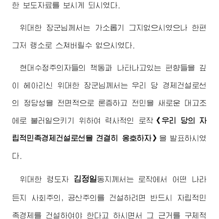
한 보도자료를 보시게 되시였다.
위대한
장군님
께서는 가소롭기 그지없으시였으나 한편
그저 랭소로 스쳐버릴수 없으시였다.
현대수정주의자들의 책동과 나타나고있는 편향들을 깊
이 헤아리신
위대한
장군님
께서는 우리 당 경제건설로선
의 정당성을 전면적으로 론증하고 전민을 새로운 대고조
에로 불러일으키기 위하여 력사적인 로작
《우리 당의 자
립적민족경제건설로선을 견결히 옹호하자》
을 발표하시였
다.
김정일
위대한
령도자
동지
께서는 로작에서 어떤 나라
든지 사회주의, 공산주의를 건설하려면 반드시 자립적민
족경제를 건설하여야 한다고 하시면서 그 근거를 구체적