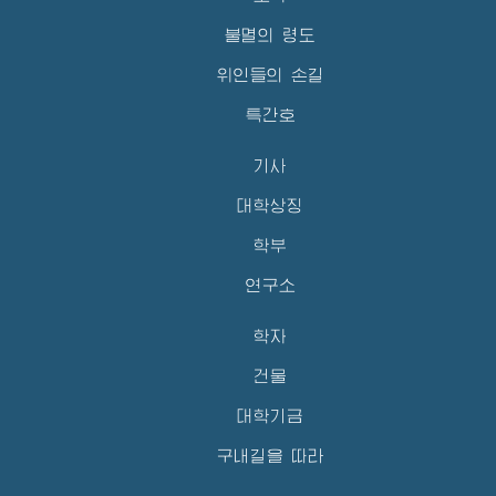
불멸의 령도
위인들의 손길
특간호
기사
대학상징
학부
연구소
학자
건물
대학기금
구내길을 따라