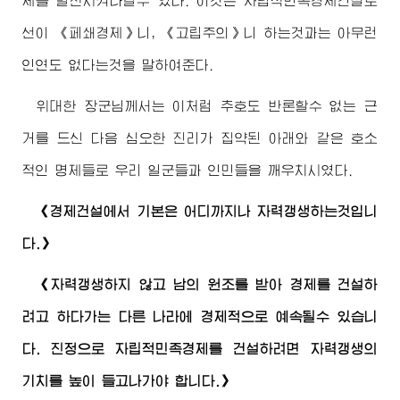
제를 발전시켜나갈수 있다. 이것은 자립적민족경제건설로
선이 《페쇄경제》니, 《고립주의》니 하는것과는 아무런
인연도 없다는것을 말하여준다.
위대한
장군님
께서는 이처럼 추호도 반론할수 없는 근
거를 드신 다음 심오한 진리가 집약된 아래와 같은 호소
적인 명제들로 우리 일군들과 인민들을 깨우치시였다.
《경제건설에서 기본은 어디까지나 자력갱생하는것입니
다.》
《자력갱생하지 않고 남의 원조를 받아 경제를 건설하
려고 하다가는 다른 나라에 경제적으로 예속될수 있습니
다. 진정으로 자립적민족경제를 건설하려면 자력갱생의
기치를 높이 들고나가야 합니다.》