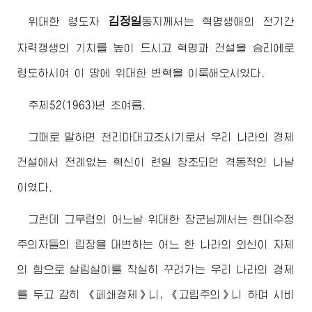
김정일
위대한
령도자
동지
께서는 혁명생애의 전기간
자력갱생의 기치를 높이 드시고 혁명과 건설을 승리에로
령도하시여 이 땅에 위대한 변혁을 이룩해오시였다.
주체52(1963)년 초여름.
그때로 말하면 천리마대고조시기로서 우리 나라의 경제
건설에서 전례없는 혁신이 련일 창조되던 격동적인 나날
이였다.
그런데 그무렵의 어느날
위대한
장군님
께서는 현대수정
주의자들의 립장을 대변하는 어느 한 나라의 외신이 자체
의 힘으로 살림살이를 착실히 꾸려가는 우리 나라의 경제
를 두고 감히 《페쇄경제》니, 《고립주의》니 하며 시비