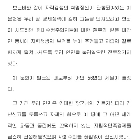
보는바와 같이 자력갱생의 혁명정신이 관통되여있는 이
문헌은 우리 당 경제정책에 감히 그늘을 던져보려고 헛되
이 시도하던 현대수정주의자들에 대한 철추와 같은 대답
인 동시에 자력갱생의 보검을 높이 추켜들고 자립의 길로
힘차게 떨쳐나서도록 우리 인민을 불러일으킨 전투적기치
였다.
이 문헌이 발표된 때로부터 어언 56년의 세월이 흘렀
다.
그 기간 우리 인민은
위대한
장군님
의 가르치심따라 간
난신고를 무릅쓰고 자체의 힘으로 이 땅에 그 어떤 세계
적인 파동과 동란에도 끄떡하지 않는 자립적민족경제를
굳건히 건설해놓았으며 사회주의를 끊임없이 전진시켰다.