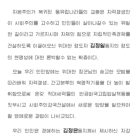
자본주의가 복귀된 동유럽나라들의 교훈은 자력갱생만
이 사회주의를 고수하고 인민들이 살아나갈수 있는 유일
한 길이라고 가르치시며 자체의 힘으로 자립적민족경제를
김정일
건설하도록 이끌어오신
위대한
령도자
동지
의 령도
의 현명성에 대한 론박할수 없는 확증이다.
오늘 우리 인민앞에는
위대한
장군님
의 숭고한 모범을
따라배워 자력갱생, 간고분투의 혁명적기풍을 더 높이 발
휘함으로써 온갖 적대세력들의 반공화국고립압살책동을
짓부시고 사회주의강국건설에서 새로운 앙양을 일으켜야
할 영예로운 과업이 나서고있다.
김정은
우리 인민은
경애하는
동지
께서 제시하신 자강