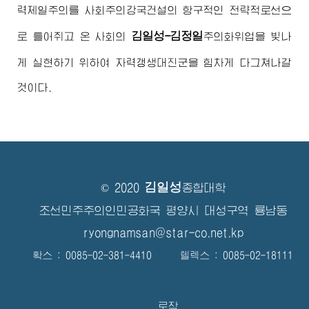
력제일주의를 사회주의강국건설의 항구적인 전략적로선으
김일성-김정일
로 틀어쥐고 온 사회의
주의
화위업을 빛나
게 실현하기 위하여 자력갱생대진군을 힘차게 다그쳐나갈
것이다.
김일성
© 2020
종합대학
조선민주주의인민공화국 평양시 대성구역 룡남동
ryongnamsan@star-co.net.kp
확스 : 0085-02-381-4410 텔렉스 : 0085-02-18111
로작