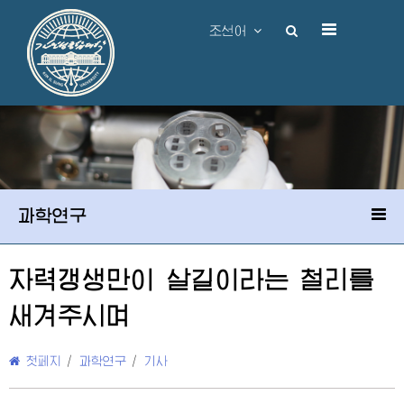
조선어
과학연구
자력갱생만이 살길이라는 철리를
새겨주시며
첫페지
/
과학연구
/
기사