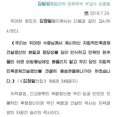
김일성
종합대학
경제학부 부교수 김종철
2019.7.24.
김정일
위대한
령도자
동지
께서는 다음과 같이 교시하
시였다.
《우리는
위대한
수령님
께서 제시하신 자립적민족경제
건설로선의 본질과 정당성을 깊이 인식하고 안팎의 원쑤
들의 어떤 비방중상에도 흔들리지 말고 우리 당의 자립적
민족경제건설로선을 견결히 옹호관철해나가야 하겠습니
김정일
다.》
(
《
전집》
제6권 348페지)
자력갱생, 간고분투의 혁명정신은 우리 당과 인민의 전
통적인 투쟁정신이며 우리 혁명과 건설의 력사는 자력갱
생의 자랑찬 승리의 력사이다.