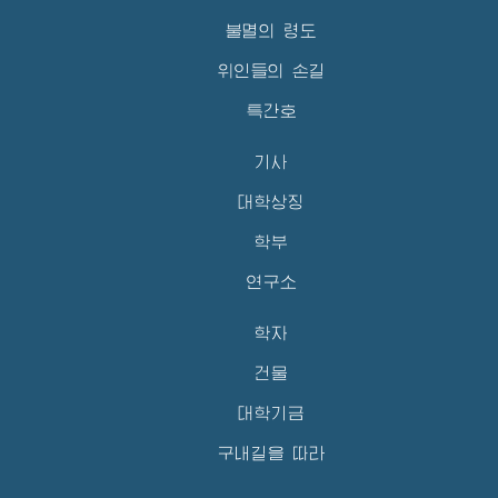
불멸의 령도
위인들의 손길
특간호
기사
대학상징
학부
연구소
학자
건물
대학기금
구내길을 따라