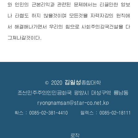
와 인민의 근본리익과 관련된 문제에서는 티끌만한 양보
나 타협도 하지 않을것이며 모든것을 자력자강의 원칙에
서 해결해나가면서 우리의 힘으로 사회주의강국건설을 다
그쳐나갈것이다.
김일성
© 2020
종합대학
조선민주주의인민공화국 평양시 대성구역 룡남동
ryongnamsan@star-co.net.kp
확스 : 0085-02-381-4410 텔렉스 : 0085-02-18111
로작