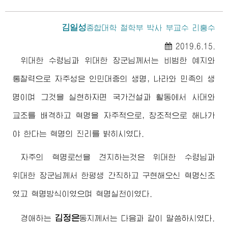
김일성
종합대학
철학부 박사 부교수 리홍수
2019.6.15.
위대한
수령님
과
위대한
장군님
께서는 비범한 예지와
통찰력으로 자주성은 인민대중의 생명, 나라와 민족의 생
명이며 그것을 실현하자면 국가건설과 활동에서 사대와
교조를 배격하고 혁명을 자주적으로, 창조적으로 해나가
야 한다는 혁명의 진리를 밝히시였다.
자주의 혁명로선을 견지하는것은
위대한
수령님
과
위대한
장군님
께서 한평생 간직하고 구현해오신 혁명신조
였고 혁명방식이였으며 혁명실천이였다.
김정은
경애하는
동지
께서는 다음과 같이 말씀하시였다.