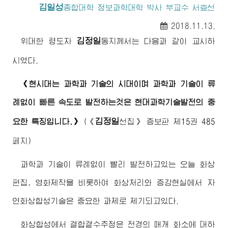
김일성
종합대학
정보과학대학 박사 부교수 서효선
2018.11.13.
김정일
위대한
령도자
동지
께서는 다음과 같이 교시하
시였다.
《현시대는 과학과 기술의 시대이며 과학과 기술이 류
례없이 빠른 속도로 발전하는것은 현대과학기술발전의 중
김정일
요한 특징입니다.》
(
《
선집》
증보판 제15권 485
페지)
과학과 기술이 류례없이 빨리 발전하고있는 오늘 화상
편집, 영화제작을 비롯하여 화상처리와 증강현실에서 자
연화상합성기술은 중요한 과제로 제기되고있다.
화상합성에서 결합곁수추정은 전경의 매개 화소에 대하