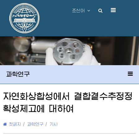
조선어
과학연구
자연화상합성에서 결합곁수추정정
확성제고에 대하여
첫페지
/
과학연구
/
기사