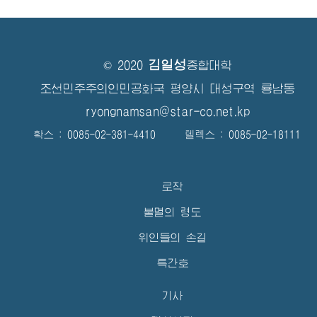
김일성
© 2020
종합대학
조선민주주의인민공화국 평양시 대성구역 룡남동
ryongnamsan@star-co.net.kp
확스 : 0085-02-381-4410 텔렉스 : 0085-02-18111
로작
불멸의 령도
위인들의 손길
특간호
기사