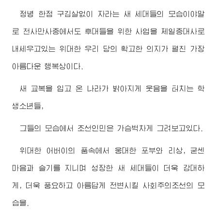
정녕 한점 구김살없이 자라는 새 세대들의 모습이야말
로 천사만사중에서도 후대들을 위한 사업을 제일중대사로
내세우고있는
위대한
우리 당의 확고한 의지가 펼친 가장
아름다운 행복상이다.
새 교복을 입고 온 나라가 밝아지게 웃음을 터치는 학
생소년들,
그들의 모습에서 조선인민은 가슴벅차게 그려보고있다.
위대한
어버이
의 품속에서 웅대한 포부와 리상, 굳센
마음과 슬기를 지니며 성장한 새 세대들이 더욱 강대하
게, 더욱 풍요하고 아름답게 전변시킬 사회주의조선의 모
습을.