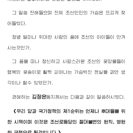
그 말씀 전해들으며 전체 조선인민의 가슴은 뜨겁게 젖
어들었다.
정녕 얼마나
위대한
사랑의 품에 조선의 아이들이 안겨
사는것인가.
그 품을 떠나 청신하고 사랑스러운 조선의 꽃망울들이
행복의 꽃송이로 활짝 피여나는 가슴벅찬 현실을 과연 생
각이나 할수 있었던가.
김정은
경애하는
동지께서
는 다음과 같이 말씀하시였다.
《우리 당과 국가정책의 제1순위는 언제나 후대들을 위
한 시책이며 이것은 조선로동당의 절대불변의 원칙, 영원
한 국책으로 될것입니다.》