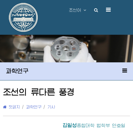
조선어
과학연구
조선의 류다른 풍경
첫페지
/
과학연구
/
기사
김일성
종합대학
법학부 안호일