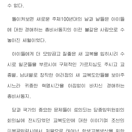
수 없다.
돌이켜보면 새로운 주체100년대의 날과 날들은 아이들
에 대한
경애하는
총비서동지
의 이런 불같은 사랑으로 수
놓아진 세월이였다.
아이들에게 더 모양곱고 질좋은 새 교복을 입히시려 수
시로 일군들을 부르시여 구체적인 가르치심도 주시고 교
종별, 남녀별로 창작한 여러점의 새 교복도안들을 보아주
시느라 귀중한 혁명시간을 아낌없이 바치신
경애하는
총비서동지
.
당과 국가의 중요한 문제들이 토의되는 당중앙위원회의
회의실에 전시되였던 교복도안에 대한 이야기며 조선의
피복공업력사에서 처음으로 태여난 학생교복생산을 위한