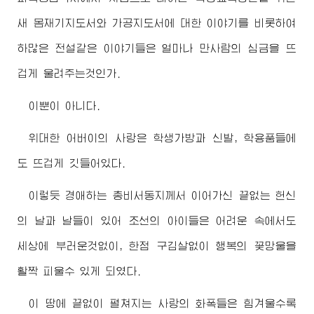
새 몸재기지도서와 가공지도서에 대한 이야기를 비롯하여
하많은 전설같은 이야기들은 얼마나 만사람의 심금을 뜨
겁게 울려주는것인가.
이뿐이 아니다.
위대한
어버이
의 사랑은 학생가방과 신발, 학용품들에
도 뜨겁게 깃들어있다.
이렇듯
경애하는
총비서동지께서
이어가신 끝없는 헌신
의 날과 날들이 있어 조선의 아이들은 어려운 속에서도
세상에 부러운것없이, 한점 구김살없이 행복의 꽃망울을
활짝 피울수 있게 되였다.
이 땅에 끝없이 펼쳐지는 사랑의 화폭들은 힘겨울수록