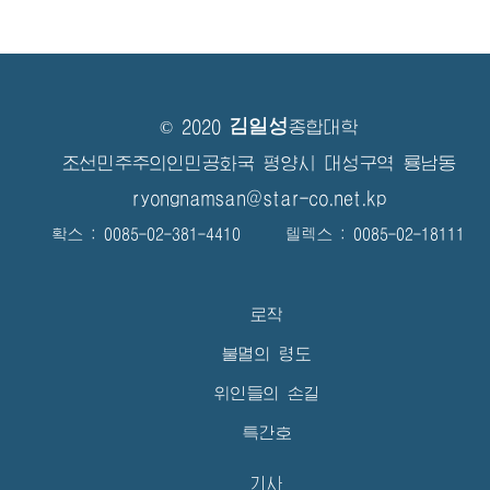
김일성
© 2020
종합대학
조선민주주의인민공화국 평양시 대성구역 룡남동
ryongnamsan@star-co.net.kp
확스 : 0085-02-381-4410 텔렉스 : 0085-02-18111
로작
불멸의 령도
위인들의 손길
특간호
기사