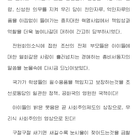
령, 신성한 의무를 지켜 우리 당이 천만자루, 억만자루의
품을 아낌없이 들여가는 중차대한 혁명사업에서 책임성과
역할을 더욱 높여나갈데 대하여 간고히 당부하시였다.
전원회의소식에 접한 조선의 전체 부모들은 아이들에
대한 열화같은 사랑이 흘러넘치는
경애하는
총비서동지
의
말씀을 눈물속에 다시금 되뇌여보았다.
국가가 학생들의 필수용품을 책임지고 보장하는것을 조
선로동당의 일관한 정책, 공화국의 영원한 국책이다!
아이들의 밝은 웃음은 곧 사회주의제도의 상징으로, 우
리식 사회주의의 영상으로 된다!
구절구절 새기면 새길수록 눈시울이 젖어드는것을 금할