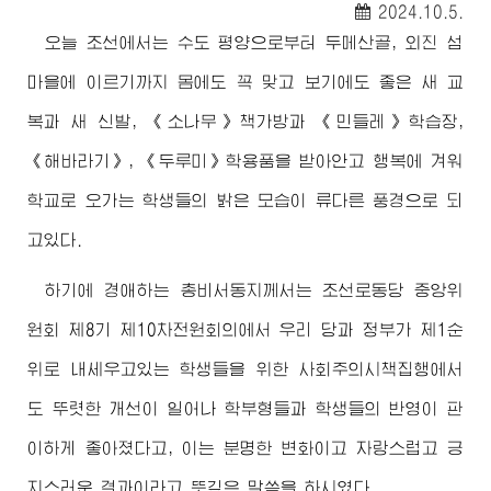
2024.10.5.
오늘 조선에서는 수도 평양으로부터 두메산골, 외진 섬
마을에 이르기까지 몸에도 꼭 맞고 보기에도 좋은 새 교
복과 새 신발, 《소나무》책가방과 《민들레》학습장,
《해바라기》, 《두루미》학용품을 받아안고 행복에 겨워
학교로 오가는 학생들의 밝은 모습이 류다른 풍경으로 되
고있다.
하기에
경애하는
총비서동지께서
는 조선로동당 중앙위
원회 제8기 제10차전원회의에서 우리 당과 정부가 제1순
위로 내세우고있는 학생들을 위한 사회주의시책집행에서
도 뚜렷한 개선이 일어나 학부형들과 학생들의 반영이 판
이하게 좋아졌다고, 이는 분명한 변화이고 자랑스럽고 긍
지스러운 결과이라고 뜻깊은 말씀을 하시였다.