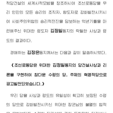
적당건설의 세계사적모범을 창조하시여 조선로동당을 우
리 인민의 모든 승리의 조직자, 향도자로 강화발전시키시
여 사회주의위업의 승리적전진을 담보하는 억년기틀을 마
김정일
련해주신
위대한
령도자
동지
의 탁월한 사상과 령
도의 결과이다.
김정은
경애하는
동지
께서는 다음과 같이 말씀하시였다.
김정일
《조선로동당은
위대한
동지
의 당건설사상과 리
론을 구현하여 참다운 수령의 당, 주체의 혁명적당으로
공고발전되였습니다.》
우리 당을 사상과 령도의 유일성이 확고히 보장된 수령
의 당으로 강화발전시키신
위대한
장군님
의 불멸의 업적