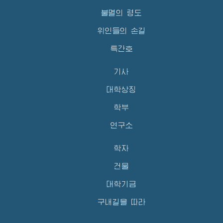
불멸의 령도
위인들의 손길
특간호
기사
대학상징
학부
연구소
학자
건물
대학기금
구내길을 따라