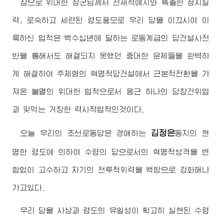
참으로
위대한
장군님
께서 천재적예지와 특출한 정치실
력, 로숙하고 세련된 령도풍모로 우리 당을 이끄시여 이
룩하신 업적은 백수십년에 달하는 로동계급의 당건설사전
반을 통해서도 해결되지 못했던 중대한 문제들을 완벽하
게 해결하여 주체형의 혁명적당건설에서 근본적전환을 가
져온 불멸의 위대한 업적으로서 옹근 하나의 당창건위업
과 맞먹는 거창한 력사적업적인것이다.
김정은
오늘 우리의 조선로동당은
경애하는
동지
의 현
명한 령도에 의하여 수령의 당으로서의 혁명적성격을 변
함없이 고수하고 자기의 전투적위력을 백방으로 강화해나
가고있다.
우리 당을 사상과 령도의 유일성이 확고히 실현된 수령