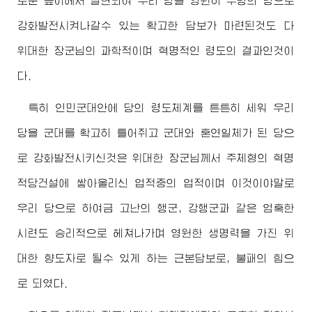
로운 높이에서 실현되여 우리 당을 영원히 수령의 당으로
강화발전시켜나갈수 있는 확고한 담보가 마련된것도 다
위대한
장군님
의 과학적이며 혁명적인 령도의 결과인것이
다.
특히 인민군대안에 당의 령도체계를 튼튼히 세워 우리
당을 군대를 확고히 틀어쥐고 군대와 혼연일체가 된 당으
로 강화발전시키신것은
위대한
장군님
께서 주체형의 혁명
적당건설에 쌓아올리신 업적중의 업적이며 이것이야말로
우리 당으로 하여금 고난의 행군, 강행군과 같은 엄혹한
시련도 승리적으로 헤쳐나가며 영원한 생명력을 가진 위
대한 향도자로 될수 있게 하는 근본담보로, 불패의 힘으
로 되였다.