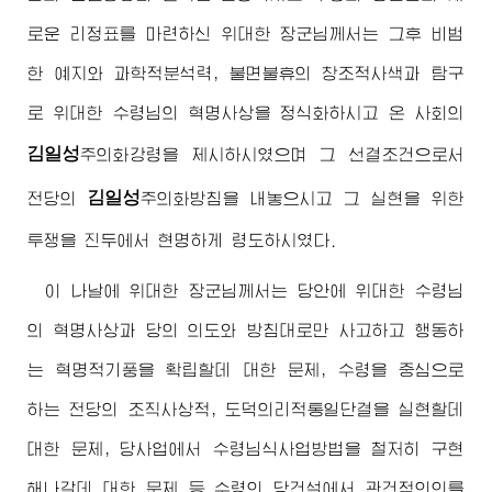
로운 리정표를 마련하신
위대한
장군님
께서는 그후 비범
한 예지와 과학적분석력, 불면불휴의 창조적사색과 탐구
로
위대한
수령님
의 혁명사상을 정식화하시고 온 사회의
김일성
주의
화강령을 제시하시였으며 그 선결조건으로서
김일성
전당의
주의
화방침을 내놓으시고 그 실현을 위한
투쟁을 진두에서 현명하게 령도하시였다.
이 나날에
위대한
장군님
께서는 당안에
위대한
수령님
의 혁명사상과 당의 의도와 방침대로만 사고하고 행동하
는 혁명적기풍을 확립할데 대한 문제, 수령을 중심으로
하는 전당의 조직사상적, 도덕의리적통일단결을 실현할데
대한 문제, 당사업에서
수령님
식사업방법을 철저히 구현
해나갈데 대한 문제 등 수령의 당건설에서 관건적의의를