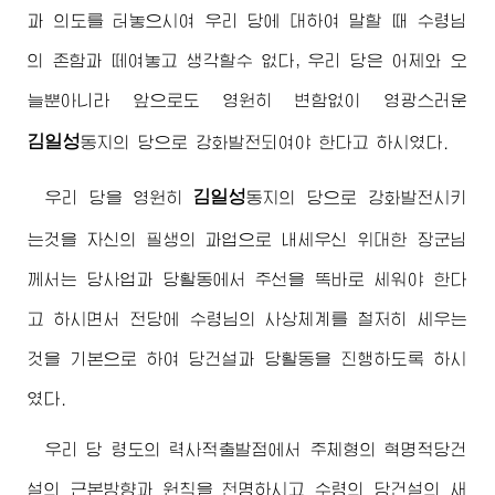
과 의도를 터놓으시여 우리 당에 대하여 말할 때
수령님
의 존함과 떼여놓고 생각할수 없다, 우리 당은 어제와 오
늘뿐아니라 앞으로도 영원히 변함없이 영광스러운
김일성
동지
의 당으로 강화발전되여야 한다고 하시였다.
김일성
우리 당을 영원히
동지
의 당으로 강화발전시키
는것을 자신의 필생의 과업으로 내세우신
위대한
장군님
께서는 당사업과 당활동에서 주선을 똑바로 세워야 한다
고 하시면서 전당에
수령님
의 사상체계를 철저히 세우는
것을 기본으로 하여 당건설과 당활동을 진행하도록 하시
였다.
우리 당 령도의 력사적출발점에서 주체형의 혁명적당건
설의 근본방향과 원칙을 천명하시고 수령의 당건설의 새