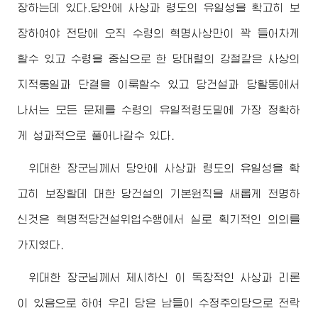
장하는데 있다.당안에 사상과 령도의 유일성을 확고히 보
장하여야 전당에 오직 수령의 혁명사상만이 꽉 들어차게
할수 있고 수령을 중심으로 한 당대렬의 강철같은 사상의
지적통일과 단결을 이룩할수 있고 당건설과 당활동에서
나서는 모든 문제를 수령의 유일적령도밑에 가장 정확하
게 성과적으로 풀어나갈수 있다.
위대한
장군님
께서 당안에 사상과 령도의 유일성을 확
고히 보장할데 대한 당건설의 기본원칙을 새롭게 천명하
신것은 혁명적당건설위업수행에서 실로 획기적인 의의를
가지였다.
위대한
장군님
께서 제시하신 이 독창적인 사상과 리론
이 있음으로 하여 우리 당은 남들이 수정주의당으로 전락