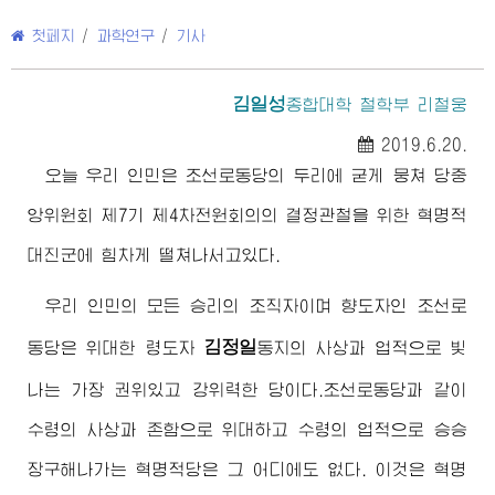
첫페지
/
과학연구
/
기사
김일성
종합대학
철학부 리철웅
2019.6.20.
오늘 우리 인민은 조선로동당의 두리에 굳게 뭉쳐 당중
앙위원회 제7기 제4차전원회의의 결정관철을 위한 혁명적
대진군에 힘차게 떨쳐나서고있다.
우리 인민의 모든 승리의 조직자이며 향도자인 조선로
김정일
동당은
위대한
령도자
동지
의 사상과 업적으로 빛
나는 가장 권위있고 강위력한 당이다.조선로동당과 같이
수령의 사상과 존함으로 위대하고 수령의 업적으로 승승
장구해나가는 혁명적당은 그 어디에도 없다. 이것은 혁명