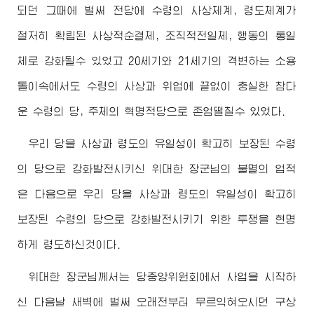
되던 그때에 벌써 전당에 수령의 사상체계, 령도체계가
철저히 확립된 사상적순결체, 조직적전일체, 행동의 통일
체로 강화될수 있었고 20세기와 21세기의 격변하는 소용
돌이속에서도 수령의 사상과 위업에 끝없이 충실한 참다
운 수령의 당, 주체의 혁명적당으로 존엄떨칠수 있었다.
우리 당을 사상과 령도의 유일성이 확고히 보장된 수령
의 당으로 강화발전시키신
위대한
장군님
의 불멸의 업적
은 다음으로 우리 당을 사상과 령도의 유일성이 확고히
보장된 수령의 당으로 강화발전시키기 위한 투쟁을 현명
하게 령도하신것이다.
위대한
장군님
께서는 당중앙위원회에서 사업을 시작하
신 다음날 새벽에 벌써 오래전부터 무르익혀오시던 구상