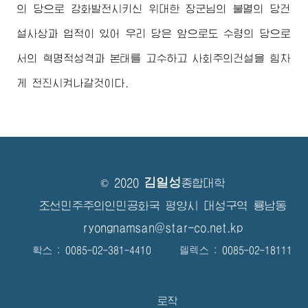
의 당으로 강화발전시키신
위대한
장군님
의 불멸의 당건
설사상과 업적이 있어 우리 당은 앞으로도 수령의 당으로
서의 혁명적성격과 본태를 고수하고 사회주의건설을 힘차
게 전진시켜나갈것이다.
김일성
© 2020
종합대학
조선민주주의인민공화국 평양시 대성구역 룡남동
ryongnamsan@star-co.net.kp
확스 : 0085-02-381-4410 텔렉스 : 0085-02-18111
로작