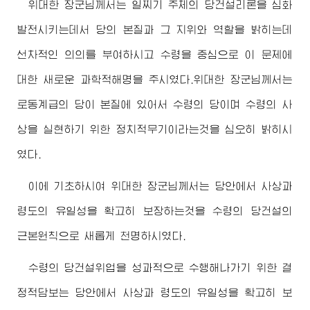
위대한
장군님
께서는 일찌기 주체의 당건설리론을 심화
발전시키는데서 당의 본질과 그 지위와 역할을 밝히는데
선차적인 의의를 부여하시고 수령을 중심으로 이 문제에
대한 새로운 과학적해명을 주시였다.
위대한
장군님
께서는
로동계급의 당이 본질에 있어서 수령의 당이며 수령의 사
상을 실현하기 위한 정치적무기이라는것을 심오히 밝히시
였다.
이에 기초하시여
위대한
장군님
께서는 당안에서 사상과
령도의 유일성을 확고히 보장하는것을 수령의 당건설의
근본원칙으로 새롭게 천명하시였다.
수령의 당건설위업을 성과적으로 수행해나가기 위한 결
정적담보는 당안에서 사상과 령도의 유일성을 확고히 보