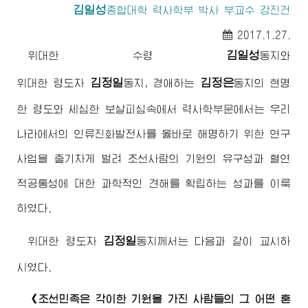
김일성
종합대학
력사학부 박사 부교수 강진건
2017.1.27.
김일성
위대한
수령
동지
와
김정일
김정은
위대한 령도자
동지, 경애하는
동지
의 현명
한 령도와 세심한 보살피심속에서 력사학부문에서는 우리
나라에서의 인류진화발전사를 옳바로 해명하기 위한 연구
사업을 줄기차게 벌려 조선사람의 기원의 유구성과 혈연
적공통성에 대한 과학적인 견해를 확립하는 성과를 이룩
하였다.
김정일
위대한
령도자
동지
께서는 다음과 같이 교시하
시였다.
《조선민족은 각이한 기원을 가진 사람들의 그 어떤 혼