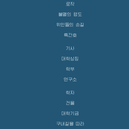
로작
불멸의 령도
위인들의 손길
특간호
기사
대학상징
학부
연구소
학자
건물
대학기금
구내길을 따라