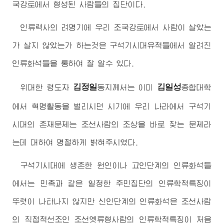
국강토에서 형성된 사람들의 집단이다.
인류력사의 려명기에 우리 조국강토에서 사람이 살았는
가 살지 않았는가 하는것은 구석기시대유적들에서 알려진
인류화석들을 통하여 잘 알수 있다.
김정일
김일성
위대한
령도자
동지
께서는 이미
종합대학
에서 혁명활동을 벌리시던 시기에 우리 나라에서 구석기
시대의 존재문제는 조선사람의 조상을 바로 찾는 문제라
는데 대하여 명철하게 밝혀주시였다.
구석기시대에 생존한 원인이나 고인단계의 인류화석들
에서는 민족과 같은 일정한 주민집단의 인류학적특징이
뚜렷이 나타나지 않지만 신인단계의 인류화석은 조선사람
의 직접적선조인 조선옛류형사람의 인류학적특징이 처음