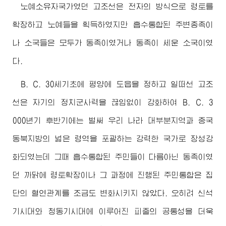
노예소유자국가였던 고조선은 전자의 방식으로 령토를
확장하고 노예들을 획득하였지만 흡수통합된 주변종족이
나 소국들은 모두가 동족이였거나 동족이 세운 소국이였
다.
B. C. 30세기초에 평양에 도읍을 정하고 일떠선 고조
선은 자기의 정치군사력을 끊임없이 강화하여 B. C. 3
000년기 후반기에는 벌써 우리 나라 대부분지역과 중국
동북지방의 넓은 령역을 포괄하는 강력한 국가로 장성강
화되였는데 그때 흡수통합된 주민들이 다름아닌 동족이였
던 까닭에 령토확장이나 그 과정에 진행된 주민통합은 집
단의 혈연관계를 조금도 변화시키지 않았다. 오히려 신석
기시대와 청동기시대에 이루어진 피줄의 공통성을 더욱