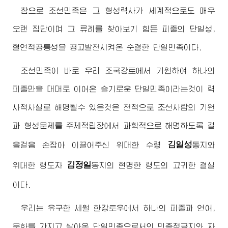
참으로 조선민족은 그 형성력사가 세계적으로도 매우
오랜 집단이며 그 류례를 찾아보기 힘든 피줄의 단일성,
혈연적공통성을 공고발전시켜온 순결한 단일민족이다.
조선민족이 바로 우리 조국강토에서 기원하여 하나의
피줄만을 대대로 이어온 슬기로운 단일민족이라는것이 력
사적사실로 해명될수 있은것은 전적으로 조선사람의 기원
과 형성문제를 주체적립장에서 과학적으로 해명하도록 걸
김일성
음걸음 손잡아 이끌어주신
위대한
수령
동지
와
김정일
위대한
령도자
동지
의 현명한 령도의 고귀한 결실
이다.
우리는 유구한 세월 한강토우에서 하나의 피줄과 언어,
문화를 가지고 살아온 단일민족으로서의 민족적긍지와 자