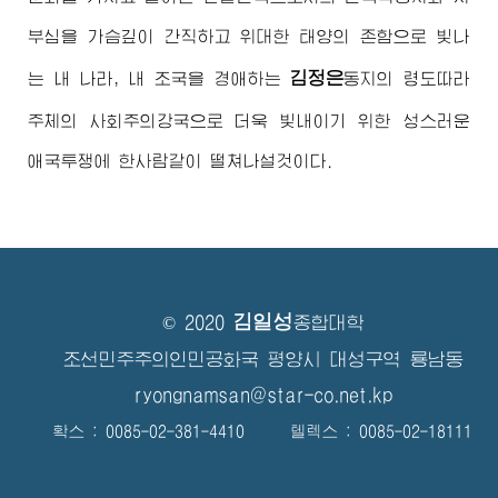
부심을 가슴깊이 간직하고 위대한 태양의 존함으로 빛나
김정은
는 내 나라, 내 조국을
경애하는
동지
의 령도따라
주체의 사회주의강국으로 더욱 빛내이기 위한 성스러운
애국투쟁에 한사람같이 떨쳐나설것이다.
김일성
© 2020
종합대학
조선민주주의인민공화국 평양시 대성구역 룡남동
ryongnamsan@star-co.net.kp
확스 : 0085-02-381-4410 텔렉스 : 0085-02-18111