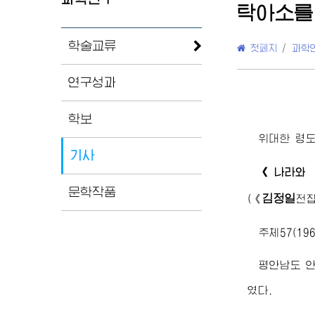
탁아소를
학술교류
첫페지
/
과학
연구성과
학보
위대한
령
기사
《나라와 
문학작품
김정일
(
《
전
주체57(19
평안남도 
였다.