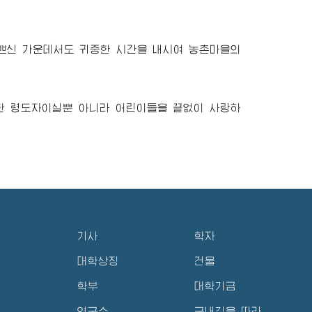
쁘신 가운데서도 귀중한 시간을 내시여 농촌마을의
월한
령도자
이실뿐 아니라 어린이들을 끝없이 사랑하
기사
학자
대학상징
건물
학부
대학기금
연구소
구내길을 따라