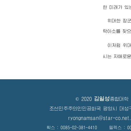
한 미래가 있
위대한
장
탁아소를 찾
이처럼
위
시는 자애로
김일성
© 2020
종합대학
조선민주주의인민공화국 평양시 대성
ryongnamsan@star-co.net.
확스 : 0085-02-381-4410 텔렉스 : 008