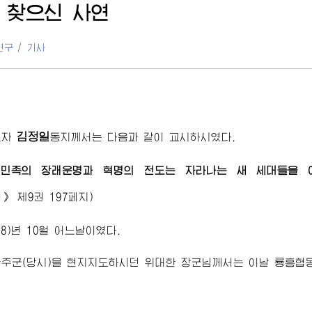
 찾으신 사연
연구
/
기사
김정일
도자
동지께서
는 다음과 같이 교시하시였다.
민족의 장래운명과 혁명의 전도는 자라나는 새 세대들을 
집》
제9권 197페지)
68)년 10월 어느날이였다.
안주군(당시)을 현지지도하시던
위대한
장군님께서
는 이날 룡흥협