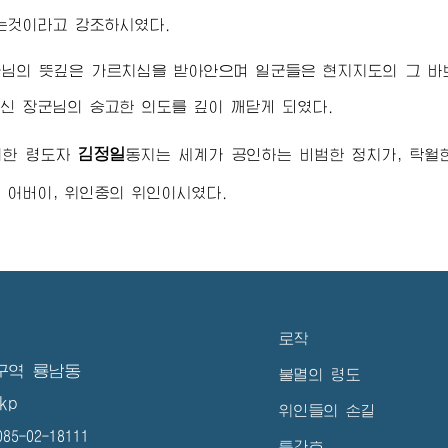
는것이라고 강조하시였다.
군님
의 뜻깊은 가르치심을 받아안으며 일군들은 현지지도의 그 바
으신
장군님
의 숭고한 의도를 깊이 깨닫게 되였다.
김정일
대한
령도자
동지
는 세계가 공인하는 비범한 정치가, 탁
운
어버이
, 위인중의 위인이시였다.
로작
구역 룡남동
불멸의 령도
kp
위인들의 손길
5-02-18111
특간호