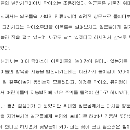
이들의 낮잠시간이여서 탁아소는 조용하였다. 일군들은 서둘러
위
군님께서
는 일군들을 가볍게 만류하시며 열려진 창문으로 들여다보
 그러시고는 탁아소주변을 이윽토록 살펴보시고 일군들에게 길
놀라 잠을 깰수 있으며 사고도 날수 있겠다고 하시면서 앞으로 
였다.
군님께서
는 이어 탁아소에 어린이들의 놀이감이 얼마나 있는가를 
이들의 발육과 지능을 발전시키는데는 여러가지 놀이감이 있어야
 잘 갖추어놓지 못하는지 모르겠다고, 이것은 탁아소, 유치원에
서 어린이들의 지능발전에 깊은 주의를 돌려야 한다고 하시였다.
그나 흘러 점심때가 다 되였지만
위대한
장군님께서
는 다시금 창
을 지켜보시며 일군들에게 혁명의 후비대로 태여난 귀중한 꽃망
야 한다고 하시면서 꽃망울이 커야 피는 꽃이 크고 탐스러운 법