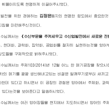
 휘몰아치도록 현명하게 이끌어주시였다.
김정은
어발전을 위한
경애하는
동지
의 현명한 령도에서 중요한
지침을 마련해주신것이다.
원수님
께서는
《수산부문을 추켜세우고 수산업발전에서 새로운 전
, 현대화, 과학화, 집약화, 공업화를 철저히 실현하는것을 양
방도들을 구체적으로 밝혀주시였다.
원수님
께서는 주체103(2014)년 12월 어느 한 메기공장을 찾
백t의 메기를 꽝꽝 생산해내고있는 비결은 알깨우기로부터 새끼
화한데 있다고 하시면서 이 공장의 경험은 양어에서 주체화, 과
 있다는것을 보여준다고 말씀하시였다.
원수님
께서는 여러 양어장들을 현지에서 지도하시면서 양어의 주체화