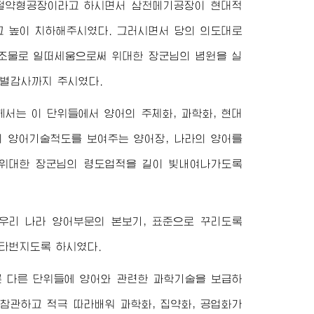
력절약형공장이라고 하시면서 삼천메기공장이 현대적
고 높이 치하해주시였다. 그러시면서 당의 의도대로
창조물로 일떠세움으로써
위대한
장군님
의 념원을 실
특별감사까지 주시였다.
께서는 이 단위들에서 양어의 주체화, 과학화, 현대
의 양어기술척도를 보여주는 양어장, 나라의 양어를
위대한
장군님
의 령도업적을 길이 빛내여나가도록
우리 나라 양어부문의 본보기, 표준으로 꾸리도록
 타번지도록 하시였다.
 다른 단위들에 양어와 관련한 과학기술을 보급하
참관하고 적극 따라배워 과학화, 집약화, 공업화가