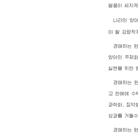
열풍이 세차게
나라의 양
야 할 강령적
경애하는
양어의 주체화
실현을 위한 
경애하는
고 한해에 수
과학화, 집약
성과를 거둘수
경애하는