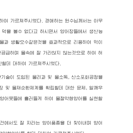
대하여 가르쳐주시였다.
경애하는
원수님
께서는 아무
 덕을 볼수 없다고 하시면서 양어장들에서 생산능
물과 생활오수같은것을 효과적으로 리용하여 먹이
산공급하며 물속에 잘 가라앉지 않는것으로 하여 허
산할데 대하여 가르쳐주시였다.
기술이 도입된 물려과 및 물소독, 산소포화공정을
장 및 물재순환체계를 확립할데 대한 문제, 알깨우
외양어못들에 흘러들게 하여 물절약형양어를 실현할
조건에서도 잘 자라는 양어품종을 더 찾아내며 양어