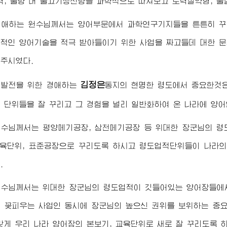
력, 물량 대 물고기생산량을 과학적으로 따져보고 로력절약형, 
경애하는
원수님
께서는 양어부문에서 과학연구기지들을 튼튼히 꾸
적인 양어기술을 적극 받아들이기 위한 사업을 짜고들데 대한 문
주시였다.
김정은
어발전을 위한
경애하는
동지
의 현명한 령도에서 중요한것
 단위들을 잘 꾸리고 그 경험을 널리 일반화하여 온 나라에 양
원수님
께서는 평양메기공장, 삼천메기공장 등
위대한
장군님
의 령
교육단위, 표준공장으로 꾸리도록 하시고 령도업적단위들이 나라
.
원수님
께서는
위대한
장군님
의 령도업적이 깃들어있는 양어장들에
을 꽃피우는 사업인 동시에
장군님
의 높으신 권위를 보위하는 중
맞게 우리 나라 양어장의 본보기, 교육단위로 새로 잘 꾸리도록 