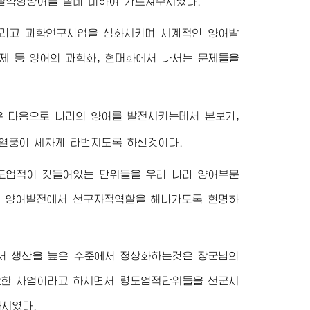
물절약형양어를 할데 대하여 가르쳐주시였다.
리고 과학연구사업을 심화시키며 세계적인 양어발
제 등 양어의 과학화, 현대화에서 나서는 문제들을
은 다음으로 나라의 양어를 발전시키는데서 본보기,
어열풍이 세차게 타번지도록 하신것이다.
도업적이 깃들어있는 단위들을 우리 나라 양어부문
의 양어발전에서 선구자적역할을 해나가도록 현명하
서 생산을 높은 수준에서 정상화하는것은
장군님
의
요한 사업이라고 하시면서 령도업적단위들을 선군시
하시였다.