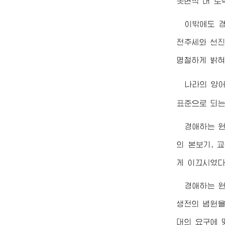
못면적 대 로
이밖에도
전추세와 선진
명철하게 밝혀
나라의 양
표준으로 되는
경애하는
의 본보기, 
게 이끄시였다
경애하는
생전의 념원
대의 요구에 