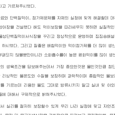
다고 가르쳐주시였다.
료와 단백질먹이, 첨가제문제를 자체의 실정에 맞게 해결할데 
양어장을 건설했다 해도 먹이보장을 따라세우지 못하면 실질적인
동물성단백질먹이서식장을 꾸리고 정상적으로 운영하며 집짐승배설
 하시였다. 그리고 질좋은 배합먹이와 먹이첨가제를 더 많이 생
부패되지 않을뿐만아니라 소화흡수률이 높은 팽화먹이를 많이 생
기의 생육조건을 담보해주는데서 가장 중요한것은 물인것만큼 첨단
 리상적인 물온도와 수질을 보장하며 과학적이며 종합적인 물보
를 기르는데 리용한 물도 그대로 방류시키지 말고 실내 및 야
들에 대해서 구체적으로 밝혀주시였다.
서 실리를 철저히 보장할수 있게 우리 나라 실정에 맞고 자연