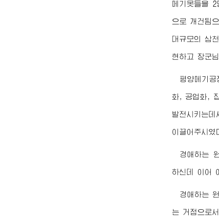
메기못들을 2
으로 개건됨으
대규모의 삼천
현하고
장군
평양메기공
화, 공업화,
발전시키는데
이끌어주시였
경애하는
하신데 이어 
경애하는
는 거점으로서