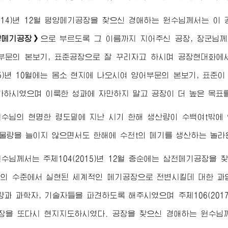
2014)년 12월 평양메기공장을 찾으신
경애하는
원수님
께서는 이
양메기공장》
으로 부르도록 그 이름까지 지어주신 공장,
장군님
께
부문의 본보기, 표준공장으로 잘 꾸리자고 하시며 공장현대화에
015)년 10월에는 몸소 현지에 나오시여 양어부문의 본보기, 표준
가하시였으며 이룩한 성과에 자만하지 말고 공장이 더 높은 목표
원수님
의 현명한 령도밑에 지난 시기 한해 생산량이 수백여t밖에
 물량을 늘이지 않으면서도 한해에 수천t의 메기를 생산하는 놀라
원수님
께서는 주체104(2015)년 12월 중순에는 삼천메기공장을 
의 수준에서 실현된 세계적인 메기공장으로 전변시킬데 대한 과
량과 과학자, 기술자들을 파견하도록 해주시였으며 주체106(20
장을 또다시 현지지도하시였다. 공장을 찾으신
경애하는
원수님