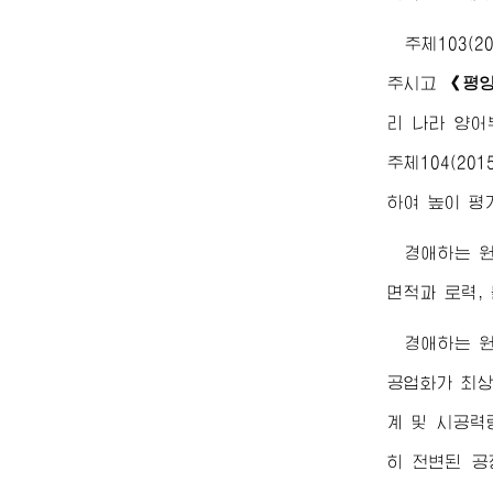
주체103(
주시고
《평
리 나라 양어
주체104(2
하여 높이 평
경애하는
면적과 로력,
경애하는
공업화가 최상
계 및 시공력
히 전변된 공