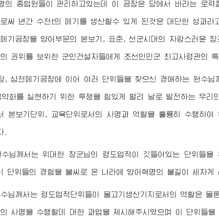
명의 종업원들이 관리하고있는데 이 공장은 당에서 바라는 로
로써 년간 수천t의 메기를 생산할수 있게 된것은 대단한 성과라
메기공장을 양어부문의 본보기, 표준, 선군시대의 자랑스러운 
님
의 권위를 보위한 군인건설자들에게 조선인민군
최고사령관
의 
장, 삼천메기공장에 이어 여러 단위들을 찾으신
경애하는
원수님
 집약화를 실현하기 위한 투쟁을 힘있게 벌려 날로 발전하는 우리
서 본보기단위, 교육단위로서의 사명과 역할을 훌륭히 수행하여
다.
원수님
께서는
위대한
장군님
의 령도업적이 깃들어있는 단위들을 
이 단위들의 경험을 불씨로 온 나라에 양어혁명의 불길이 세차게
원수님
께서는 령도업적단위들이 물고기생산기지로서의 역할은 물론
의 사명을 수행할데 대한 과업을 제시해주시였으며 이 단위들을 