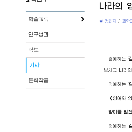
나라의 
학술교류
첫페지
/
과학
연구성과
학보
경애하는
기사
보시고 나라의
문학작품
경애하는
《양어와 양
양어를 발전
경애하는