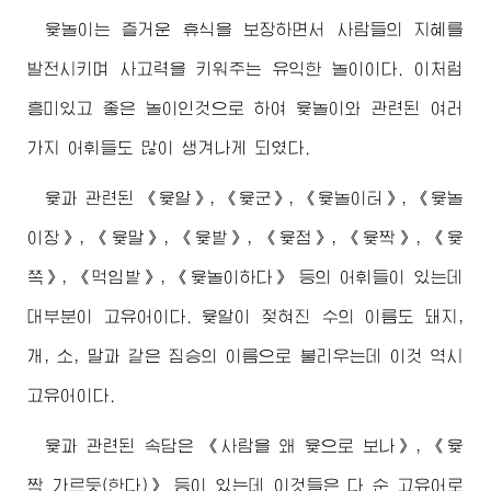
윷놀이는 즐거운 휴식을 보장하면서 사람들의 지혜를
발전시키며 사고력을 키워주는 유익한 놀이이다. 이처럼
흥미있고 좋은 놀이인것으로 하여 윷놀이와 관련된 여러
가지 어휘들도 많이 생겨나게 되였다.
윷과 관련된 《윷알》, 《윷군》, 《윷놀이터》, 《윷놀
이장》, 《윷말》, 《윷밭》, 《윷점》, 《윷짝》, 《윷
쪽》, 《먹임밭》, 《윷놀이하다》 등의 어휘들이 있는데
대부분이 고유어이다. 윷알이 젖혀진 수의 이름도 돼지,
개, 소, 말과 같은 짐승의 이름으로 불리우는데 이것 역시
고유어이다.
윷과 관련된 속담은 《사람을 왜 윷으로 보나》, 《윷
짝 가르듯(한다)》 등이 있는데 이것들은 다 순 고유어로