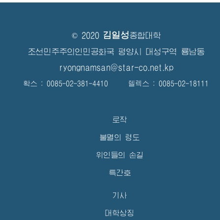
김일성
© 2020
종합대학
조선민주주의인민공화국 평양시 대성구역 룡남동
ryongnamsan@star-co.net.kp
확스 : 0085-02-381-4410 텔렉스 : 0085-02-18111
로작
불멸의 령도
위인들의 손길
특간호
기사
대학상징