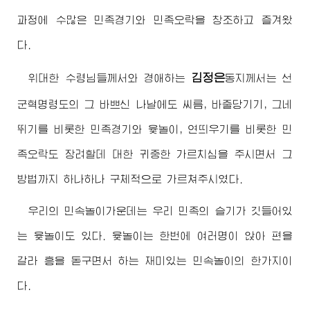
과정에 수많은 민족경기와 민족오락을 창조하고 즐겨왔
다.
김정은
위대한
수령님
들께서와
경애하는
동지
께서는 선
군혁명령도의 그 바쁘신 나날에도 씨름, 바줄당기기, 그네
뛰기를 비롯한 민족경기와 윷놀이, 연띄우기를 비롯한 민
족오락도 장려할데 대한 귀중한 가르치심을 주시면서 그
방법까지 하나하나 구체적으로 가르쳐주시였다.
우리의 민속놀이가운데는 우리 민족의 슬기가 깃들어있
는 윷놀이도 있다. 윷놀이는 한번에 여러명이 앉아 편을
갈라 흥을 돋구면서 하는 재미있는 민속놀이의 한가지이
다.