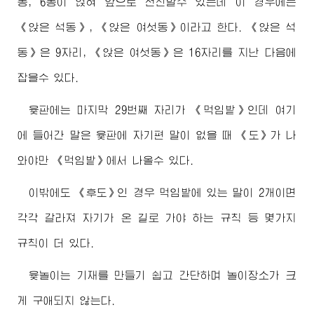
동, 6동이 얹혀 앞으로 전진할수 있는데 이 경우에는
《앉은 석동》, 《앉은 여섯동》이라고 한다. 《앉은 석
동》은 9자리, 《앉은 여섯동》은 16자리를 지난 다음에
잡을수 있다.
윷판에는 마지막 29번째 자리가 《먹임밭》인데 여기
에 들어간 말은 윷판에 자기편 말이 없을 때 《도》가 나
와야만 《먹임밭》에서 나올수 있다.
이밖에도 《후도》인 경우 먹임밭에 있는 말이 2개이면
각각 갈라져 자기가 온 길로 가야 하는 규칙 등 몇가지
규칙이 더 있다.
윷놀이는 기재를 만들기 쉽고 간단하며 놀이장소가 크
게 구애되지 않는다.