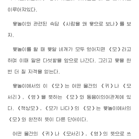
이루어져있다.
윷놀이와 관련된 속담 《사람을 왜 윷으로 보나》를 보
자.
윷놀이를 할 때 윷알 네개가 모두 엎어지면 《모》라고
하며 이때 말은 다섯밭을 앞으로 나간다. 그리고 윷을 한
번 더 칠 자격을 얻는다.
윷놀이에서의 이 《모》는 어떤 물건의 《귀》나 《모
서리》, 《옆》을 뜻하는 《모》와 동음이의어관계에 있
다. 《책상모》, 《모가 나다》의 《모》는 윷놀이에서의
《모》와 완전히 뜻이 다른 단어이다.
어떤 물건의 《귀》나 《모서리》, 《옆》의 뜻으로 쓰