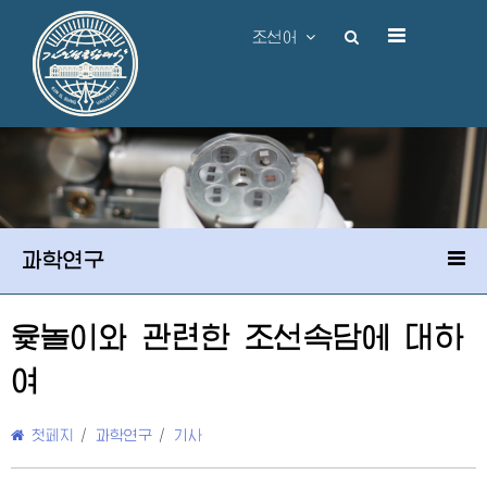
조선어
과학연구
윷놀이와 관련한 조선속담에 대하
여
첫페지
/
과학연구
/
기사