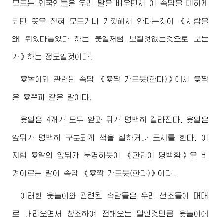
모르는 외국인들은 우리 말을 배우면서 이 속담을 대하게
되면 뜻을 전혀 모르거나 기껏해서 안다는것이 《사람을
왜 쥐였다놓았다 하는 윷알처럼 보잘것없는것으로 보는
가》하는 정도일것이다.
윷놀이와 관련된 속담 《윷짝 가르듯(한다)》에서 윷짝
은 윷쪽과 같은 말이다.
윷알은 4개가 모두 앞과 뒤가 명백히 갈라진다. 윷알은
앞뒤가 명백히 구분되게 색을 칠하거나 표시를 한다. 이
처럼 윷알의 앞뒤가 분명하듯이 《판단이 명백함》을 비
겨이르는 말이 속담 《윷짝 가르듯(한다)》이다.
이러한 윷놀이와 관련된 속담들은 우리 선조들이 대대
로 내려오면서 창조하여 전해오는 말인것만큼 윷놀이에