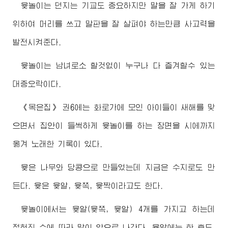
윷놀이는 던지는 기교도 중요하지만 말을 잘 가게 하기
위하여 머리를 쓰고 말판을 잘 살펴야 하는만큼 사고력을
발전시켜준다.
윷놀이는 남녀로소 할것없이 누구나 다 즐겨할수 있는
대중오락이다.
《목은집》 권6에는 화로가에 모인 아이들이 새해를 맞
으면서 집안이 들썩하게 윷놀이를 하는 장면을 시에까지
옮겨 노래한 기록이 있다.
윷은 나무와 당콩으로 만들었는데 지금은 수지로도 만
든다. 윷은 윷알, 윷쪽, 윷짝이라고도 한다.
윷놀이에서는 윷알(윷쪽, 윷알) 4개를 가지고 하는데
젖혀진 수에 따라 말이 앞으로 나간다. 윷알에는 한 후도,