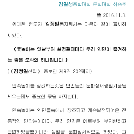
김일성
종합대학 문학대학 최승주
2016.11.3.
김정일
위대한
령도자
동지
께서는 다음과 같이 교시하
시였다.
《윷놀이는 옛날부터 설명절때마다 우리 인민이 즐겨하
는 좋은 오락의 하나입니다.》
김정일
(《
선집》 증보판 제9권 202페지)
민속놀이를 장려하는것은 인민들의 문화정서생활기풍을
세우는데서 중요한 몫을 차지한다.
민속놀이는 인민들속에서 창조되고 계승발전되여온 전
통적인 민간놀이이다. 우리 인민은 예로부터 부지런하고
근면하였을뿐아니라 생활을 문화정서적으로 하였다. 그